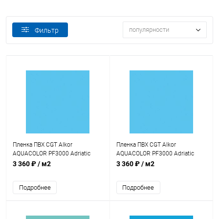
популярности
Фильтр
Пленка ПВХ CGT Alkor
Пленка ПВХ CGT Alkor
AQUACOLOR PF3000 Adriatic
AQUACOLOR PF3000 Adriatic
Blue 1,5мм 25х1,65м (4K000002)
Blue 1,5мм 25х2,05м (4K000004)
3 360 ₽
/ м2
3 360 ₽
/ м2
Подробнее
Подробнее