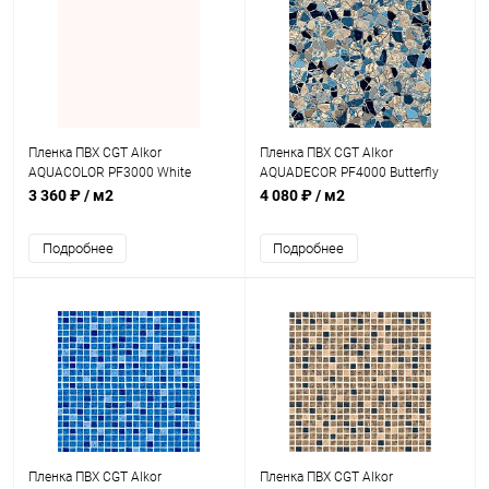
Пленка ПВХ CGT Alkor
Пленка ПВХ CGT Alkor
AQUACOLOR PF3000 White
AQUADECOR PF4000 Butterfly
1,5мм 25х2,05м (4K000012)
Pearl 1,5мм 25х1,65м
3 360 ₽
/ м2
4 080 ₽
/ м2
(41121400)
Подробнее
Подробнее
Пленка ПВХ CGT Alkor
Пленка ПВХ CGT Alkor