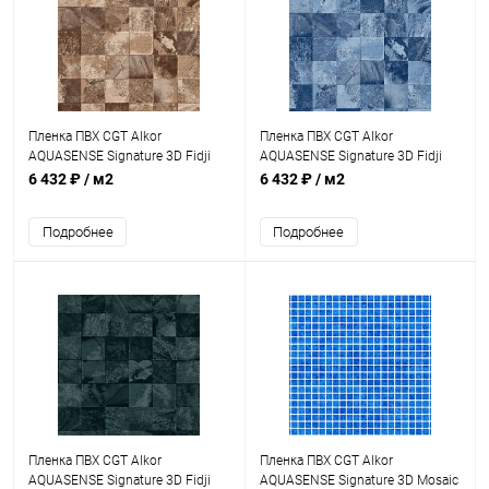
Пленка ПВХ CGT Alkor
Пленка ПВХ CGT Alkor
AQUASENSE Signature 3D Fidji
AQUASENSE Signature 3D Fidji
Brown Sand 1,8мм 25х1,65м
French Coast 1,8мм 25х1,65м
6 432 ₽
/ м2
6 432 ₽
/ м2
(41174200)
(41174100)
Подробнее
Подробнее
Пленка ПВХ CGT Alkor
Пленка ПВХ CGT Alkor
AQUASENSE Signature 3D Fidji
AQUASENSE Signature 3D Mosaic