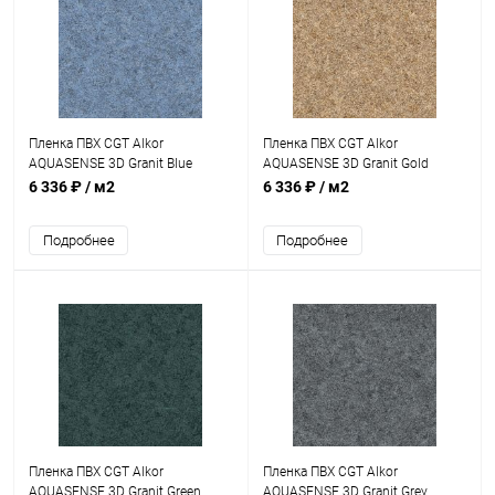
Пленка ПВХ CGT Alkor
Пленка ПВХ CGT Alkor
AQUASENSE 3D Granit Blue
AQUASENSE 3D Granit Gold
1,8мм 25х1,65м (41172500)
1,8мм 25х1,65м (41174600)
6 336 ₽
/ м2
6 336 ₽
/ м2
Подробнее
Подробнее
Пленка ПВХ CGT Alkor
Пленка ПВХ CGT Alkor
AQUASENSE 3D Granit Green
AQUASENSE 3D Granit Grey