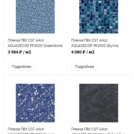
Пленка ПВХ CGT Alkor
Пленка ПВХ CGT Alkor
AQUADECOR PF4000 Oceanstone
AQUADECOR PF4000 Skyline
1,5мм 25х1,65м (41098600)
Mosaic Pearl 1,5мм 25х1,65м
3 984 ₽
/ м2
4 080 ₽
/ м2
(41109100)
Подробнее
Подробнее
Пленка ПВХ CGT Alkor
Пленка ПВХ CGT Alkor