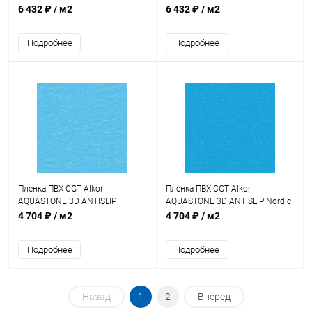
Green 1,8мм 25х1,65м
1,8мм 20х1,65м (C1112900)
6 432 ₽
/ м2
6 432 ₽
/ м2
(41172700)
Подробнее
Подробнее
Пленка ПВХ CGT Alkor
Пленка ПВХ CGT Alkor
AQUASTONE 3D ANTISLIP
AQUASTONE 3D ANTISLIP Nordic
Adriatic Blue 1,8мм 25х1,65м
Blue 1,8мм 25х1,65м (41180038)
4 704 ₽
/ м2
4 704 ₽
/ м2
(41180002)
Подробнее
Подробнее
Назад
1
2
Вперед