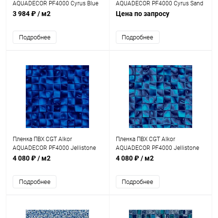
AQUADECOR PF4000 Cyrus Blue
AQUADECOR PF4000 Cyrus Sand
1,5мм 25х1,65м (41098800)
1,5мм 25х1,65м (41099000)
3 984 ₽
/ м2
Цена по запросу
Подробнее
Подробнее
Пленка ПВХ CGT Alkor
Пленка ПВХ CGT Alkor
AQUADECOR PF4000 Jellistone
AQUADECOR PF4000 Jellistone
Blue Pearl 1,5мм 25х1,65м
Green Pearl 1,5мм 25х1,65м
4 080 ₽
/ м2
4 080 ₽
/ м2
(41091600)
(41106000)
Подробнее
Подробнее