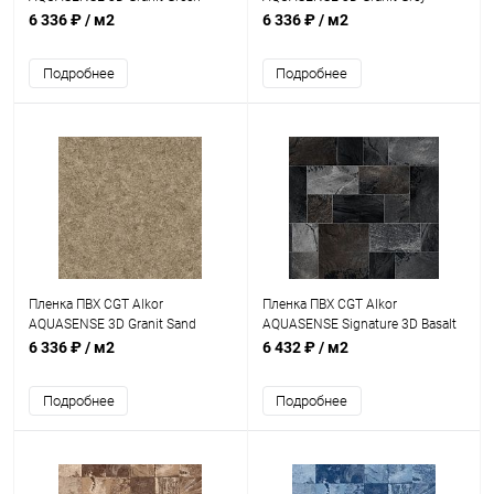
1,8мм 25х1,65м (41174500)
1,8мм 25х1,65м (41172300)
6 336 ₽
/ м2
6 336 ₽
/ м2
Подробнее
Подробнее
Пленка ПВХ CGT Alkor
Пленка ПВХ CGT Alkor
AQUASENSE 3D Granit Sand
AQUASENSE Signature 3D Basalt
1,8мм 25х1,65м (41173800)
Brown 1,8мм 25х1,65м
6 336 ₽
/ м2
6 432 ₽
/ м2
(41173900)
Подробнее
Подробнее