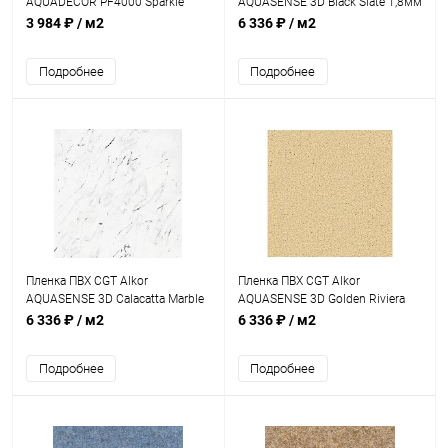
AQUADECOR PF4000 Sparkle
AQUASENSE 3D Black Slate 1,8мм
1,5мм 25х1,65м (41076300)
25х1,65м (41172100)
3 984 ₽
/ м2
6 336 ₽
/ м2
Подробнее
Подробнее
Пленка ПВХ CGT Alkor
Пленка ПВХ CGT Alkor
AQUASENSE 3D Calacatta Marble
AQUASENSE 3D Golden Riviera
1,8мм 25х1,65м (41172800)
1,8мм 25х1,65м (41172000)
6 336 ₽
/ м2
6 336 ₽
/ м2
Подробнее
Подробнее