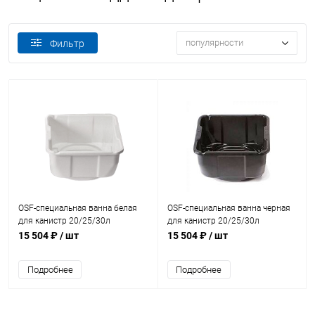
популярности
Фильтр
OSF-специальная ванна белая
OSF-специальная ванна черная
для канистр 20/25/30л
для канистр 20/25/30л
(249.010.0310)
(249.010.0300)
15 504 ₽
/ шт
15 504 ₽
/ шт
Подробнее
Подробнее