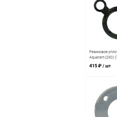
В избранное
К сравнению
Резиновое упло
Aquaram (25C) 
415 ₽
/ шт
В 
В избранное
К сравнению