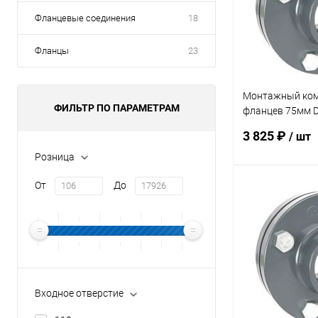
Фланцевые соединения
18
Фланцы
23
Монтажный ком
ФИЛЬТР ПО ПАРАМЕТРАМ
фланцев 75мм 
(7410075)
3 825 ₽
/ шт
Розница
От
До
В 
В избранное
К сравнению
Входное отверстие