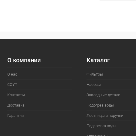
В 
В избранное
К сравнению
О компании
Каталог
О нас
Фильтры
СОУТ
Насосы
Контакты
Закладные детали
Доставка
Подогрев воды
Гарантии
Лестницы и поручни
Подсветка воды