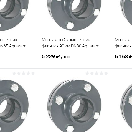
плект из
Монтажный комплект из
Монтажн
DN65 Aquaram
фланцев 90мм DN80 Aquaram
фланцев
(7410090)
(7410110
5 229 ₽
6 168 
/ шт
корзину
В корзину
В избранное
В изб
Под заказ
К сравнению
В наличии
К сра