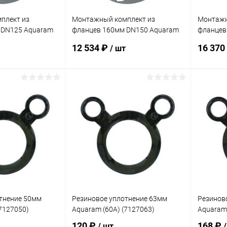
плект из
Монтажный комплект из
Монтажн
 DN125 Aquaram
фланцев 160мм DN150 Aquaram
фланцев
(7410160)
(7410200
12 534 ₽
16 370
/ шт
корзину
В корзину
В избранное
В изб
Под заказ
К сравнению
Под заказ
К сра
тнение 50мм
Резиновое уплотнение 63мм
Резинов
(7127050)
Aquaram (60A) (7127063)
Aquaram 
120 ₽
168 ₽
/ шт