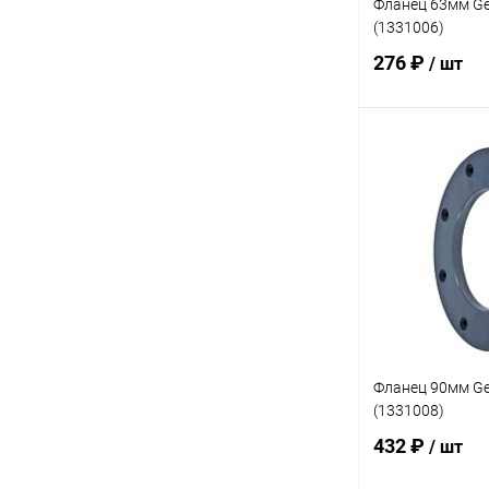
Фланец 63мм Ge
(1331006)
276 ₽
/ шт
В 
В избранное
К сравнению
Фланец 90мм Ge
(1331008)
432 ₽
/ шт