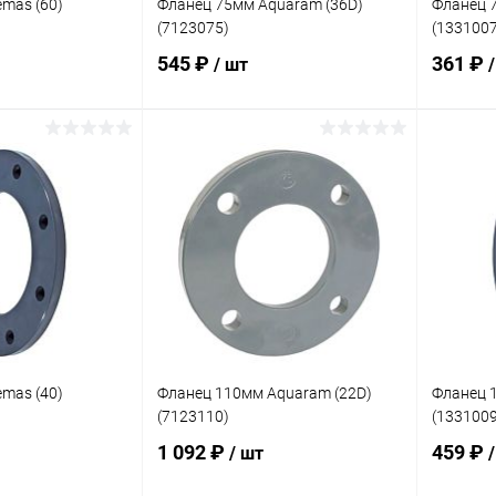
mas (60)
Фланец 75мм Aquaram (36D)
Фланец 
(7123075)
(1331007
545 ₽
361 ₽
/ шт
корзину
В корзину
В избранное
В изб
В наличии
К сравнению
В наличии
К сра
mas (40)
Фланец 110мм Aquaram (22D)
Фланец 
(7123110)
(1331009
1 092 ₽
459 ₽
/ шт