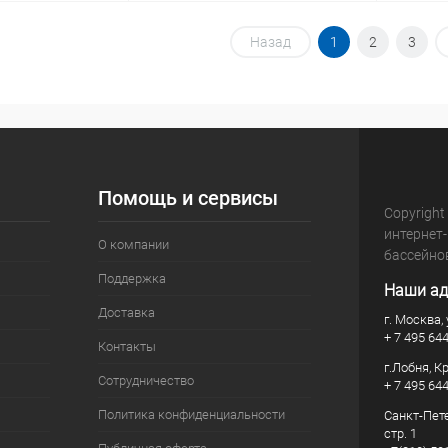
корзину
В корзину
Назад
1
2
3
В избранное
В изб
В наличии
К сравнению
В наличии
К сра
Помощь и сервисы
Copyright
интернет
О компании
бассейно
Поддержка
Наши ад
Доставка
г. Москва, 
+ 7 495 64
Контакты
г.Лобня, К
Сотрудничество
+ 7 495 64
Политика конфиденциальности
Санкт-Пете
стр. 1