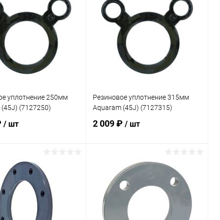
ранное
В избранное
внению
В наличии
К сравнению
В наличии
ое уплотнение 250мм
Резиновое уплотнение 315мм
(45J) (7127250)
Aquaram (45J) (7127315)
₽
2 009 ₽
/ шт
/ шт
В корзину
В корзину
ранное
В избранное
внению
Под заказ
К сравнению
В наличии