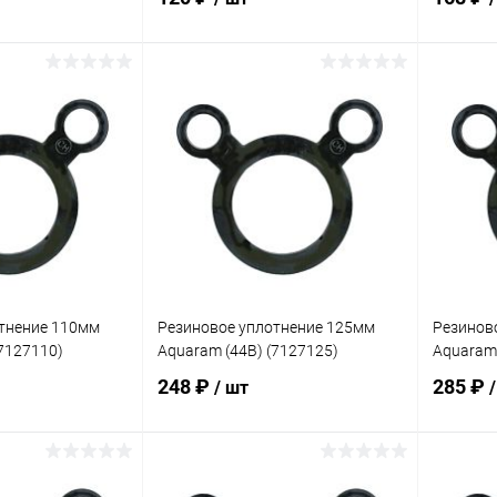
корзину
В корзину
В избранное
В изб
В наличии
К сравнению
В наличии
К сра
тнение 110мм
Резиновое уплотнение 125мм
Резинов
(7127110)
Aquaram (44B) (7127125)
Aquaram 
248 ₽
285 ₽
/ шт
корзину
В корзину