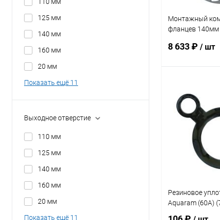
110 мм
125 мм
Монтажный ком
фланцев 140мм
140 мм
(7410140)
8 633 ₽
/ шт
160 мм
20 мм
Показать ещё 11
В 
В избранное
Выходное отверстие
К сравнению
110 мм
125 мм
140 мм
160 мм
Резиновое упло
20 мм
Aquaram (60A) 
Показать ещё 11
106 ₽
/ шт