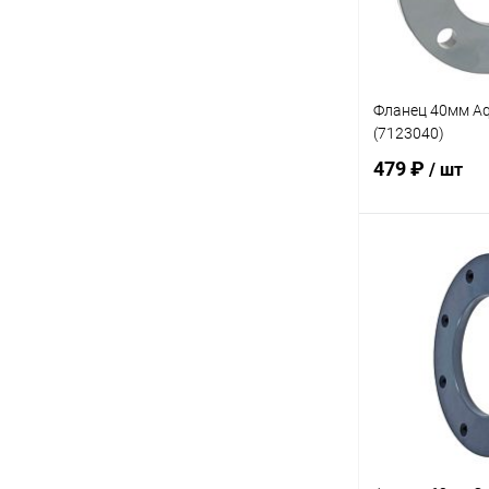
Фланец 40мм Aq
(7123040)
479 ₽
/ шт
В 
В избранное
К сравнению