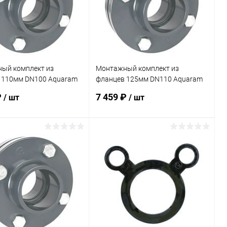
ый комплект из
Монтажный комплект из
 110мм DN100 Aquaram
фланцев 125мм DN110 Aquaram
)
(7410125)
₽
7 459 ₽
/ шт
/ шт
В корзину
В корзину
ранное
В избранное
внению
Под заказ
К сравнению
Под заказ