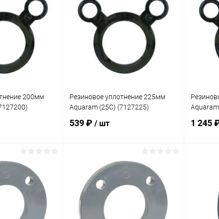
В избранное
В изб
В наличии
К сравнению
В наличии
К сра
тнение 200мм
Резиновое уплотнение 225мм
Резинов
(7127200)
Aquaram (25C) (7127225)
Aquaram 
539 ₽
1 245 
/ шт
корзину
В корзину
В избранное
В изб
Под заказ
К сравнению
Под заказ
К сра