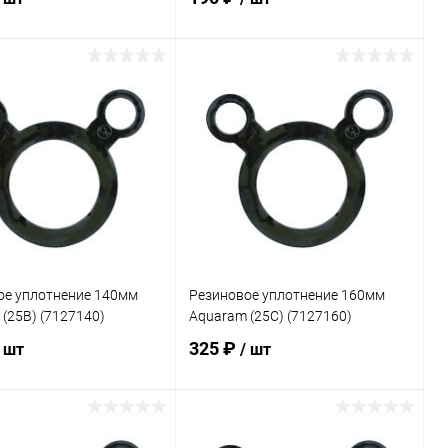
В корзину
В корзину
ранное
В избранное
внению
В наличии
К сравнению
В наличии
ое уплотнение 140мм
Резиновое уплотнение 160мм
(25B) (7127140)
Aquaram (25C) (7127160)
325 ₽
/ шт
/ шт
В корзину
В корзину