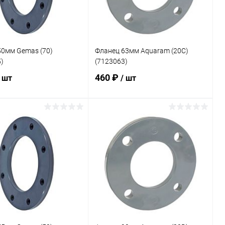
50мм Gemas (70)
Фланец 63мм Aquaram (20C)
)
(7123063)
460 ₽
/ шт
/ шт
В корзину
В корзину
ранное
В избранное
внению
В наличии
К сравнению
В наличии