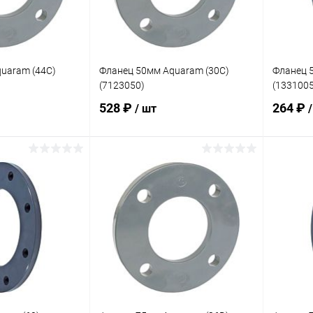
uaram (44C)
Фланец 50мм Aquaram (30C)
Фланец 
(7123050)
(1331005
528 ₽
264 ₽
/ шт
корзину
В корзину
В избранное
В изб
В наличии
К сравнению
В наличии
К сра