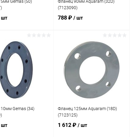
75мм Gemas (50)
Фланец 90мм Aquaram (32D)
)
(7123090)
788 ₽
/ шт
/ шт
В корзину
В корзину
ранное
В избранное
внению
В наличии
К сравнению
В наличии
110мм Gemas (34)
Фланец 125мм Aquaram (18D)
)
(7123125)
1 612 ₽
/ шт
/ шт