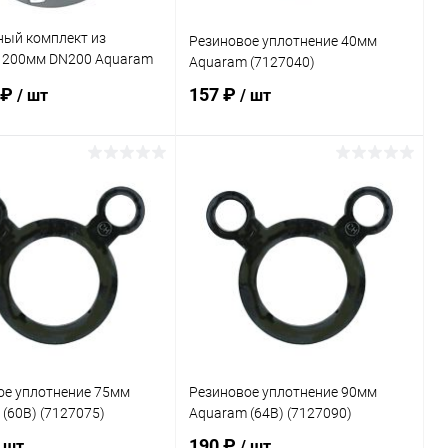
ый комплект из
Резиновое уплотнение 40мм
 200мм DN200 Aquaram
Aquaram (7127040)
)
 ₽
157 ₽
/ шт
/ шт
В корзину
В корзину
ранное
В избранное
внению
Под заказ
К сравнению
Под заказ
ое уплотнение 75мм
Резиновое уплотнение 90мм
(60B) (7127075)
Aquaram (64B) (7127090)
190 ₽
/ шт
/ шт