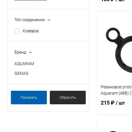
Тип соединения
В 
Клеевое
В избранное
К сравнению
Бренд
AQUARAM
GEMAS
Резиновое упло
Aquaram (48B) 
Показать
Сбросить
215 ₽
/ шт
В 