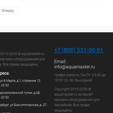
Вперед
В корзину
В корзину
ранное
В избранное
внению
В наличии
К сравнению
В наличии
+7 (800) 551-00-91
 2010-2026 © aquamaster.ru
-магазин оборудования для
Email:
в. Все права защищены.
info@aquamaster.ru
реса:
График работы Пн-Пт: с 9:00 до
18:00 Сб, Вс: Выходной
ул.8 Марта, д.1, строение 12
4 22 92
Copyright 2010-2026 ©
раснополянский тупик, д.2Б
aquamaster.ru интернет-
4 22 92
магазин оборудования для
рбург, ул Бокситогорская, д. 27,
бассейнов. Все права
защищены.