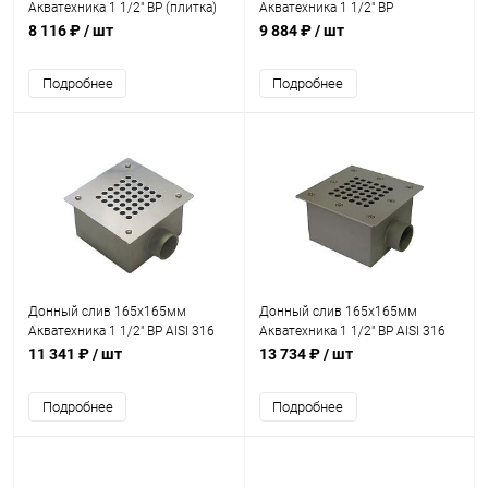
Акватехника 1 1/2" ВР (плитка)
Акватехника 1 1/2" ВР
(AT04.07)
(универсал) (AT04.06)
8 116 ₽
/ шт
9 884 ₽
/ шт
Подробнее
Подробнее
Донный слив 165х165мм
Донный слив 165х165мм
Акватехника 1 1/2" ВР AISI 316
Акватехника 1 1/2" ВР AISI 316
(плитка) (AT04.07M)
(универсал) (AT04.06M)
11 341 ₽
/ шт
13 734 ₽
/ шт
Подробнее
Подробнее