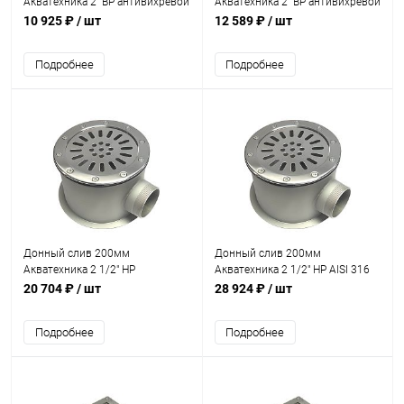
Акватехника 2" ВР антивихревой
Акватехника 2" ВР антивихревой
(плитка) (AT04.12)
(плитка) (AT04.13)
10 925 ₽
/ шт
12 589 ₽
/ шт
Подробнее
Подробнее
Донный слив 200мм
Донный слив 200мм
Акватехника 2 1/2" НР
Акватехника 2 1/2" НР AISI 316
(универсал) (AT04.16)
(универсал) (AT04.16M)
20 704 ₽
/ шт
28 924 ₽
/ шт
Подробнее
Подробнее