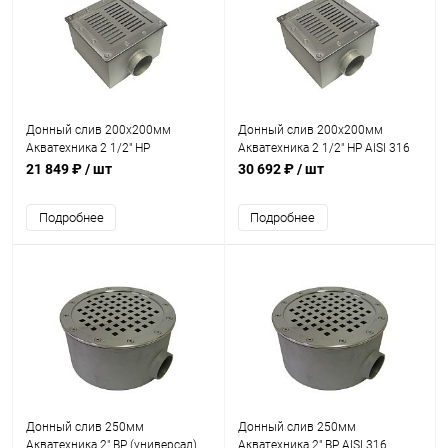
Донный слив 200х200мм
Донный слив 200х200мм
Акватехника 2 1/2" НР
Акватехника 2 1/2" НР AISI 316
(универсал) (AT04.17)
(универсал) (AT04.17M)
21 849 ₽
/ шт
30 692 ₽
/ шт
Подробнее
Подробнее
Донный слив 250мм
Донный слив 250мм
Акватехника 2" ВР (универсал)
Акватехника 2" ВР AISI 316