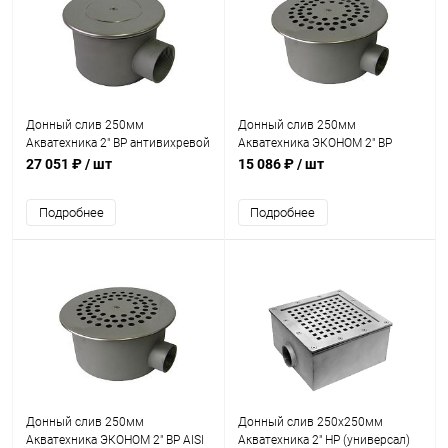
Донный слив 250мм
Донный слив 250мм
Акватехника 2" ВР антивихревой
Акватехника ЭКОНОМ 2" ВР
AISI 316 (плитка) (AT04.14M)
(плитка) (AT04.11)
27 051 ₽
/ шт
15 086 ₽
/ шт
Подробнее
Подробнее
Донный слив 250мм
Донный слив 250х250мм
Акватехника ЭКОНОМ 2" ВР AISI
Акватехника 2" НР (универсал)