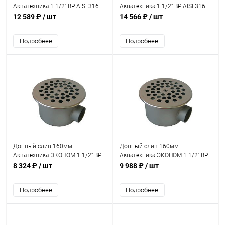
Акватехника 1 1/2" ВР AISI 316
Акватехника 1 1/2" ВР AISI 316
(плитка) (AT04.09M)
(универсал) (AT04.01M)
12 589 ₽
/ шт
14 566 ₽
/ шт
Подробнее
Подробнее
Донный слив 160мм
Донный слив 160мм
Акватехника ЭКОНОМ 1 1/2" ВР
Акватехника ЭКОНОМ 1 1/2" ВР
(плитка) (AT04.10)
AISI 316 (плитка) (AT04.10M)
8 324 ₽
/ шт
9 988 ₽
/ шт
Подробнее
Подробнее