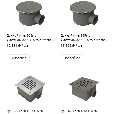
Донный слив 165мм
Донный слив 165мм
Акватехника 2" ВР антивихревой
Акватехника 2" ВР антивихревой
(универсал) (AT04.02)
AISI 316 (универсал) (AT04.02M)
12 381 ₽
/ шт
15 502 ₽
/ шт
Подробнее
Подробнее
Донный слив 165х165мм
Донный слив 165х165мм