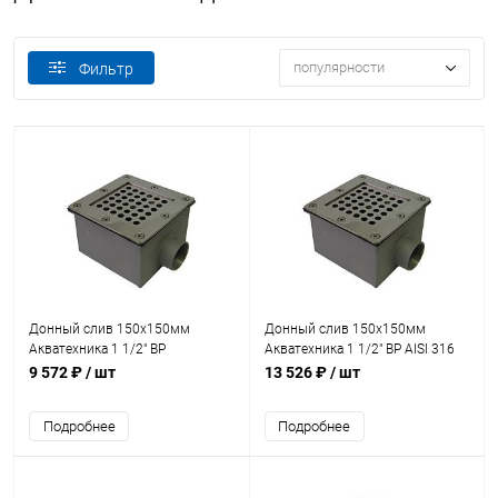
популярности
Фильтр
Донный слив 150х150мм
Донный слив 150х150мм
Акватехника 1 1/2" ВР
Акватехника 1 1/2" ВР AISI 316
(универсал) (AT04.05)
(универсал) (AT04.05M)
9 572 ₽
/ шт
13 526 ₽
/ шт
Подробнее
Подробнее