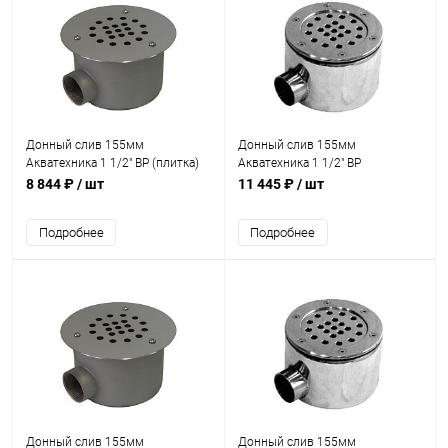
Донный слив 155мм
Донный слив 155мм
Акватехника 1 1/2" ВР (плитка)
Акватехника 1 1/2" ВР
(AT04.09)
(универсал) (AT04.01)
8 844 ₽
/ шт
11 445 ₽
/ шт
Подробнее
Подробнее
Донный слив 155мм
Донный слив 155мм