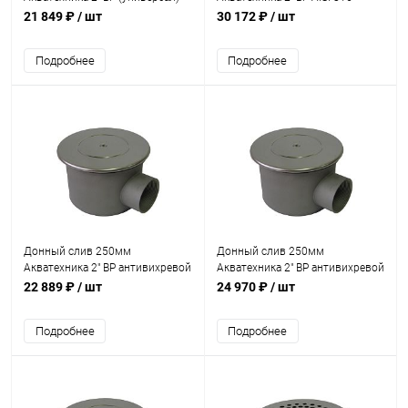
(AT04.03)
(универсал) (AT04.03M)
21 849 ₽
/ шт
30 172 ₽
/ шт
Подробнее
Подробнее
Донный слив 250мм
Донный слив 250мм
Акватехника 2" ВР антивихревой
Акватехника 2" ВР антивихревой
(плитка) (AT04.14)
(универсал) (AT04.15)
22 889 ₽
/ шт
24 970 ₽
/ шт
Подробнее
Подробнее