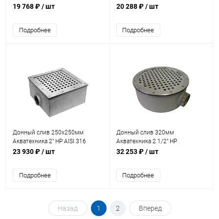
316 (плитка) (AT04.11M)
(AT04.08)
19 768 ₽
/ шт
20 288 ₽
/ шт
Подробнее
Подробнее
Донный слив 250х250мм
Донный слив 320мм
Акватехника 2" НР AISI 316
Акватехника 2 1/2" НР
(универсал) (AT04.08M)
(универсал) (AT04.04)
23 930 ₽
/ шт
32 253 ₽
/ шт
Подробнее
Подробнее
Назад
1
2
Вперед