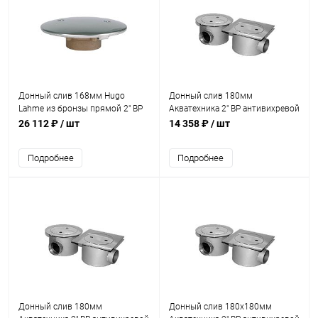
Донный слив 168мм Hugo
Донный слив 180мм
Lahme из бронзы прямой 2" ВР
Акватехника 2" ВР антивихревой
(2005020)
AISI 316 (плитка) (AT04.12M)
26 112 ₽
/ шт
14 358 ₽
/ шт
Подробнее
Подробнее
Донный слив 180мм
Донный слив 180х180мм