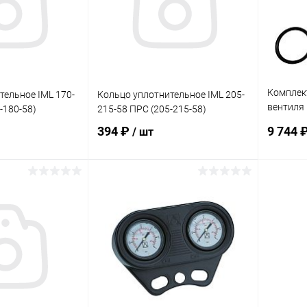
Комплек
тельное IML 170-
Кольцо уплотнительное IML 205-
вентиля 
-180-58)
215-58 ПРС (205-215-58)
1/2" (KI
394 ₽
9 744 
/ шт
корзину
В корзину
В избранное
В изб
Под заказ
К сравнению
В наличии
К сра