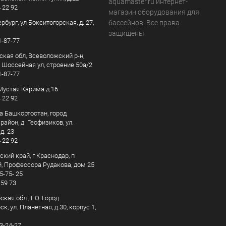
aquamaster.ru интернет-
4 22 92
магазин оборудования для
рбург, ул Бокситогорская, д. 27,
бассейнов. Все права
защищены.
1-87-77
ская обл, Всеволожский р-н,
, Шоссейная ул, строение 50а/2
1-87-77
. Мустая Карима д.16
4 22 92
а Башкортостан, город
айон, д. Геофизиков, ул.
д. 23
4 22 92
кий край, г Краснодар, п
, Профессора Рудакова, дом 25
5-75- 25
 59 73
кая обл., Г.О. Город
к, ул. Планетная, д.30, корпус 1,
83-24-27