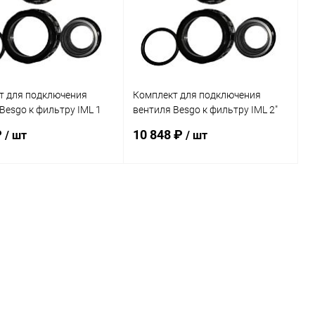
т для подключения
Комплект для подключения
Besgo к фильтру IML 1
вентиля Besgo к фильтру IML 2"
T1CONECT)
(KIT2CONECT)
₽
10 848 ₽
/ шт
/ шт
В корзину
В корзину
ранное
В избранное
внению
В наличии
К сравнению
В наличии