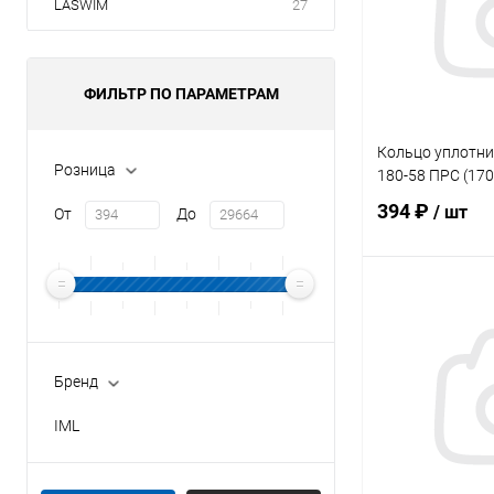
LASWIM
27
ФИЛЬТР ПО ПАРАМЕТРАМ
Кольцо уплотни
Розница
180-58 ПРС (170
394 ₽
/ шт
От
До
В 
В избранное
Бренд
К сравнению
IML