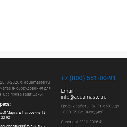
+7 (800) 551-00-91
 2010-2026 © aquamaster.ru
-магазин оборудования для
Email:
в. Все права защищены.
info@aquamaster.ru
реса:
График работы Пн-Пт: с 9:00 до
18:00 Сб, Вс: Выходной
ул.8 Марта, д.1, строение 12
4 22 92
Copyright 2010-2026 ©
раснополянский тупик, д.2Б