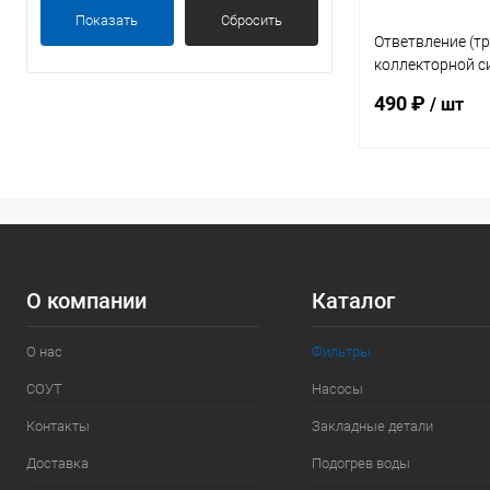
Показать
Сбросить
Ответвление (тр
коллекторной с
фильтров IML 10
490 ₽
/ шт
В 
В избранное
К сравнению
О компании
Каталог
О нас
Фильтры
СОУТ
Насосы
Контакты
Закладные детали
Доставка
Подогрев воды