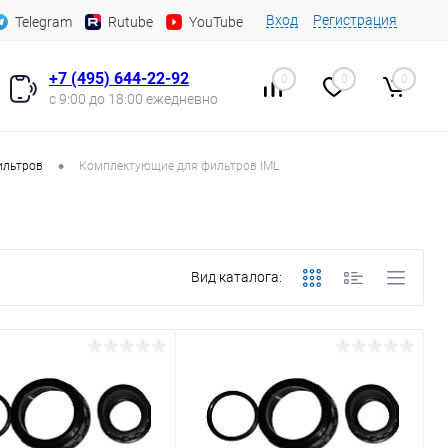
Вход
Регистрация
Telegram
Rutube
YouTube
+7 (495) 644-22-92
0
0
0
с 9:00 до 18:00 ежедневно
•
ильтров
Комплектующие для фильтров IML
Вид каталога: