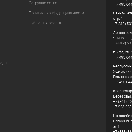
Сотрудничество
+ 7 495 64
Политика конфиденциальности
Санкт-Пете
стр. 1
Публичная оферта
+7(812) 50
Ленинград
Янино-1 гп
+7(812) 50
г. Уфа, ул
+ 7 495 64
воды
Республик
Уфимский р
Геологов, з
+ 7 495 64
Краснодарс
Березовый
+7 (861) 20
+7 928 223
Новосибирс
Новосибирс
эт.1.
+7 (383) 3