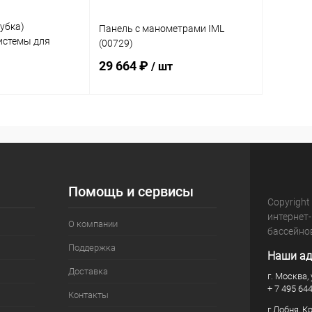
убка)
Панель с манометрами IML
истемы для
(00729)
0мм 1" (C-008-1)
29 664 ₽
/ шт
корзину
В корзину
В избранное
В наличии
К сравнению
Под заказ
Помощь и сервисы
Copyright
интернет
О компании
бассейно
Поддержка
Наши ад
Доставка
г. Москва, 
+ 7 495 64
Контакты
г.Лобня, К