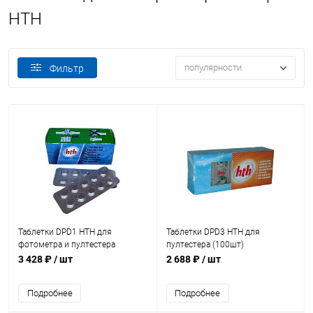
HTH
популярности
Фильтр
Таблетки DPD1 HTH для
Таблетки DPD3 HTH для
фотометра и пултестера
пултестера (100шт)
(100шт) (A590115H1)
(A590140H1)
3 428 ₽
/ шт
2 688 ₽
/ шт
Подробнее
Подробнее