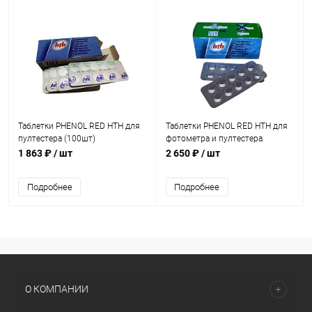
Таблетки PHENOL RED HTH для
Таблетки PHENOL RED HTH для
пултестера (100шт)
фотометра и пултестера
(A590170H1)
(100шт) (A590175H1)
1 863 ₽
/ шт
2 650 ₽
/ шт
Подробнее
Подробнее
О КОМПАНИИ