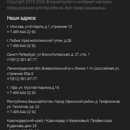
Copyright 2010-2026 © aquamaster.ru интернет-магазин
оборудования для бассейнов. Все права защищены.
Наши адреса:
г. Москва, ул.8 Марта, д.1, строение 12
+ 7 495 644 22 92
г.Лобня, Краснополянский тупик, д.2Б
+ 7 495 644 22 92
Санкт-Петербург, ул Бокситогорская, д. 27, стр. 1
+7(812) 501-87-77
Ленинградская обл, Всеволожский р-н, Янино-1 гп, Шоссейная ул,
строение 50а/2
+7(812) 501-87-77
г. Уфа, ул. Мустая Карима д.16
+ 7 495 644 22 92
Республика Башкортостан, город Уфимский район, д. Геофизиков,
ул. Геологов, зд. 23
+ 7 495 644 22 92
Краснодарский край, г Краснодар, п Березовый, Профессора
Рудакова, дом 25