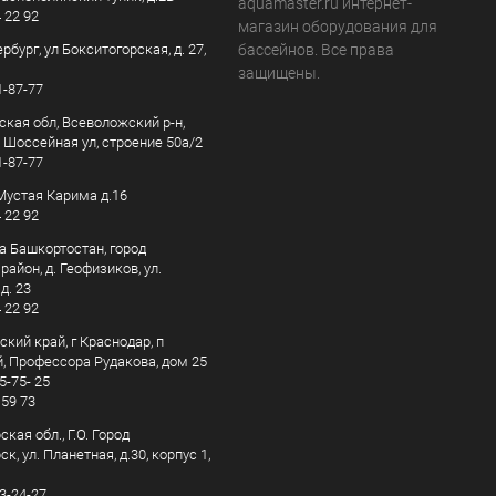
aquamaster.ru интернет-
4 22 92
магазин оборудования для
рбург, ул Бокситогорская, д. 27,
бассейнов. Все права
защищены.
1-87-77
ская обл, Всеволожский р-н,
, Шоссейная ул, строение 50а/2
1-87-77
. Мустая Карима д.16
4 22 92
а Башкортостан, город
айон, д. Геофизиков, ул.
д. 23
4 22 92
кий край, г Краснодар, п
, Профессора Рудакова, дом 25
5-75- 25
 59 73
кая обл., Г.О. Город
к, ул. Планетная, д.30, корпус 1,
83-24-27