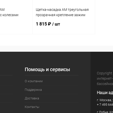
 AM
Щетка-насадка AM треугольная
с колесами
прозрачная крепление зажим
м (T70D)
(T71D)
1 815 ₽
/ шт
корзину
В корзину
В избранное
В наличии
К сравнению
В наличии
Помощь и сервисы
Copyright
интернет
О компании
бассейно
Поддержка
Наши ад
Доставка
г. Москва, 
+ 7 495 64
Контакты
г.Лобня, К