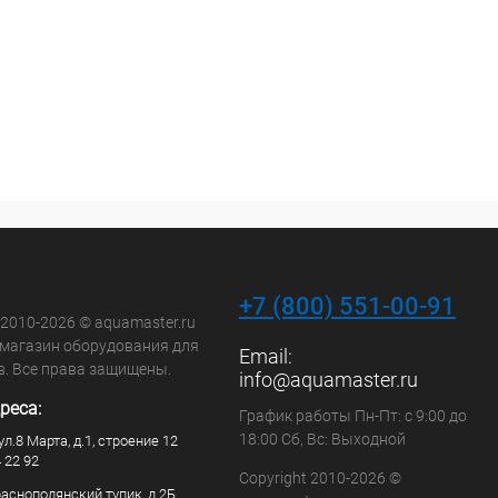
+7 (800) 551-00-91
 2010-2026 © aquamaster.ru
-магазин оборудования для
Email:
в. Все права защищены.
info@aquamaster.ru
реса:
График работы Пн-Пт: с 9:00 до
18:00 Сб, Вс: Выходной
ул.8 Марта, д.1, строение 12
4 22 92
Copyright 2010-2026 ©
раснополянский тупик, д.2Б