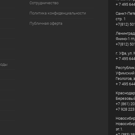
Сотрудничество
+ 7 495 64
Политика конфиденциальности
Санкт-Пете
стр. 1
Публичная оферта
+7(812) 50
Ленинград
Янино-1 гп
+7(812) 50
г. Уфа, ул
+ 7 495 64
воды
Республик
Уфимский р
Геологов, з
+ 7 495 64
Краснодарс
Березовый
+7 (861) 20
+7 928 223
Новосибирс
Новосибирс
эт.1.
+7 (383) 3