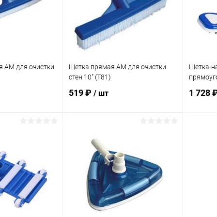
я AM для очистки
Щетка прямая AM для очистки
Щетка-н
стен 10" (T81)
прямоуг
519 ₽
1 728 
/ шт
корзину
В корзину
В избранное
В изб
В наличии
К сравнению
В наличии
К сра