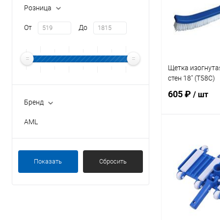
Розница
От
До
Щетка изогнута
стен 18" (T58C)
605 ₽
/ шт
Бренд
AML
В 
В избранное
Показать
Сбросить
К сравнению