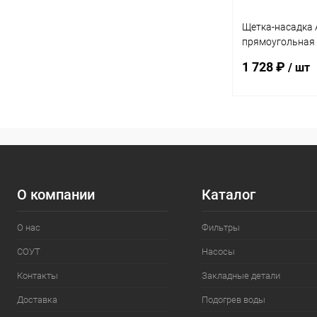
Щетка-насадка
прямоугольная 
крепление зажи
1 728 ₽
/ шт
В 
В избранное
К сравнению
О компании
Каталог
О нас
Фильтры
СОУТ
Насосы
Контакты
Закладные детали
Доставка
Подогрев воды