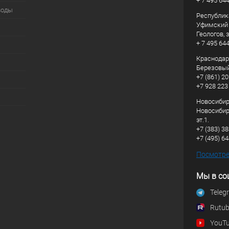
+ 7 495 64
воды
Республик
Уфимский р
Геологов, з
+ 7 495 64
Краснодарс
Березовый
+7 (861) 20
+7 928 223
Новосибирс
Новосибирс
эт.1.
+7 (383) 3
+7 (495) 6
Посмотрет
Мы в со
Teleg
Rutu
YouT