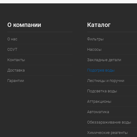
В избранное
К сравнению
О компании
Каталог
О нас
Фильтры
СОУТ
Насосы
Контакты
Закладные детали
Доставка
Подогрев воды
Гарантии
Лестницы и поручни
Подсветка воды
Аттракционы
Автоматика
Обеззараживание воды
Химические реагенты