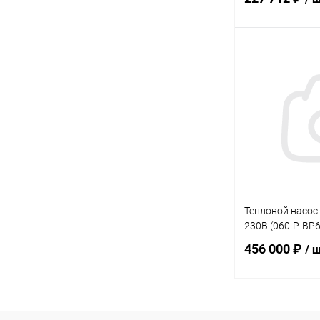
В 
В избранное
К сравнению
Тепловой насос
230В (060-P-BP6
456 000 ₽
/ 
В 