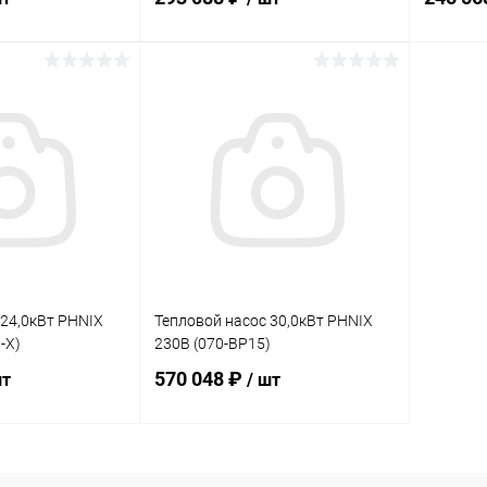
корзину
В корзину
В избранное
В изб
В наличии
К сравнению
В наличии
К сра
 24,0кВт PHNIX
Тепловой насос 30,0кВт PHNIX
-X)
230В (070-BP15)
570 048 ₽
шт
/ шт
корзину
В корзину