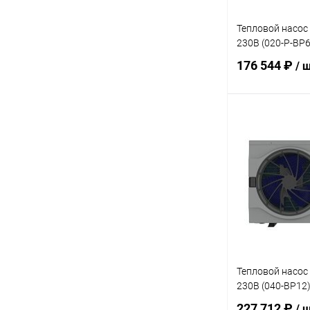
Тепловой насос
230В (020-P-BP6
176 544 ₽
/ 
В 
В избранное
К сравнению
Тепловой насос
230В (040-BP12
227 712 ₽
/ 