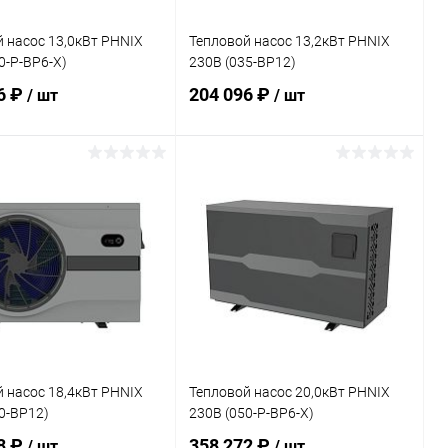
 насос 13,0кВт PHNIX
Тепловой насос 13,2кВт PHNIX
0-P-BP6-X)
230В (035-BP12)
6 ₽
204 096 ₽
/ шт
/ шт
В корзину
В корзину
ранное
В избранное
внению
В наличии
К сравнению
В наличии
 насос 18,4кВт PHNIX
Тепловой насос 20,0кВт PHNIX
0-BP12)
230В (050-P-BP6-X)
8 ₽
358 272 ₽
/ шт
/ шт