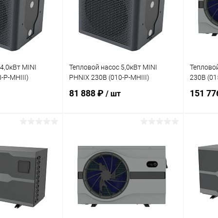
4,0кВт MINI
Тепловой насос 5,0кВт MINI
Тепловой
-P-MHIII)
PHNIX 230В (010-P-MHIII)
230В (01
81 888 ₽
151 77
/ шт
корзину
В корзину
В избранное
В изб
В наличии
К сравнению
Под заказ
К сра