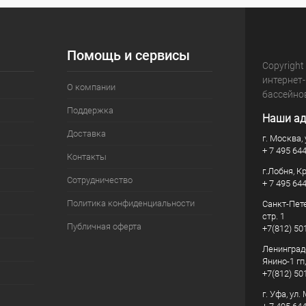
В избранное
В наличии
К сравнению
В наличии
Помощь и сервисы
Copyright
интернет
О компании
бассейно
Поддержка
Наши ад
Доставка
г. Москва, 
+ 7 495 64
Контакты
г.Лобня, К
Сотрудничество
+ 7 495 64
Политика конфиденциальности
Санкт-Пете
стр. 1
Публичная оферта
+7(812) 50
Ленинград
Янино-1 гп
+7(812) 50
г. Уфа, ул