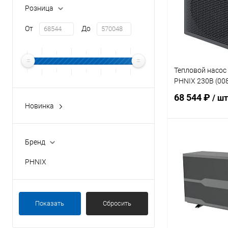
Розница
От
До
Тепловой насос 
PHNIX 230В (008
68 544 ₽
/ шт
Новинка
Да
В 
Бренд
PHNIX
В избранное
К сравнению
Показать
Сбросить