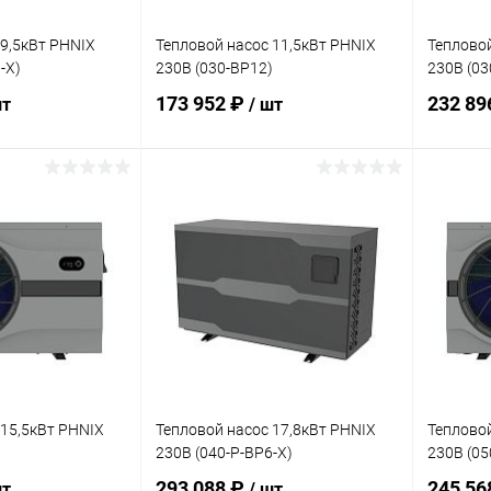
 9,5кВт PHNIX
Тепловой насос 11,5кВт PHNIX
Тепловой
-X)
230В (030-BP12)
230В (03
173 952 ₽
232 89
шт
/ шт
корзину
В корзину
В избранное
В изб
В наличии
К сравнению
В наличии
К сра
 15,5кВт PHNIX
Тепловой насос 17,8кВт PHNIX
Тепловой
)
230В (040-P-BP6-X)
230В (05
293 088 ₽
245 56
шт
/ шт