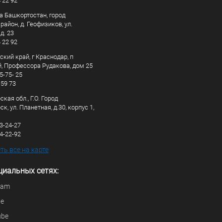
4 22 92
а Башкортостан, город
айон, д. Геофизиков, ул.
д. 23
4 22 92
кий край, г Краснодар, п
, Профессора Рудакова, дом 25
5-75- 25
 59 73
кая обл., Г.О. Город
к, ул. Планетная, д.30, корпус 1,
83-24-27
44-22-92
ь все на карте
циальных сетях:
ram
be
ube