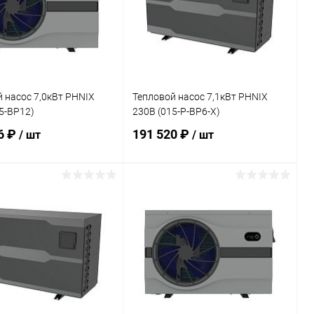
 насос 7,0кВт PHNIX
Тепловой насос 7,1кВт PHNIX
5-BP12)
230В (015-P-BP6-X)
6 ₽
191 520 ₽
/ шт
/ шт
В корзину
В корзину
ранное
В избранное
внению
В наличии
К сравнению
В наличии