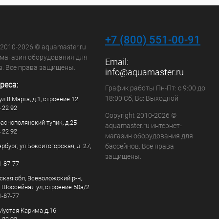
+7 (800) 551-00-91
 2010-2026 © aquamaster.ru
-магазин оборудования для
Email:
в. Все права защищены.
info@aquamaster.ru
реса:
График работы Пн-Пт: с 9:00 до
18:00 Сб, Вс: Выходной
ул.8 Марта, д.1, строение 12
4 22 92
Copyright 2010-2026 ©
раснополянский тупик, д.2Б
aquamaster.ru интернет-
4 22 92
магазин оборудования для
рбург, ул Бокситогорская, д. 27,
бассейнов. Все права
защищены.
1-87-77
ская обл, Всеволожский р-н,
, Шоссейная ул, строение 50а/2
1-87-77
. Мустая Карима д.16