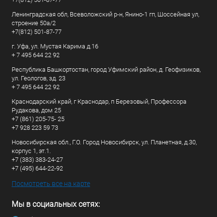
Ленинградская обл, Всеволожский р-н, Янино-1 гп, Шоссейная ул,
строение 50а/2
+7(812) 501-87-77
г. Уфа, ул. Мустая Карима д.16
+ 7 495 644 22 92
Республика Башкортостан, город Уфимский район, д. Геофизиков,
ул. Геологов, зд. 23
+ 7 495 644 22 92
Краснодарский край, г Краснодар, п Березовый, Профессора
Рудакова, дом 25
+7 (861) 205-75- 25
+7 928 223 59 73
Новосибирская обл., Г.О. Город Новосибирск, ул. Планетная, д.30,
корпус 1, эт.1.
+7 (383) 383-24-27
+7 (495) 644-22-92
Посмотреть все на карте
Мы в социальных сетях: