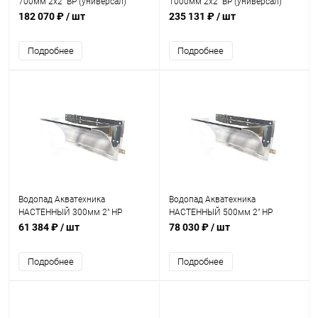
700мм 2х2" ВР (универсал)
1000мм 2х2" ВР (универсал)
(AT01.32)
(AT01.09)
182 070 ₽
/ шт
235 131 ₽
/ шт
Подробнее
Подробнее
Водопад Акватехника
Водопад Акватехника
НАСТЕННЫЙ 300мм 2" НР
НАСТЕННЫЙ 500мм 2" НР
(стена) (AT01.40)
(стена) (AT01.41)
61 384 ₽
/ шт
78 030 ₽
/ шт
Подробнее
Подробнее