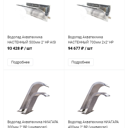
Водопад Акватехника
Водопад Акватехника
НАСТЕННЫЙ 500мм 2" НР AISI
НАСТЕННЫЙ 700мм 2х2" НР
316 (стена) (AT01.41M)
(стена) (AT01.42)
93 428 ₽
/ шт
94 677 ₽
/ шт
Подробнее
Подробнее
Водопад Акватехника НИАГАРА
Водопад Акватехника НИАГАРА
300мм 2" ВР (универсал)
400мм 2" ВР (универсал)