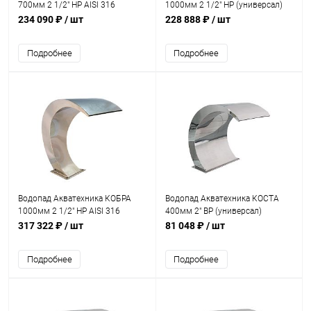
700мм 2 1/2" НР AISI 316
1000мм 2 1/2" НР (универсал)
(универсал) (AT01.05M)
(AT01.06)
234 090 ₽
/ шт
228 888 ₽
/ шт
Подробнее
Подробнее
Водопад Акватехника КОБРА
Водопад Акватехника КОСТА
1000мм 2 1/2" НР AISI 316
400мм 2" ВР (универсал)
(универсал) (AT01.06M)
(AT01.07)
317 322 ₽
/ шт
81 048 ₽
/ шт
Подробнее
Подробнее