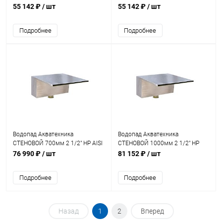
(стена) (AT01.18)
(стена) (AT01.45)
55 142 ₽
/ шт
55 142 ₽
/ шт
Подробнее
Подробнее
Водопад Акватехника
Водопад Акватехника
СТЕНОВОЙ 700мм 2 1/2" НР AISI
СТЕНОВОЙ 1000мм 2 1/2" НР
316 (стена) (AT01.45M)
(стена) (AT01.19)
76 990 ₽
/ шт
81 152 ₽
/ шт
Подробнее
Подробнее
Назад
1
2
Вперед