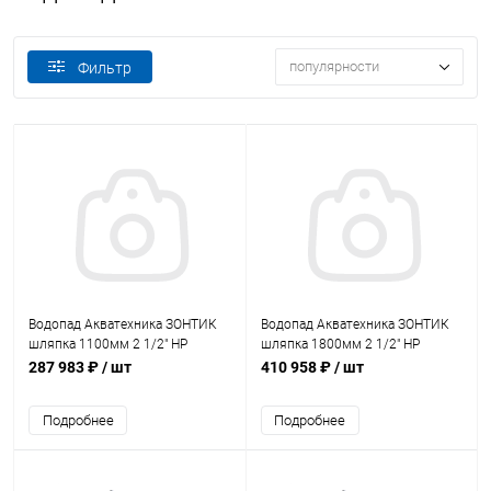
популярности
Фильтр
Водопад Акватехника ЗОНТИК
Водопад Акватехника ЗОНТИК
шляпка 1100мм 2 1/2" НР
шляпка 1800мм 2 1/2" НР
(универсал) (AT01.50)
(универсал) (AT01.51)
287 983 ₽
/ шт
410 958 ₽
/ шт
Подробнее
Подробнее