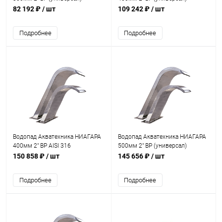
(AT01.10)
(AT01.11)
82 192 ₽
/ шт
109 242 ₽
/ шт
Подробнее
Подробнее
Водопад Акватехника НИАГАРА
Водопад Акватехника НИАГАРА
400мм 2" ВР AISI 316
500мм 2" ВР (универсал)
(универсал) (AT01.11M)
(AT01.12)
150 858 ₽
/ шт
145 656 ₽
/ шт
Подробнее
Подробнее