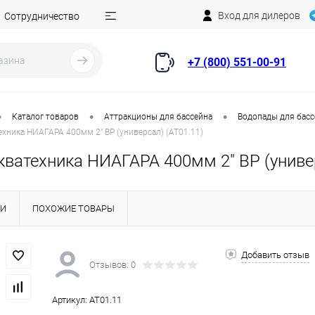
Вход для дилеров
Сотрудничество
+7 (800) 551-00-91
•
•
•
Каталог товаров
Аттракционы для бассейна
Водопады для бас
хника НИАГАРА 400мм 2" ВР (универсал) (AT01.11)
кватехника НИАГАРА 400мм 2" ВР (универ
КИ
ПОХОЖИЕ ТОВАРЫ
Добавить отзыв
Отзывов: 0
Артикул:
AT01.11