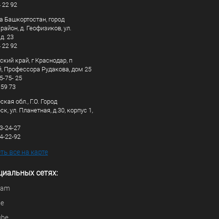
4 22 92
а Башкортостан, город
айон, д. Геофизиков, ул.
д. 23
4 22 92
кий край, г Краснодар, п
, Профессора Рудакова, дом 25
5-75- 25
 59 73
кая обл., Г.О. Город
к, ул. Планетная, д.30, корпус 1,
83-24-27
44-22-92
ь все на карте
циальных сетях:
ram
be
ube