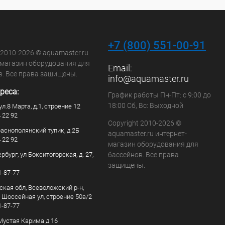
+7 (800) 551-00-91
 2010-2026 © aquamaster.ru
-магазин оборудования для
Email:
в. Все права защищены.
info@aquamaster.ru
реса:
График работы Пн-Пт: с 9:00 до
18:00 Сб, Вс: Выходной
ул.8 Марта, д.1, строение 12
4 22 92
Copyright 2010-2026 ©
раснополянский тупик, д.2Б
aquamaster.ru интернет-
4 22 92
магазин оборудования для
рбург, ул Бокситогорская, д. 27,
бассейнов. Все права
защищены.
1-87-77
ская обл, Всеволожский р-н,
, Шоссейная ул, строение 50а/2
1-87-77
. Мустая Карима д.16