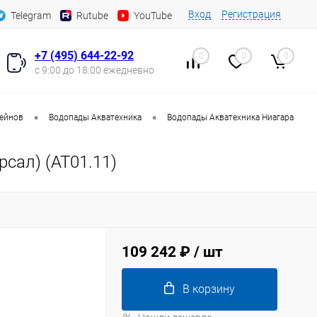
Вход
Регистрация
Telegram
Rutube
YouTube
+7 (495) 644-22-92
0
0
0
с 9:00 до 18:00 ежедневно
•
•
сейнов
Водопады Акватехника
Водопады Акватехника Ниагара
сал) (AT01.11)
109 242 ₽
/ шт
В корзину