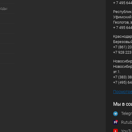
+ 7 495 64
воды
Республик
Уфимский р
Геологов, з
+ 7 495 64
Краснодарс
Березовый
+7 (861) 20
+7 928 223
Новосибирс
Новосибирс
эт.1.
+7 (383) 3
+7 (495) 6
Посмотрет
Мы в со
Teleg
Rutu
YouT