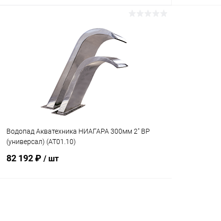
В корзину
В избранное
В избранн
К сравнению
Под заказ
К сравнен
Водопад Акватехника НИАГАРА 300мм 2" ВР
(универсал) (AT01.10)
82 192 ₽
/ шт
В корзину