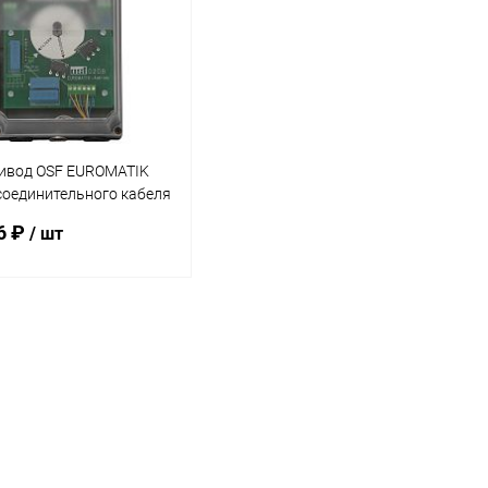
ивод OSF EUROMATIK
соединительного кабеля
.0161)
6 ₽
/ шт
В корзину
ранное
внению
В наличии