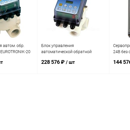
 автом. обр.
Блок управления
Сервопр
 EUROTRONIK-20
автоматической обратной
24В без 
 насоса 230В
промывкой OSF EUROTRONIK-10
(310.550
228 576 ₽
144 57
шт
/ шт
(310.488.2201)
корзину
В корзину
В избранное
В изб
Под заказ
К сравнению
В наличии
К сра