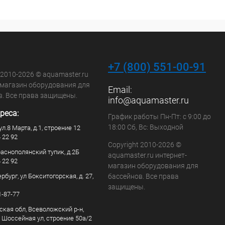
+7 (800) 551-00-91
 2010-2026 © aquamaster.ru
-магазин оборудования для
Email:
в. Все права защищены.
info@aquamaster.ru
реса:
График работы Пн-Пт: с 9:00 до
18:00 Сб, Вс: Выходной
ул.8 Марта, д.1, строение 12
4 22 92
Copyright 2010-2026 ©
раснополянский тупик, д.2Б
aquamaster.ru интернет-
4 22 92
магазин оборудования для
рбург, ул Бокситогорская, д. 27,
бассейнов. Все права
защищены.
1-87-77
ская обл, Всеволожский р-н,
, Шоссейная ул, строение 50а/2