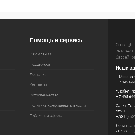
Помощь и сервисы
Copyright
интернет
О компании
бассейно
Поддержка
Наши ад
Доставка
г. Москва, 
+ 7 495 64
Контакты
г.Лобня, К
Сотрудничество
+ 7 495 64
Политика конфиденциальности
Санкт-Пете
стр. 1
Публичная оферта
+7(812) 50
Ленинград
Янино-1 гп