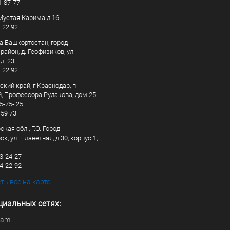
1-87-77
. Мустая Карима д.16
4 22 92
а Башкортостан, город
айон, д. Геофизиков, ул.
д. 23
4 22 92
кий край, г Краснодар, п
, Профессора Рудакова, дом 25
5-75- 25
 59 73
кая обл., Г.О. Город
к, ул. Планетная, д.30, корпус 1,
83-24-27
44-22-92
ь все на карте
циальных сетях:
ram