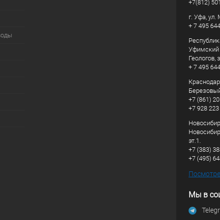
+7(812) 50
г. Уфа, ул
+ 7 495 64
воды
Республик
Уфимский р
Геологов, з
+ 7 495 64
Краснодарс
Березовый
+7 (861) 20
+7 928 223
Новосибирс
Новосибирс
эт.1.
+7 (383) 3
+7 (495) 6
Посмотрет
Мы в со
Teleg