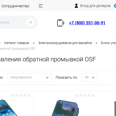
Вход для дилеров
Сотрудничество
+7 (800) 551-00-91
•
•
•
Каталог товаров
Электрооборудование для бассейна
Блоки уп
братной промывкой OSF
авления обратной промывкой OSF
о:
Показать по:
популярности
30