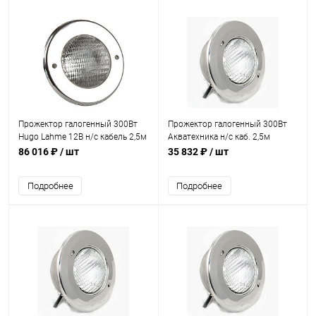
Прожектор галогенный 300Вт
Прожектор галогенный 300Вт
Hugo Lahme 12В н/с кабель 2,5м
Акватехника н/с каб. 2,5м
(4130020)
(плитка) (AT16.02)
86 016 ₽
/ шт
35 832 ₽
/ шт
Подробнее
Подробнее