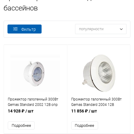
бассейнов
популярности
Фильтр
Прожектор галогенный 300Вт
Прожектор галогенный 300Вт
Gemas Standard 2002 12В опр
Gemas Standard 2004 12В
ABS+каб. 2,5м+ниша винты
оправа ABS +каб. 2,5м+ниша
14 928 ₽
/ шт
11 856 ₽
/ шт
(универ.) (052115B)
(плитка) (051118)
Подробнее
Подробнее