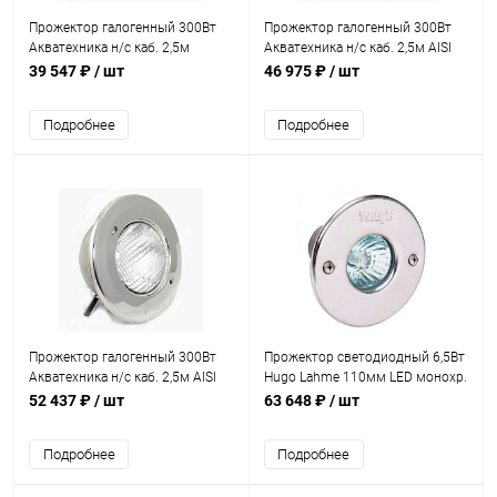
Прожектор галогенный 300Вт
Прожектор галогенный 300Вт
Акватехника н/с каб. 2,5м
Акватехника н/с каб. 2,5м AISI
(универсал) (AT16.01)
316 (плитка) (AT16.02M)
39 547 ₽
/ шт
46 975 ₽
/ шт
Подробнее
Подробнее
Прожектор галогенный 300Вт
Прожектор светодиодный 6,5Вт
Акватехника н/с каб. 2,5м AISI
Hugo Lahme 110мм LED монохр.
316 (универсал) (AT16.01M)
12В 3000К (4240020)
52 437 ₽
/ шт
63 648 ₽
/ шт
Подробнее
Подробнее