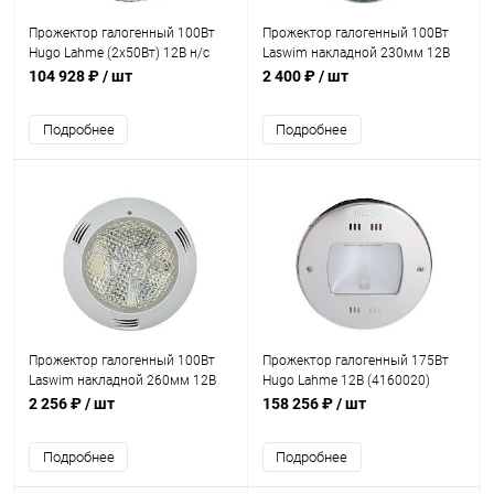
Прожектор галогенный 100Вт
Прожектор галогенный 100Вт
Hugo Lahme (2х50Вт) 12В н/с
Laswim накладной 230мм 12В
(4140220)
оправа н/с (плитка) (WL-BPE100)
104 928 ₽
/ шт
2 400 ₽
/ шт
Подробнее
Подробнее
Прожектор галогенный 100Вт
Прожектор галогенный 175Вт
Laswim накладной 260мм 12В
Hugo Lahme 12В (4160020)
оправа ABS (плитка) (WL-
2 256 ₽
/ шт
158 256 ₽
/ шт
BPS100)
Подробнее
Подробнее