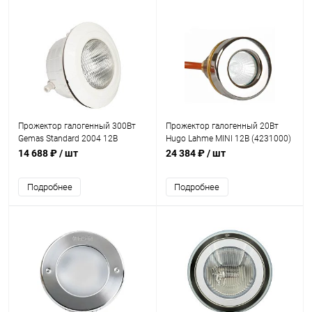
Прожектор галогенный 300Вт
Прожектор галогенный 20Вт
Gemas Standard 2004 12В
Hugo Lahme MINI 12В (4231000)
оправа ABS +каб. 2,5м+ниша
14 688 ₽
/ шт
24 384 ₽
/ шт
(универсал) (052118B)
Подробнее
Подробнее