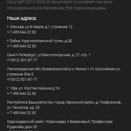
Copyright 2010-2026 © aquamaster.ru интернет-магазин
оборудования для бассейнов. Все права защищены.
Наши адреса:
г. Москва, ул.8 Марта, д.1, строение 12
+ 7 495 644 22 92
г.Лобня, Краснополянский тупик, д.2Б
+ 7 495 644 22 92
Санкт-Петербург, ул Бокситогорская, д. 27, стр. 1
+7(812) 501-87-77
Ленинградская обл, Всеволожский р-н, Янино-1 гп, Шоссейная ул,
строение 50а/2
+7(812) 501-87-77
г. Уфа, ул. Мустая Карима д.16
+ 7 495 644 22 92
Республика Башкортостан, город Уфимский район, д. Геофизиков,
ул. Геологов, зд. 23
+ 7 495 644 22 92
Краснодарский край, г Краснодар, п Березовый, Профессора
Рудакова, дом 25