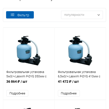
популярности
Фильтр
Фильтровальная установка
Фильтровальная установка
5м3/ч Laswim P-DYG 350мм с
6,5м3/ч Laswim P-DYG 410мм с
насосом KP256 (P-DYG350K)
насосом KP256 (P-DYG400K)
36 864 ₽
/ шт
41 472 ₽
/ шт
Подробнее
Подробнее