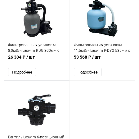
Фильтровальная установка
Фильтровальная установка
8,0м3/ч Laswim RDG 300мм с
11,5м3/ч Laswim P-DYG 535мм с
насосом (RDG300K6W)
насосом KP756 (P-DYG500K)
26 304 ₽
/ шт
53 568 ₽
/ шт
Подробнее
Подробнее
Вентиль Laswim 6-позиционный