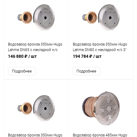
Водозабор бронза 350мм Hugo
Водозабор бронза 350мм Hugo
Lahme DN65 с накладкой н/с
Lahme DN80 с накладкой н/с 3"
(9165020)
50м3/ч (9162020)
146 880 ₽
/ шт
194 784 ₽
/ шт
Подробнее
Подробнее
Водозабор бронза 350мм Hugo
Водозабор бронза 485мм Hugo