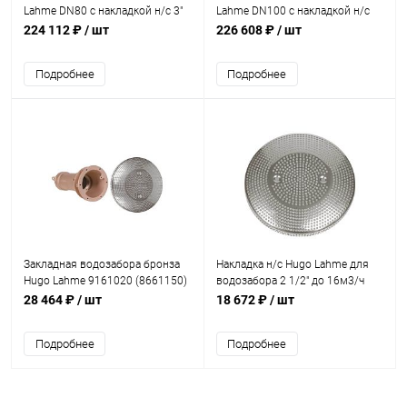
Lahme DN80 с накладкой н/с 3"
Lahme DN100 с накладкой н/с
50м3/ч (морская вода)
под вклейку (морская вода)
224 112 ₽
/ шт
226 608 ₽
/ шт
(9162021)
(9170021)
Подробнее
Подробнее
Закладная водозабора бронза
Накладка н/с Hugo Lahme для
Hugo Lahme 9161020 (8661150)
водозабора 2 1/2" до 16м3/ч
(8671520)
28 464 ₽
/ шт
18 672 ₽
/ шт
Подробнее
Подробнее