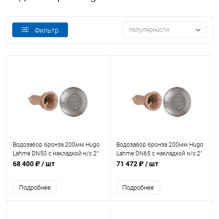
популярности
Фильтр
Водозабор бронза 200мм Hugo
Водозабор бронза 200мм Hugo
Lahme DN50 с накладкой н/с 2"
Lahme DN65 с накладкой н/с 2"
(9160020)
16м3/ч (9161020)
68 400 ₽
/ шт
71 472 ₽
/ шт
Подробнее
Подробнее