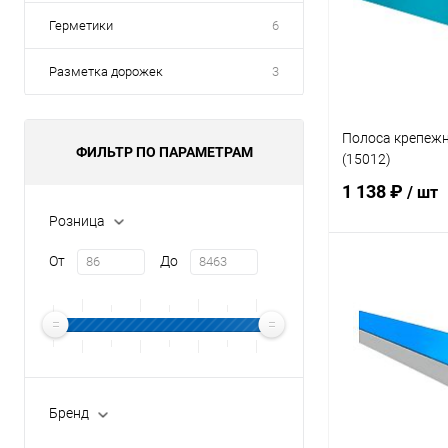
Герметики
6
Разметка дорожек
3
Полоса крепежн
ФИЛЬТР ПО ПАРАМЕТРАМ
(15012)
1 138 ₽
/ шт
Розница
От
До
В 
В избранное
К сравнению
Бренд