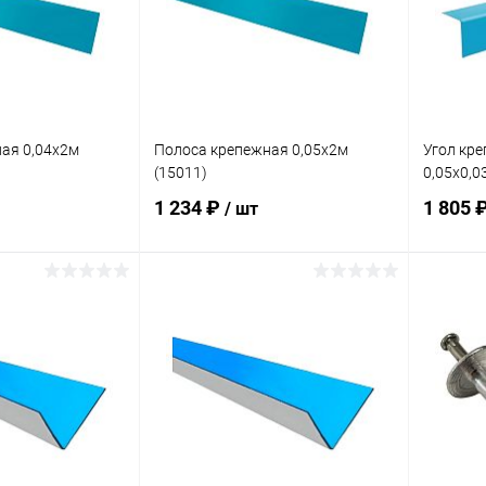
ая 0,04х2м
Полоса крепежная 0,05х2м
Угол кр
(15011)
0,05х0,0
1 234 ₽
1 805 
/ шт
корзину
В корзину
В избранное
В изб
В наличии
К сравнению
В наличии
К сра