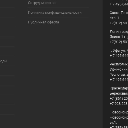
Сотрудничество
+ 7 495 64
Политика конфиденциальности
Санкт-Пете
стр. 1
Публичная оферта
+7(812) 50
Ленинград
Янино-1 гп
+7(812) 50
г. Уфа, ул
+ 7 495 64
воды
Республик
Уфимский р
Геологов, з
+ 7 495 64
Краснодарс
Березовый
+7 (861) 20
+7 928 223
Новосибирс
Новосибирс
эт.1.
+7 (383) 3