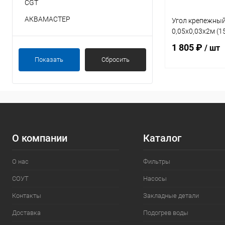
CGT
АКВАМАСТЕР
Угол крепежный
0,05х0,03х2м (1
1 805 ₽
/ шт
Показать
Сбросить
В 
В избранное
К сравнению
О компании
Каталог
О нас
Фильтры
СОУТ
Насосы
Контакты
Закладные детали
Доставка
Подогрев воды