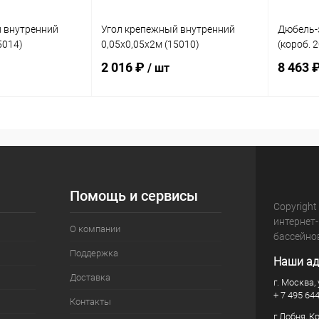
 внутренний
Угол крепежный внутренний
Дюбель-
5014)
0,05х0,05х2м (15010)
(короб. 
2 016 ₽
8 463 
/ шт
корзину
В корзину
В избранное
В изб
В наличии
К сравнению
В наличии
К сра
Помощь и сервисы
Copyright
интернет
О компании
бассейно
Поддержка
Наши ад
Доставка
г. Москва, 
+ 7 495 64
Контакты
г.Лобня, К