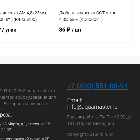
заклепка AM 4,8х25мм
Дюбель-заклепка CGT Alkor
200шт.) (R4835200)
4,8х35мм (KC000021)
₽
86 ₽
/ упак
/ шт
В корзину
В корзину
ранное
В избранное
внению
В наличии
К сравнению
В наличии
+7 (800) 551-00-91
 2010-2026 © aquamaster.ru
-магазин оборудования для
Email:
в. Все права защищены.
info@aquamaster.ru
реса:
График работы Пн-Пт: с 9:00 до
18:00 Сб, Вс: Выходной
ул.8 Марта, д.1, строение 12
4 22 92
Copyright 2010-2026 ©
раснополянский тупик, д.2Б