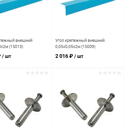
епежный внешний
Угол крепежный внешний
3х2м (15013)
0,05х0,05х2м (15009)
₽
2 016 ₽
/ шт
/ шт
В корзину
В корзину
ранное
В избранное
внению
В наличии
К сравнению
В наличии