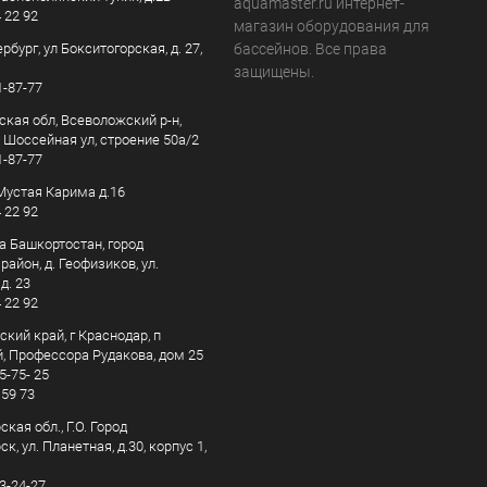
aquamaster.ru интернет-
4 22 92
магазин оборудования для
рбург, ул Бокситогорская, д. 27,
бассейнов. Все права
защищены.
1-87-77
ская обл, Всеволожский р-н,
, Шоссейная ул, строение 50а/2
1-87-77
. Мустая Карима д.16
4 22 92
а Башкортостан, город
айон, д. Геофизиков, ул.
д. 23
4 22 92
кий край, г Краснодар, п
, Профессора Рудакова, дом 25
5-75- 25
 59 73
кая обл., Г.О. Город
к, ул. Планетная, д.30, корпус 1,
83-24-27