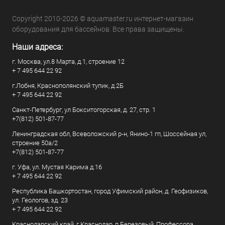
Copyright 2010-2026 © aquamaster.ru интернет-магазин
оборудования для бассейнов. Все права защищены.
Наши адреса:
г. Москва, ул.8 Марта, д.1, строение 12
+ 7 495 644 22 92
г.Лобня, Краснополянский тупик, д.2Б
+ 7 495 644 22 92
Санкт-Петербург, ул Бокситогорская, д. 27, стр. 1
+7(812) 501-87-77
Ленинградская обл, Всеволожский р-н, Янино-1 гп, Шоссейная ул,
строение 50а/2
+7(812) 501-87-77
г. Уфа, ул. Мустая Карима д.16
+ 7 495 644 22 92
Республика Башкортостан, город Уфимский район, д. Геофизиков,
ул. Геологов, зд. 23
+ 7 495 644 22 92
Краснодарский край, г Краснодар, п Березовый, Профессора