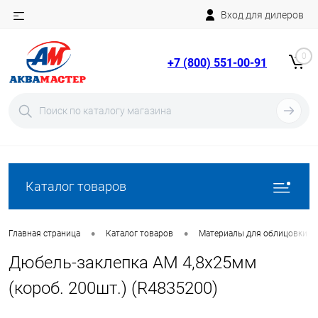
Вход для дилеров
Telegram
Rutube
0
+7 (800) 551-00-91
YouTube
Вход
Регистрация
Каталог товаров
•
•
Главная страница
Каталог товаров
Материалы для облицовки б
Дюбель-заклепка AM 4,8х25мм
(короб. 200шт.) (R4835200)