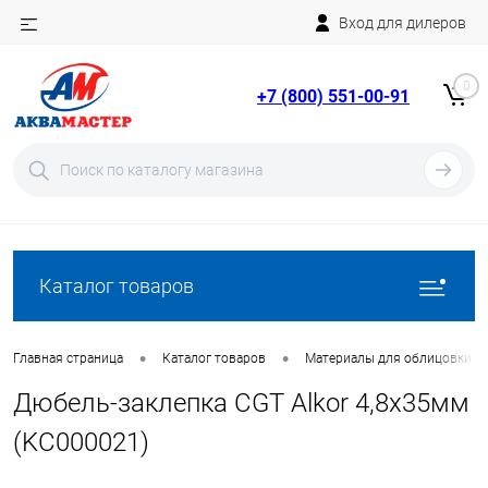
Вход для дилеров
Telegram
Rutube
0
+7 (800) 551-00-91
YouTube
Вход
Регистрация
Каталог товаров
•
•
Главная страница
Каталог товаров
Материалы для облицовки б
Дюбель-заклепка CGT Alkor 4,8х35мм
(KC000021)