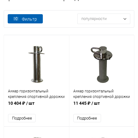
популярности
Фильтр
Анкер горизонтальный
Анкер горизонтальный
крепления спортивной дорожки
крепления спортивной дорожки
Акватехника (плитка) (AT10.03)
Акватехника (универсал)
10 404 ₽
/ шт
11 445 ₽
/ шт
(AT10.07)
Подробнее
Подробнее