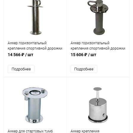
Анкер горизонтальный
Анкер горизонтальный
крепления спортивной дорожки
крепления спортивной дорожки
Акватехника AISI 316 (плитка)
Акватехника AISI 316
14 566 ₽
/ шт
15 606 ₽
/ шт
(AT10.03M)
(универсал) (AT10.07M)
Подробнее
Подробнее
Анкер для стартовых тумб
Анкер крепления