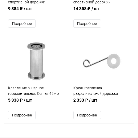
спортивной дорожки
спортивной дорожки
Акватехника (плитка) (AT10.04)
Акватехника AISI 316 (плитка)
9 884 ₽
/ шт
14 358 ₽
/ шт
(AT10.04M)
Подробнее
Подробнее
Крепление анкерное
Крюк крепления
горизонтальное Gemas 42мм
разделительной дорожки
AISI 304 (14410)
Gemas AISI 304 (14650)
5 338 ₽
/ шт
2 333 ₽
/ шт
Подробнее
Подробнее