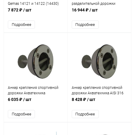
Gemas 14121 и 14122 (14430)
разделительной дорожки
Gemas AISI 304 (плитка) (14611)
7 872 ₽
/ шт
16 944 ₽
/ шт
Подробнее
Подробнее
Анкер крепления спортивной
Анкер крепления спортивной
дорожки Акватехника
дорожки Акватехника AISI 316
(универсал) (AT10.01)
(универсал) (AT10.01M)
6 035 ₽
/ шт
8 428 ₽
/ шт
Подробнее
Подробнее