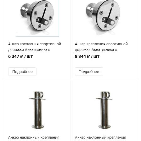
Анкер крепления спортивной
Анкер крепления спортивной
дорожки Акватехника с
дорожки Акватехника с
выдвижным крюком
выдвижным крюком AISI 316
6 347 ₽
/ шт
8 844 ₽
/ шт
(универсал) (AT10.02)
(универсал) (AT10.02M)
Подробнее
Подробнее
Анкер наклонный крепления
Анкер наклонный крепления