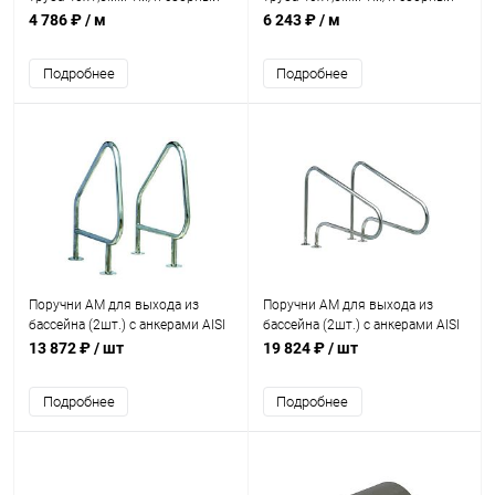
без заглушек (AT11.12)
без заглушек AISI 316
4 786 ₽
/ м
6 243 ₽
/ м
(AT11.12M)
Подробнее
Подробнее
Поручни AM для выхода из
Поручни AM для выхода из
бассейна (2шт.) с анкерами AISI
бассейна (2шт.) с анкерами AISI
304 (6601)
304 (7701)
13 872 ₽
/ шт
19 824 ₽
/ шт
Подробнее
Подробнее