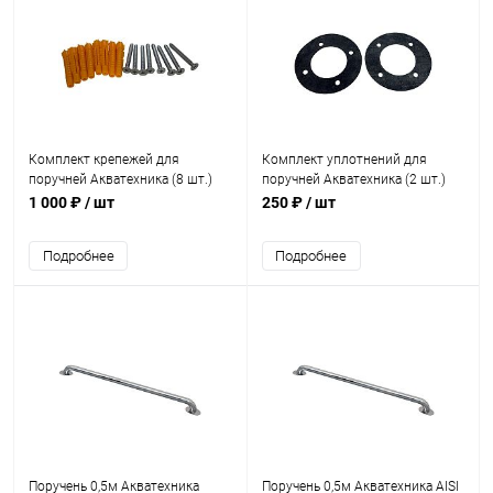
Комплект крепежей для
Комплект уплотнений для
поручней Акватехника (8 шт.)
поручней Акватехника (2 шт.)
саморез 6,3х60+дюбель
резиновая прокладка к
1 000 ₽
/ шт
250 ₽
/ шт
(AT13.20)
фланцам (AT13.21)
Подробнее
Подробнее
Поручень 0,5м Акватехника
Поручень 0,5м Акватехника AISI