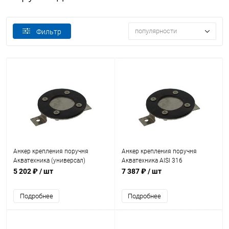
популярности
Фильтр
Анкер крепления поручня
Анкер крепления поручня
Акватехника (универсал)
Акватехника AISI 316
(AT10.05)
(универсал) (AT10.05M)
5 202 ₽
/ шт
7 387 ₽
/ шт
Подробнее
Подробнее