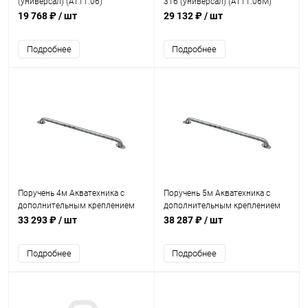
(универсал) (AT11.06)
316 (универсал) (AT11.06M)
19 768 ₽
/ шт
29 132 ₽
/ шт
Подробнее
Подробнее
Поручень 4м Акватехника с
Поручень 5м Акватехника с
дополнительным креплением
дополнительным креплением
(универсал) (AT11.14)
(универсал) (AT11.16)
33 293 ₽
/ шт
38 287 ₽
/ шт
Подробнее
Подробнее