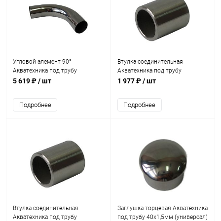
Угловой элемент 90°
Втулка соединительная
Акватехника под трубу
Акватехника под трубу
40х1,5мм (универсал) (AT11.09)
40х1,5мм (универсал) (AT11.11)
5 619 ₽
/ шт
1 977 ₽
/ шт
Подробнее
Подробнее
Втулка соединительная
Заглушка торцевая Акватехника
Акватехника под трубу
под трубу 40х1,5мм (универсал)