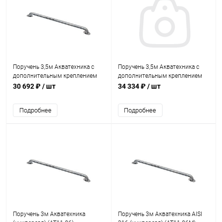
Поручень 3,5м Акватехника с
Поручень 3,5м Акватехника с
дополнительным креплением
дополнительным креплением
(универсал) (AT11.07)
(универсал) AISI 316 (AT11.07M)
30 692 ₽
/ шт
34 334 ₽
/ шт
Подробнее
Подробнее
Поручень 3м Акватехника
Поручень 3м Акватехника AISI