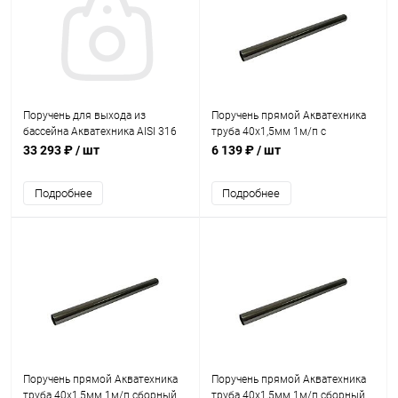
Поручень для выхода из
Поручень прямой Акватехника
бассейна Акватехника AISI 316
труба 40х1,5мм 1м/п с
(AT11.20M)
заглушенными концами
33 293 ₽
/ шт
6 139 ₽
/ шт
(AT11.13)
Подробнее
Подробнее
Поручень прямой Акватехника
Поручень прямой Акватехника
труба 40х1,5мм 1м/п сборный
труба 40х1,5мм 1м/п сборный