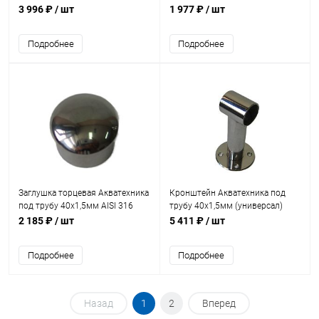
40х1,5мм AISI 316 (универсал)
(AT11.10)
3 996 ₽
/ шт
1 977 ₽
/ шт
(AT11.11M)
Подробнее
Подробнее
Заглушка торцевая Акватехника
Кронштейн Акватехника под
под трубу 40х1,5мм AISI 316
трубу 40х1,5мм (универсал)
(универсал) (AT11.10M)
(AT11.08)
2 185 ₽
/ шт
5 411 ₽
/ шт
Подробнее
Подробнее
Назад
1
2
Вперед