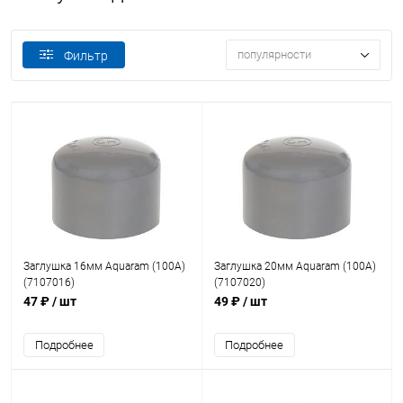
популярности
Фильтр
Заглушка 16мм Aquaram (100A)
Заглушка 20мм Aquaram (100A)
(7107016)
(7107020)
47 ₽
/ шт
49 ₽
/ шт
Подробнее
Подробнее