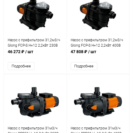
Насос с префильтром 31,2м3/ч
Насос с префильтром 31,2м3/ч
Glong FCP-S Н=12 2,2кВт 230В
Glong FCP-S Н=12 2,2кВт 400В
(FCP-2200S)
(FCP-2200ST)
46 272 ₽
/ шт
47 808 ₽
/ шт
Подробнее
Подробнее
Насос с префильтром 31м3/ч
Насос с префильтром 31м3/ч