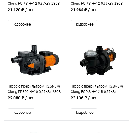
Glong FCP-S Н=12 0,37кВт 230В
Glong FCP-S Н=12 0,55кВт 230В
(FCP-370S)
(FCP-550S)
21 120 ₽
/ шт
21 984 ₽
/ шт
Подробнее
Подробнее
Насос с префильтром 12,5м3/ч
Насос с префильтром 13,8м3/ч
Glong PPB50 Н=10 0,55кВт 230В
Glong FCP-S Н=12 В 0,75кВт
(PPB50-075)
230В (FCP-750S)
22 080 ₽
/ шт
23 136 ₽
/ шт
Подробнее
Подробнее