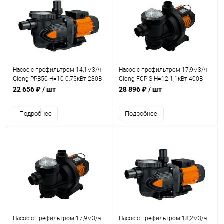
Насос с префильтром 14,1м3/ч
Насос с префильтром 17,9м3/ч
Glong PPB50 Н=10 0,75кВт 230В
Glong FCP-S Н=12 1,1кВт 400В
(PPB50-100)
(FCP-1100S2T)
22 656 ₽
/ шт
28 896 ₽
/ шт
Подробнее
Подробнее
Насос с префильтром 17,9м3/ч
Насос с префильтром 18,2м3/ч