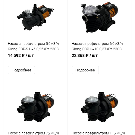
Насос с префильтром 5,0м3/ч
Насос с префильтром 6,0м3/ч
Glong FCP-S Н=6 0,25кВт 230В
Glong FCP Н=10 0,37кВт 230В
(FCP-250S)
(FCP-370)
14 592 ₽
/ шт
22 368 ₽
/ шт
Подробнее
Подробнее
Насос с префильтром 7,2м3/ч
Насос с префильтром 11,7м3/ч