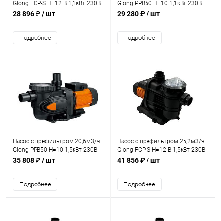
Glong FCP-S Н=12 В 1,1кВт 230В
Glong PPB50 Н=10 1,1кВт 230В
(FCP-1100S2)
(PPB50-150)
28 896 ₽
/ шт
29 280 ₽
/ шт
Подробнее
Подробнее
Насос с префильтром 20,6м3/ч
Насос с префильтром 25,2м3/ч
Glong PPB50 Н=10 1,5кВт 230В
Glong FCP-S Н=12 В 1,5кВт 230В
(PPB50-200)
(FCP-1500S)
35 808 ₽
/ шт
41 856 ₽
/ шт
Подробнее
Подробнее