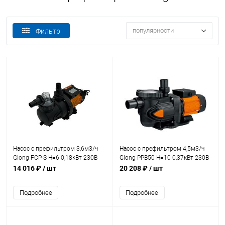
популярности
Фильтр
Насос с префильтром 3,6м3/ч
Насос с префильтром 4,5м3/ч
Glong FCP-S Н=6 0,18кВт 230В
Glong PPB50 Н=10 0,37кВт 230В
(FCP-180S)
(PPB50-050)
14 016 ₽
/ шт
20 208 ₽
/ шт
Подробнее
Подробнее