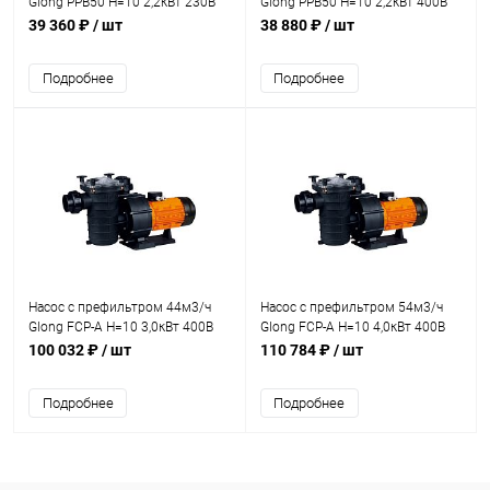
Glong PPB50 Н=10 2,2кВт 230В
Glong PPB50 Н=10 2,2кВт 400В
(PPB50-300)
(PPB50-300T)
39 360 ₽
/ шт
38 880 ₽
/ шт
Подробнее
Подробнее
Насос с префильтром 44м3/ч
Насос с префильтром 54м3/ч
Glong FCP-A Н=10 3,0кВт 400В
Glong FCP-A Н=10 4,0кВт 400В
(FCP-3000AT)
(FCP-4000AT)
100 032 ₽
/ шт
110 784 ₽
/ шт
Подробнее
Подробнее