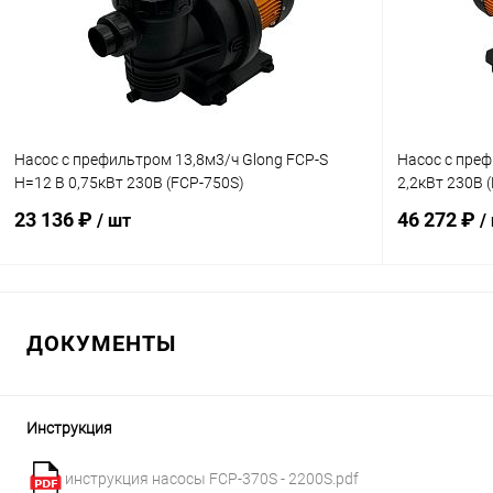
К сравнению
В наличии
К сравнен
Насос с префильтром 13,8м3/ч Glong FCP-S
Насос с преф
Н=12 В 0,75кВт 230В (FCP-750S)
2,2кВт 230В 
23 136 ₽
46 272 ₽
/ шт
/
В корзину
ДОКУМЕНТЫ
В избранное
В избранн
К сравнению
В наличии
К сравнен
Инструкция
инструкция насосы FCP-370S - 2200S.pdf