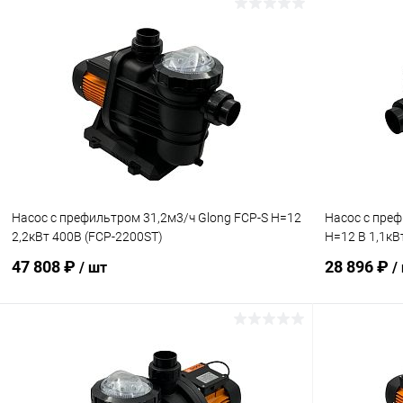
В корзину
В избранное
В избранн
К сравнению
В наличии
К сравнен
Насос с префильтром 31,2м3/ч Glong FCP-S Н=12
Насос с преф
2,2кВт 400В (FCP-2200ST)
Н=12 В 1,1кВ
47 808 ₽
28 896 ₽
/ шт
/
В корзину
В избранное
В избранн