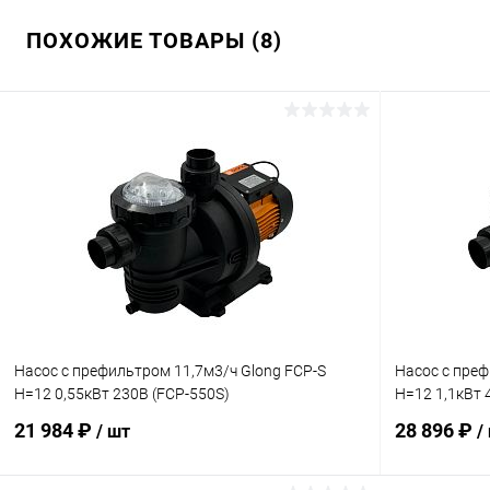
ПОХОЖИЕ ТОВАРЫ (8)
Насос с префильтром 11,7м3/ч Glong FCP-S
Насос с преф
Н=12 0,55кВт 230В (FCP-550S)
Н=12 1,1кВт 
21 984 ₽
28 896 ₽
/ шт
/