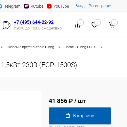
Вход
Регистрация
Telegram
Rutube
YouTube
+7 (495) 644-22-92
0
0
0
с 9:00 до 18:00 ежедневно
•
•
•
Насосы с префильтром Glong
Насосы Glong FCP-S
1,5кВт 230В (FCP-1500S)
41 856 ₽
/ шт
В корзину