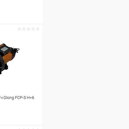
ч Glong FCP-S Н=6