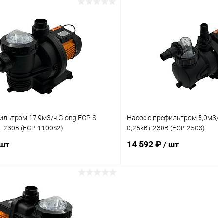
В корзину
В корз
ое
В избранное
ию
Под заказ
К сравнению
ильтром 17,9м3/ч Glong FCP-S
Насос с префильтром 5,0м3/
т 230В (FCP-1100S2)
0,25кВт 230В (FCP-250S)
14 592 ₽
 шт
/ шт
В корзину
В корз
ое
В избранное