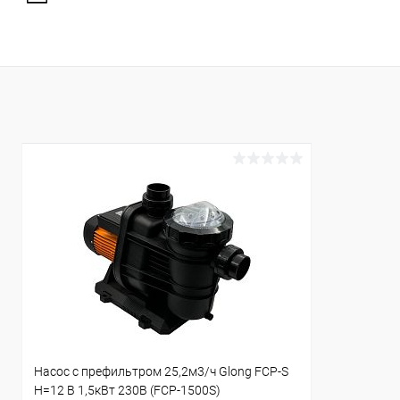
Насос с префильтром 25,2м3/ч Glong FCP-S
Н=12 В 1,5кВт 230В (FCP-1500S)