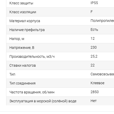
IP55
Класс защиты
F
Класс изоляции
Полипропиле
Материал корпуса
Есть
Наличие префильтра
12
Напор, м
230
Напряжение, В
25,2
Производительность, м3/ч
22
Ставки налогов
Самовсасыв
Тип
Клеевое
Тип соединения
2850
Частота вращения, об/мин
Нет
Эксплуатация в морской (солёной) воде