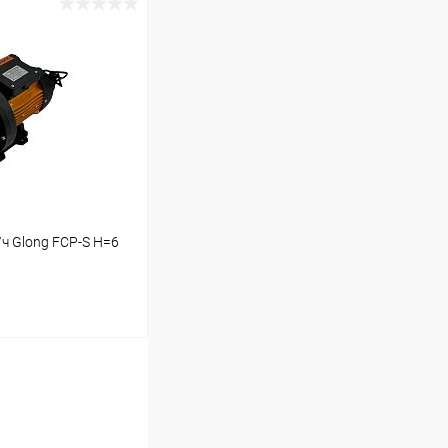
ину
В наличии
ч Glong FCP-S Н=6
ину