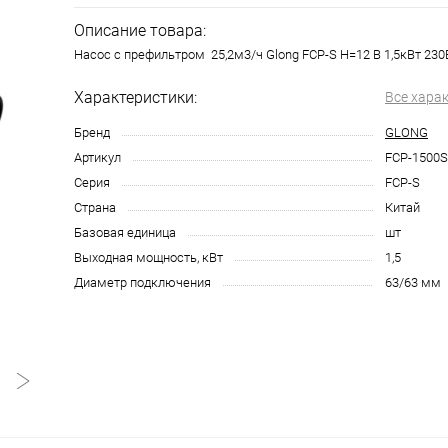
Описание товара:
Насос с префильтром 25,2м3/ч Glong FCP-S Н=12 В 1,5кВт 230
Характеристики:
Все хара
Бренд
GLONG
Артикул
FCP-1500S
Серия
FCP-S
Страна
Китай
Базовая единица
шт
Выходная мощность, кВт
1,5
Диаметр подключения
63/63 мм