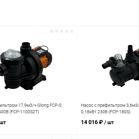
ильтром 17,9м3/ч Glong FCP-S
Насос с префильтром 3,6м3/
400В (FCP-1100S2T)
0,18кВт 230В (FCP-180S)
14 016 ₽
 шт
/ шт