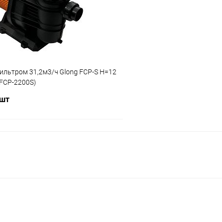
ию
В наличии
К сравнению
ильтром 31,2м3/ч Glong FCP-S Н=12
(FCP-2200S)
 шт
В корзину
ое
ию
В наличии