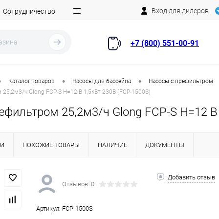
Вход для дилеров
Сотрудничество
+7 (800) 551-00-91
•
•
•
Каталог товаров
Насосы для бассейна
Насосы с префильтром
 25,2м3/ч Glong FCP-S Н=12 В 1,5кВт 230В (FCP-1500S)
ефильтром 25,2м3/ч Glong FCP-S Н=12 В 
КИ
ПОХОЖИЕ ТОВАРЫ
НАЛИЧИЕ
ДОКУМЕНТЫ
Добавить отзыв
Отзывов: 0
Артикул:
FCP-1500S