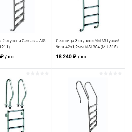
 2 ступени Gemas U AISI
Лестница 3 ступени AM MU узкий
1211)
борт 42х1,2мм AISI 304 (MU-315)
 ₽
18 240 ₽
/ шт
/ шт
В корзину
В корзину
ранное
В избранное
внению
В наличии
К сравнению
В наличии