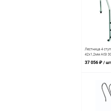
В избранное
К сравнению
Лестница 4 сту
42х1,2мм AISI 3
37 056 ₽
/ шт
В 
В избранное
К сравнению