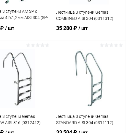
 3 ступени AM SP с
Лестница 3 ступени Gemas
и 42х1,2мм AISI 304 (SP-
COMBINED AISI 304 (0311312)
 ₽
35 280 ₽
/ шт
/ шт
В корзину
В корзину
ранное
В избранное
внению
В наличии
К сравнению
В наличии
а 3 ступени Gemas
Лестница 3 ступени Gemas
 AISI 316 (0312412)
STANDARD AISI 304 (0311112)
 ₽
33 504 ₽
/ шт
/ шт