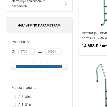
Лестницы для сборных
2
бассейнов
ФИЛЬТР ПО ПАРАМЕТРАМ
Лестница 2 сту
борт 42х1,2мм A
Розница
14 688 ₽
/ шт
От
До
В 
В избранное
К сравнению
Марка стали
AISI 304
AISI 316