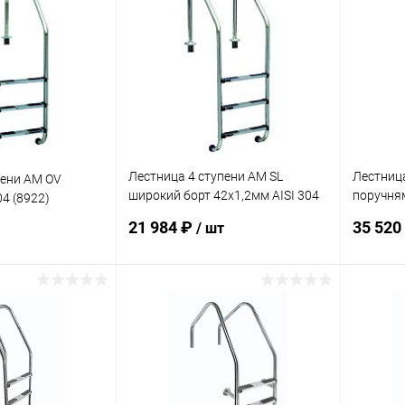
В избранное
В изб
В наличии
К сравнению
В наличии
К сра
Лестница 4 ступени AM SL
Лестница
пени AM OV
широкий борт 42х1,2мм AISI 304
поручням
04 (8922)
(SL-415)
415)
21 984 ₽
35 520
/ шт
корзину
В корзину
В избранное
В изб
В наличии
К сравнению
В наличии
К сра