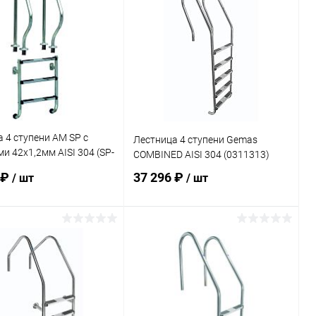
ранное
В избранное
внению
В наличии
К сравнению
В наличии
 4 ступени AM SP с
Лестница 4 ступени Gemas
и 42х1,2мм AISI 304 (SP-
COMBINED AISI 304 (0311313)
 ₽
37 296 ₽
/ шт
/ шт
В корзину
В корзину
ранное
В избранное
внению
В наличии
К сравнению
В наличии