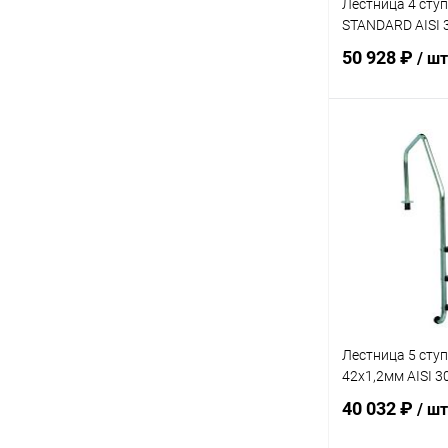
Лестница 4 сту
STANDARD AISI 
50 928 ₽
/ шт
В 
В избранное
К сравнению
Лестница 5 сту
42х1,2мм AISI 3
40 032 ₽
/ шт