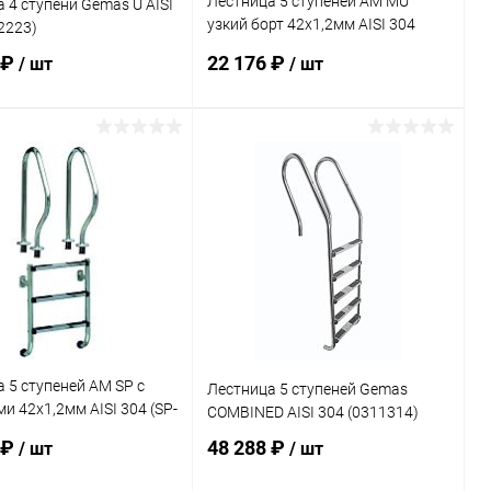
Лестница 5 ступеней AM MU
 4 ступени Gemas U AISI
узкий борт 42х1,2мм AISI 304
2223)
(MU-515)
 ₽
22 176 ₽
/ шт
/ шт
В корзину
В корзину
ранное
В избранное
внению
В наличии
К сравнению
В наличии
 5 ступеней AM SP с
Лестница 5 ступеней Gemas
и 42х1,2мм AISI 304 (SP-
COMBINED AISI 304 (0311314)
 ₽
48 288 ₽
/ шт
/ шт