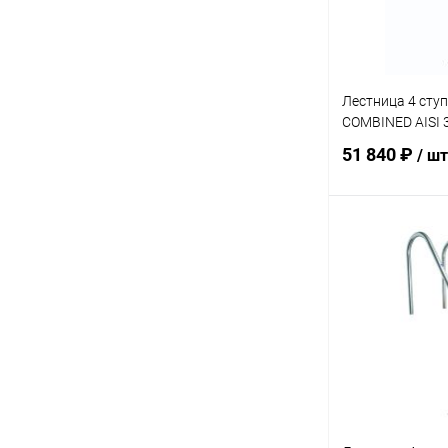
Лестница 4 сту
COMBINED AISI 
51 840 ₽
/ шт
В 
В избранное
К сравнению