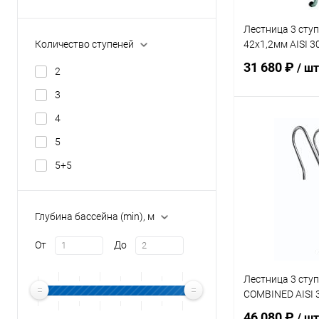
Лестница 3 сту
42х1,2мм AISI 3
Количество ступеней
31 680 ₽
/ шт
2
3
4
В 
5
В избранное
5+5
К сравнению
Глубина бассейна (min), м
От
До
Лестница 3 сту
COMBINED AISI 
46 080 ₽
/ шт