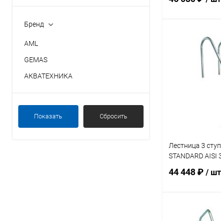
Бренд
В 
AML
GEMAS
В избранное
АКВАТЕХНИКА
К сравнению
Показать
Сбросить
Лестница 3 сту
STANDARD AISI 
44 448 ₽
/ шт
В 