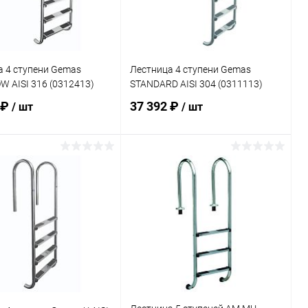
а 4 ступени Gemas
Лестница 4 ступени Gemas
 AISI 316 (0312413)
STANDARD AISI 304 (0311113)
 ₽
37 392 ₽
/ шт
/ шт
В корзину
В корзину
ранное
В избранное
внению
В наличии
К сравнению
В наличии