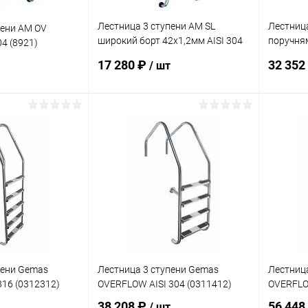
Лестница 3 ступени AM SL
Лестница
пени AM OV
широкий борт 42х1,2мм AISI 304
поручням
04 (8921)
(SL-315)
315)
17 280 ₽
32 352
/ шт
корзину
В корзину
В избранное
В изб
В наличии
К сравнению
В наличии
К сра
пени Gemas
Лестница 3 ступени Gemas
Лестниц
316 (0312312)
OVERFLOW AISI 304 (0311412)
OVERFLOW
38 208 ₽
56 448
/ шт