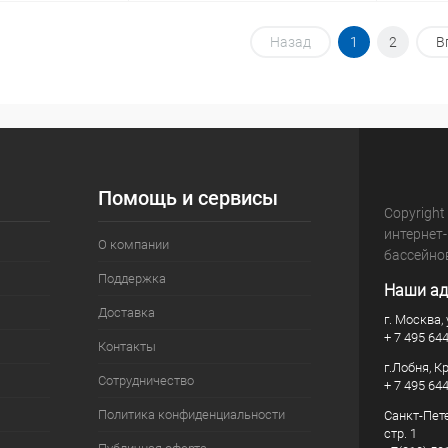
корзину
В корзину
Назад
1
2
В
В избранное
В изб
В наличии
К сравнению
В наличии
К сра
Помощь и сервисы
Copyright
интернет
О компании
бассейно
Поддержка
Наши ад
Доставка
г. Москва, 
+ 7 495 64
Контакты
г.Лобня, К
Сотрудничество
+ 7 495 64
Политика конфиденциальности
Санкт-Пете
стр. 1