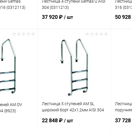
пени Gemas
Лестница 4 ступени Gemas U AISI
Лестница
316 (0312113)
304 (0311213)
316 (031
37 920 ₽
50 928
/ шт
корзину
В корзину
В избранное
В изб
Под заказ
К сравнению
В наличии
К сра
Лестница 5 ступеней AM SL
Лестница
пеней AM OV
широкий борт 42х1,2мм AISI 304
поручням
04 (8923)
(SL-515)
515)
22 848 ₽
37 728
/ шт