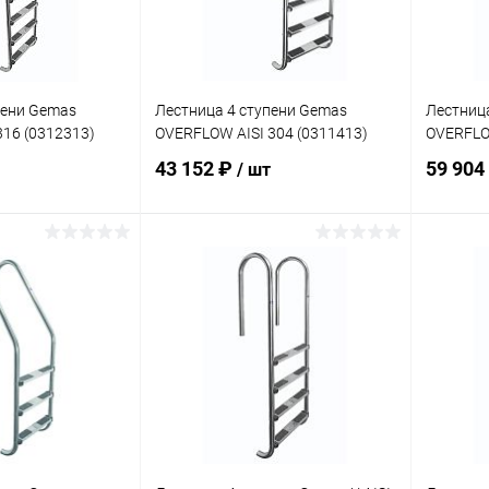
пени Gemas
Лестница 4 ступени Gemas
Лестниц
316 (0312313)
OVERFLOW AISI 304 (0311413)
OVERFLOW
43 152 ₽
59 904
/ шт
корзину
В корзину
В избранное
В изб
В наличии
К сравнению
В наличии
К сра