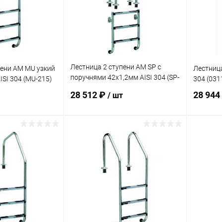
Лестница 2 ступени AM SP с
пени AM MU узкий
Лестница
поручнями 42х1,2мм AISI 304 (SP-
ISI 304 (MU-215)
304 (031
215)
28 512 ₽
28 944
/ шт
корзину
В корзину
В избранное
В изб
В наличии
К сравнению
В наличии
К сра