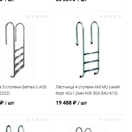
В корзину
В корзину
ранное
В избранное
внению
В наличии
К сравнению
В наличии
 3 ступени Gemas U AISI
Лестница 4 ступени AM MU узкий
2222)
борт 42х1,2мм AISI 304 (MU-415)
 ₽
19 488 ₽
/ шт
/ шт
В корзину
В корзину