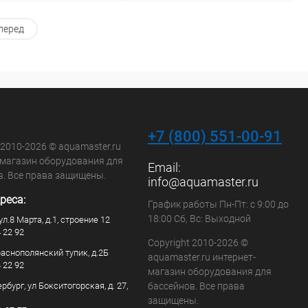
перед
В корзину
В корзину
ранное
В избранное
внению
Под заказ
К сравнению
В наличии
+7 (800) 551-00-91
 2010-2026 © aquamaster.ru
-магазин оборудования для
Email:
в. Все права защищены.
info@aquamaster.ru
реса:
График работы Пн-Пт: с 9:00 до
18:00 Сб, Вс: Выходной
ул.8 Марта, д.1, строение 12
4 22 92
Copyright 2010-2026 ©
раснополянский тупик, д.2Б
aquamaster.ru интернет-
4 22 92
магазин оборудования для
рбург, ул Бокситогорская, д. 27,
бассейнов. Все права
защищены.