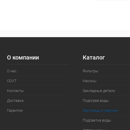
В 
В избранное
К сравнению
О компании
Каталог
О нас
Фильтры
СОУТ
Насосы
Контакты
Закладные детали
Доставка
Подогрев воды
Гарантии
Лестницы и поручни
Подсветка воды