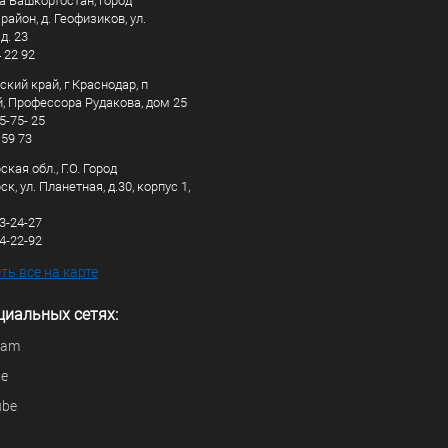
а Башкортостан, город
айон, д. Геофизиков, ул.
д. 23
4 22 92
кий край, г Краснодар, п
, Профессора Рудакова, дом 25
5-75- 25
 59 73
кая обл., Г.О. Город
к, ул. Планетная, д.30, корпус 1,
83-24-27
44-22-92
ь все на карте
циальных сетях:
ram
be
ube