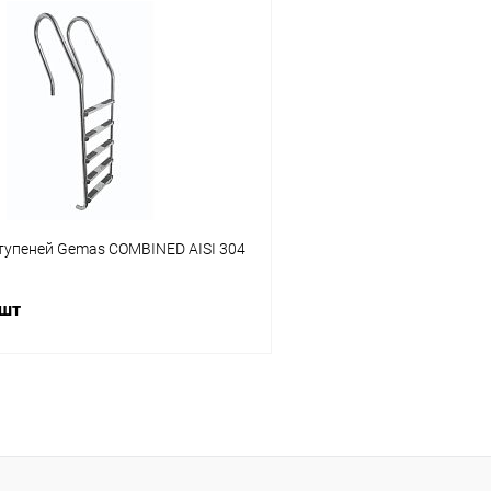
В корзину
В корз
ое
В избранное
ию
В наличии
К сравнению
тупеней Gemas COMBINED AISI 304
 шт
В корзину
ое