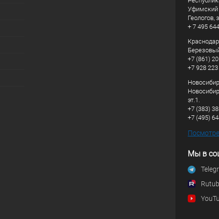
Республик
Уфимский р
Геологов, з
+ 7 495 64
Краснодарс
Березовый
+7 (861) 20
+7 928 223
Новосибирс
Новосибирс
эт.1.
+7 (383) 3
+7 (495) 6
Посмотрет
Мы в со
Teleg
Rutu
YouT