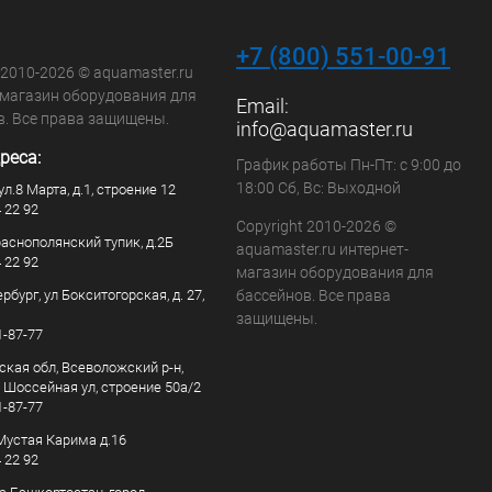
+7 (800) 551-00-91
 2010-2026 © aquamaster.ru
-магазин оборудования для
Email:
в. Все права защищены.
info@aquamaster.ru
реса:
График работы Пн-Пт: с 9:00 до
18:00 Сб, Вс: Выходной
ул.8 Марта, д.1, строение 12
4 22 92
Copyright 2010-2026 ©
раснополянский тупик, д.2Б
aquamaster.ru интернет-
4 22 92
магазин оборудования для
рбург, ул Бокситогорская, д. 27,
бассейнов. Все права
защищены.
1-87-77
ская обл, Всеволожский р-н,
, Шоссейная ул, строение 50а/2
1-87-77
. Мустая Карима д.16
4 22 92