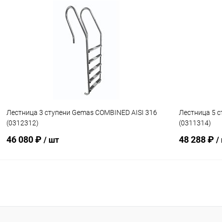
В корзину
В избранное
В избранн
К сравнению
В наличии
К сравнен
Лестница 3 ступени Gemas COMBINED AISI 316
Лестница 5 с
(0312312)
(0311314)
46 080 ₽
48 288 ₽
/ шт
/
В корзину
В избранное
В избранн