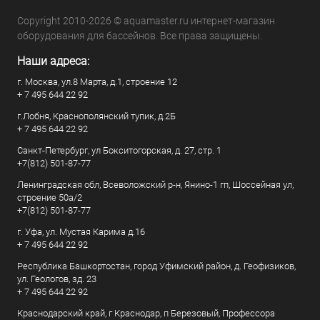
Copyright 2010-2026 © aquamaster.ru интернет-магазин
оборудования для бассейнов. Все права защищены.
Наши адреса:
г. Москва, ул.8 Марта, д.1, строение 12
+ 7 495 644 22 92
г.Лобня, Краснополянский тупик, д.2Б
+ 7 495 644 22 92
Санкт-Петербург, ул Бокситогорская, д. 27, стр. 1
+7(812) 501-87-77
Ленинградская обл, Всеволожский р-н, Янино-1 гп, Шоссейная ул,
строение 50а/2
+7(812) 501-87-77
г. Уфа, ул. Мустая Карима д.16
+ 7 495 644 22 92
Республика Башкортостан, город Уфимский район, д. Геофизиков,
ул. Геологов, зд. 23
+ 7 495 644 22 92
Краснодарский край, г Краснодар, п Березовый, Профессора