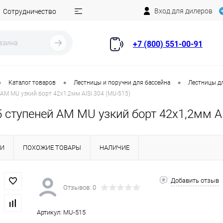
Вход для дилеров
Сотрудничество
+7 (800) 551-00-91
•
•
•
Каталог товаров
Лестницы и поручни для бассейна
Лестницы д
 AM MU узкий борт 42х1,2мм AISI 304 (MU-515)
 ступеней AM MU узкий борт 42х1,2мм AI
КИ
ПОХОЖИЕ ТОВАРЫ
НАЛИЧИЕ
Добавить отзыв
Отзывов: 0
Артикул:
MU-515