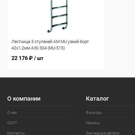
Лестница 5 ступеней AM MU узкий борт
42х1,2мм AISI 304 (MU-515)
22 176 ₽
/ шт
О компании
Каталог
О нас
Фильтры
СОУТ
Насосы
Контакты
Закладные детали