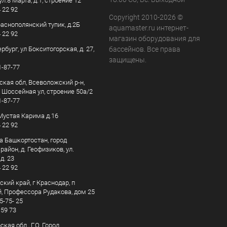
ул.8 Марта, д.1, строение 12
4 22 92
Copyright 2010-2026 ©
раснополянский тупик, д.2Б
aquamaster.ru интернет-
4 22 92
магазин оборудования для
рбург, ул Бокситогорская, д. 27,
бассейнов. Все права
защищены.
1-87-77
ская обл, Всеволожский р-н,
, Шоссейная ул, строение 50а/2
1-87-77
. Мустая Карима д.16
4 22 92
а Башкортостан, город
айон, д. Геофизиков, ул.
д. 23
4 22 92
кий край, г Краснодар, п
, Профессора Рудакова, дом 25
5-75- 25
 59 73
кая обл., Г.О. Город