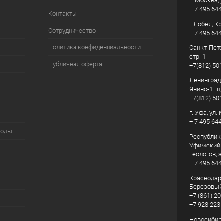
г. Москва, 
+ 7 495 64
Контакты
г.Лобня, К
Сотрудничество
+ 7 495 64
Политика конфиденциальности
Санкт-Пете
стр. 1
Публичная оферта
+7(812) 50
Ленинград
Янино-1 гп
+7(812) 50
г. Уфа, ул
+ 7 495 64
воды
Республик
Уфимский р
Геологов, з
+ 7 495 64
Краснодарс
Березовый
+7 (861) 20
+7 928 223
Новосибирс