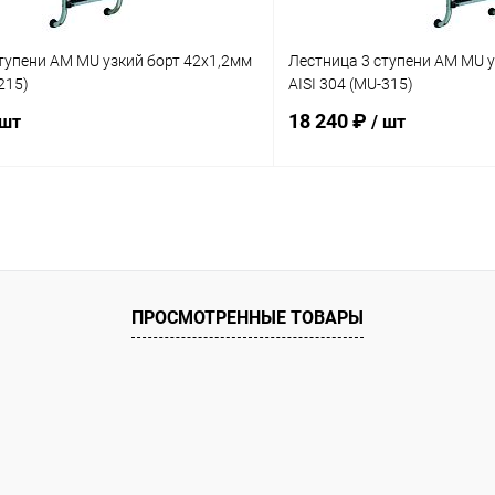
тупени AM MU узкий борт 42х1,2мм
Лестница 3 ступени AM MU у
215)
AISI 304 (MU-315)
18 240 ₽
 шт
/ шт
В корзину
В корз
ое
В избранное
ию
В наличии
К сравнению
ПРОСМОТРЕННЫЕ ТОВАРЫ