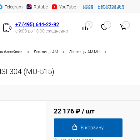
Вход
Регистрация
Telegram
Rutube
YouTube
+7 (495) 644-22-92
0
0
0
с 9:00 до 18:00 ежедневно
•
•
•
ля бассейнов
Лестницы AM
Лестницы AM MU
SI 304 (MU-515)
22 176 ₽
/ шт
В корзину