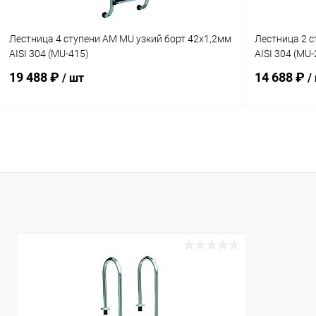
Лестница 4 ступени AM MU узкий борт 42х1,2мм
Лестница 2 с
AISI 304 (MU-415)
AISI 304 (MU-
19 488 ₽
14 688 ₽
/ шт
/
В корзину
В избранное
В избранн
К сравнению
В наличии
К сравнен