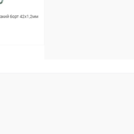
зкий борт 42х1,2мм
ину
В наличии