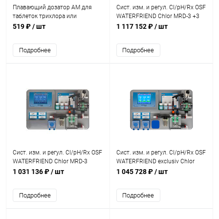
Плавающий дозатор AM для
Сист. изм. и регул. Cl/pH/Rx OSF
таблеток трихлора или
WATERFRIEND Chlor MRD-3 +3
кислорода 1кг (T75)
доз. нас.+штанги+кл. впр.
519 ₽
/ шт
1 117 152 ₽
/ шт
(310.000.0860)
Подробнее
Подробнее
Сист. изм. и регул. Cl/pH/Rx OSF
Сист. изм. и регул. Cl/pH/Rx OSF
WATERFRIEND Chlor MRD-3
WATERFRIEND exclusiv Chlor
+доз. нас. для коаг.+штанги
MRD-3 +2 доз. насоса
1 031 136 ₽
/ шт
1 045 728 ₽
/ шт
(310.000.0864)
(310.000.0840)
Подробнее
Подробнее