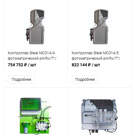
Контроллер Steiel MCO14/4
Контроллер Steiel MCO14/5
фотометрический pH/Rx/T°/
фотометрический pH/Rx/T°/
свободный хлор
свободный и общий хлор
754 752 ₽
/ шт
822 144 ₽
/ шт
(826301049903/AQM)
(826301049904)
Подробнее
Подробнее