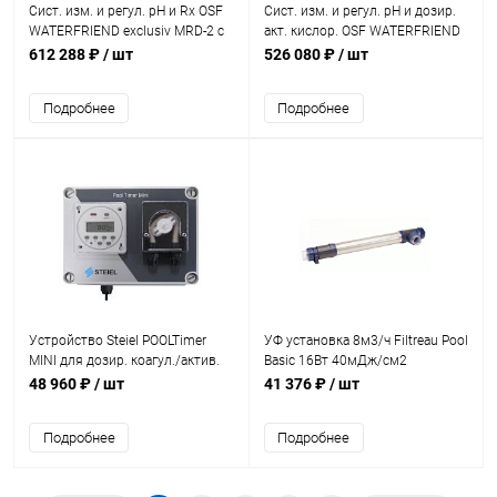
Сист. изм. и регул. pH и Rx OSF
Сист. изм. и регул. pH и дозир.
WATERFRIEND exclusiv MRD-2 с
акт. кислор. OSF WATERFRIEND
вых. LAN (310.000.0820)
MRD-1 без дост. к интер.
612 288 ₽
/ шт
526 080 ₽
/ шт
(310.000.0880)
Подробнее
Подробнее
Устройство Steiel POOLTimer
УФ установка 8м3/ч Filtreau Pool
MINI для дозир. коагул./актив.
Basic 16Вт 40мДж/см2
кисл./альгиц.+тайм+нас. 2,4л/ч
(UVB0004)
48 960 ₽
/ шт
41 376 ₽
/ шт
(95050024)
Подробнее
Подробнее