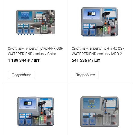
Сист. изм. и регул. Cl/pH/Rx OSF
Сист. изм. и регул. pH и Rx OSF
WATERFRIEND exclusiv Chlor
WATERFRIEND exclusiv MRD-2
MRD-3 +3 доз. насоса
без дост. к интернету
1 189 344 ₽
/ шт
541 536 ₽
/ шт
(310.000.0890)
(310.000.0810)
Подробнее
Подробнее