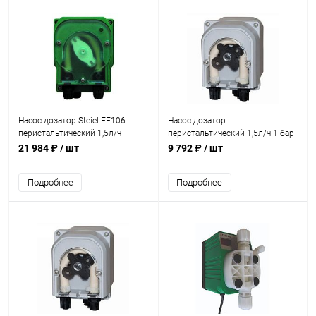
Насос-дозатор Steiel EF106
Насос-дозатор
перистальтический 1,5л/ч
перистальтический 1,5л/ч 1 бар
(95920201)
Gemas (06PD0302)
21 984 ₽
/ шт
9 792 ₽
/ шт
Подробнее
Подробнее