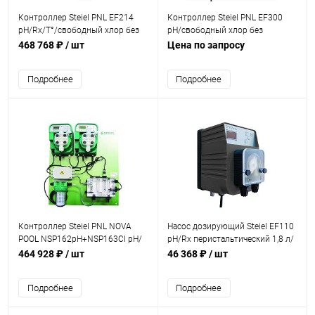
Контроллер Steiel PNL EF214
Контроллер Steiel PNL EF300
pH/Rx/T°/свободный хлор без
pH/свободный хлор без
насосов (M36171458)
насосов (842030300)
468 768 ₽
/ шт
Цена по запросу
Подробнее
Подробнее
Контроллер Steiel PNL NOVA
Насос дозирующий Steiel EF110
POOL NSP162pH+NSP163Cl pH/
pH/Rx перистальтический 1,8 л/
св. хл.+2э/м нас.10л/ч
ч до 100м3 (95930203)
464 928 ₽
/ шт
46 368 ₽
/ шт
800м3(9N0SC01C100C10010)
Подробнее
Подробнее