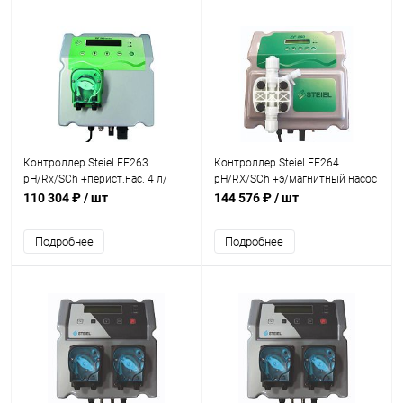
Контроллер Steiel EF263
Контроллер Steiel EF264
pH/Rx/SСh +перист.нас. 4 л/
pH/RX/SCh +э/магнитный насос
ч+возм. подкл. электр. до
10 л/ч+возм. подкл. электр.
110 304 ₽
/ шт
144 576 ₽
/ шт
300м3 (84011010059/AQM)
(84012010011/AQM)
Подробнее
Подробнее