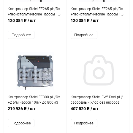
Контроллер Steiel EF265 pH/Rx
Контроллер Steiel EF265 pH/Rx
+перистальтические насосы 1,5
+перистальтические насосы 1,5
и 6 л/ч до 300м3
л/ч до 75м3
120 384 ₽
/ шт
120 384 ₽
/ шт
(84008015761/AQM)
(84008015757/AQM)
Подробнее
Подробнее
Контроллер Steiel EF300 pH/Rx
Контроллер Steiel EW² Pool pH/
+2 э/м насоса 10л/ч до 800м3
свободный хлор без насосов
(84003011010)
(83F5F120319)
219 936 ₽
/ шт
407 520 ₽
/ шт
Подробнее
Подробнее