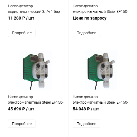
Насос-дозатор
Насос-дозатор
перистальтический 3л/ч 1 бар
электромагнитный Steiel EF150-
Gemas (06PD0301)
C10/PGV 2л/ч (961501300)
11 280 ₽
/ шт
Цена по запросу
Подробнее
Подробнее
Насос-дозатор
Насос-дозатор
электромагнитный Steiel EF150-
электромагнитный Steiel EF150-
C11/PGV 5л/ч (961501001)
C12/PGV 10л/ч (961501002)
45 696 ₽
/ шт
54 048 ₽
/ шт
Подробнее
Подробнее