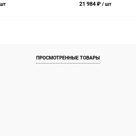
21 984 ₽
 шт
/ шт
В корзину
В корз
ое
В избранное
ию
В наличии
К сравнению
ПРОСМОТРЕННЫЕ ТОВАРЫ