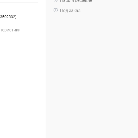
Нашли дешевле
Под заказ
73502302)
ктеристики