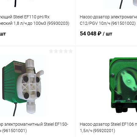
ющий Steiel EF110 pH/Rx
Насос-дозатор электромагни
еский 1,8 л/ч до 100м3 (95930203)
C12/PGV 10л/ч (961501002)
54 048 ₽
 шт
/ шт
В корзину
В корз
ое
В избранное
ию
В наличии
К сравнению
р электромагнитный Steiel EF150-
Насос-дозатор Steiel EF106
ч (961501001)
1,5л/ч (95920201)