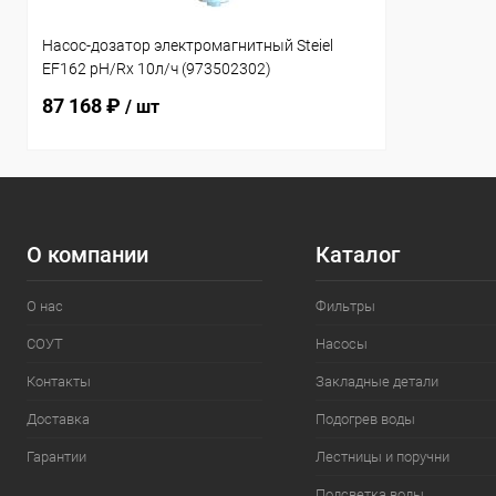
Насос-дозатор электромагнитный Steiel
EF162 pH/Rx 10л/ч (973502302)
87 168 ₽
/ шт
О компании
Каталог
О нас
Фильтры
СОУТ
Насосы
Контакты
Закладные детали
Доставка
Подогрев воды
Гарантии
Лестницы и поручни
Подсветка воды