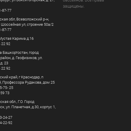
бассейнов. Все права
защищены.
1-87-77
ская обл, Всеволожский р-н,
, Шоссейная ул, строение 50а/2
1-87-77
. Мустая Карима д.16
4 22 92
а Башкортостан, город
айон, д. Геофизиков, ул.
д. 23
4 22 92
кий край, г Краснодар, п
, Профессора Рудакова, дом 25
5-75- 25
 59 73
кая обл., Г.О. Город
к, ул. Планетная, д.30, корпус 1,
83-24-27
44-22-92