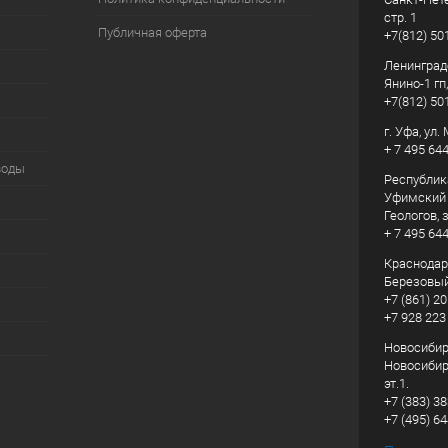
стр. 1
Публичная оферта
+7(812) 50
Ленинград
Янино-1 гп
+7(812) 50
г. Уфа, ул
+ 7 495 64
воды
Республик
Уфимский р
Геологов, з
+ 7 495 64
Краснодарс
Березовый
+7 (861) 20
+7 928 223
Новосибирс
Новосибирс
эт.1.
+7 (383) 3
+7 (495) 6