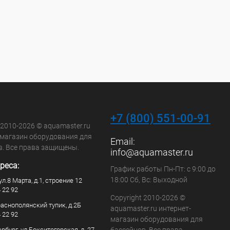
+7 (800) 551-00-91
 2010-2026 © aquamaster.ru
-магазин оборудования для
Email:
в. Все права защищены.
info@aquamaster.ru
реса:
График работы Пн-Пт: с 9:00 до
18:00 Сб, Вс: Выходной
ул.8 Марта, д.1, строение 12
4 22 92
Copyright 2010-2026 ©
раснополянский тупик, д.2Б
aquamaster.ru интернет-
4 22 92
магазин оборудования для
рбург, ул Бокситогорская, д. 27,