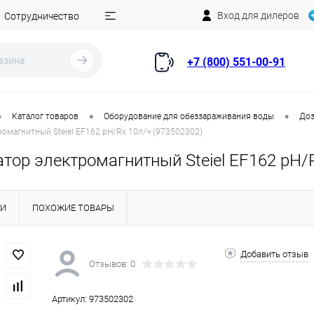
Вход для дилеров
Сотрудничество
+7 (800) 551-00-91
•
•
•
Каталог товаров
Оборудование для обеззараживания воды
Доз
ромагнитный Steiel EF162 pH/Rx 10л/ч (973502302)
тор электромагнитный Steiel EF162 pH/
КИ
ПОХОЖИЕ ТОВАРЫ
Добавить отзыв
Отзывов: 0
Артикул:
973502302