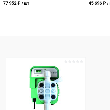
77 952 ₽
45 696 ₽
/ шт
/
В корзину
В избранное
В избранн
К сравнению
Под заказ
К сравнен