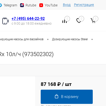
Вход
Регистрация
Telegram
Rutube
YouTube
+7 (495) 644-22-92
0
0
0
с 9:00 до 18:00 ежедневно
•
•
ирующие насосы для бассейнов
Дозирующие насосы Steiel
Rx 10л/ч (973502302)
87 168 ₽
/ шт
В корзину