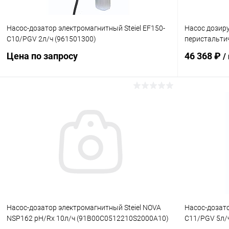
Насос-дозатор электромагнитный Steiel EF150-
Насос дозиру
C10/PGV 2л/ч (961501300)
перистальтич
Цена по запросу
46 368 ₽
/
Запросить цену
В избранное
В избранн
К сравнению
Под заказ
К сравнен
Насос-дозатор электромагнитный Steiel NOVA
Насос-дозато
NSP162 pH/Rx 10л/ч (91B00C0512210S2000A10)
C11/PGV 5л/