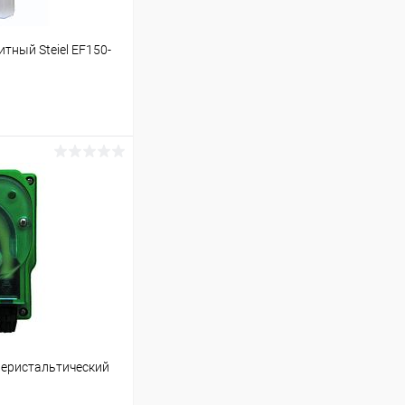
тный Steiel EF150-
ину
В наличии
 перистальтический