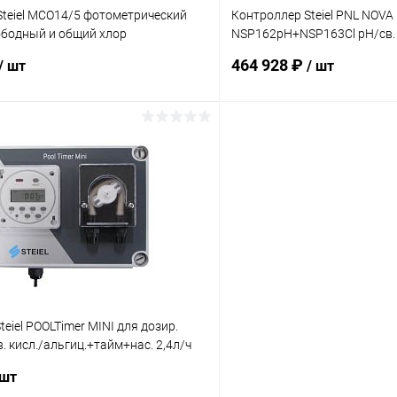
Steiel MCO14/5 фотометрический
Контроллер Steiel PNL NOVA
ободный и общий хлор
NSP162pH+NSP163Cl pH/св. 
04)
800м3(9N0SC01C100C10010
464 928 ₽
/ шт
/ шт
В корзину
В корз
ое
В избранное
ию
В наличии
К сравнению
teiel POOLTimer MINI для дозир.
в. кисл./альгиц.+тайм+нас. 2,4л/ч
 шт