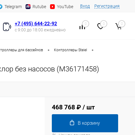
Вход
Регистрация
Telegram
Rutube
YouTube
+7 (495) 644-22-92
0
0
0
с 9:00 до 18:00 ежедневно
•
•
троллеры для бассейнов
Контроллеры Steiel
хлор без насосов (M36171458)
468 768 ₽
/ шт
В корзину