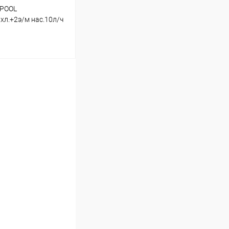
 POOL
хл.+2э/м нас.10л/ч
)
ину
В наличии