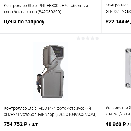
Контроллер 
Контроллер Steiel PNL EF300 pH/свободный
pH/Rx/T°/св
хлор без насосов (842030300)
(8263010499
Цена по запросу
822 144 ₽
Запросить цену
В избранное
В избранн
К сравнению
Под заказ
К сравнен
Устройство S
Контроллер Steiel MCO14/4 фотометрический
коагул./акти
pH/Rx/T°/свободный хлор (826301049903/AQM)
(95050024)
754 752 ₽
48 960 ₽
/ шт
/