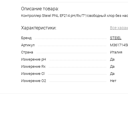
Описание товара:
Контроллер Steiel PNL EF214 pH/Rx/T°/свободный хлор без на
Характеристики:
Все хара
Бренд
STEIEL
Артикул
M3617145
Страна
Италия
Измерение pH
Да
Измерение Rx
Да
Измерение Cl
Да
Измерение O2
Нет