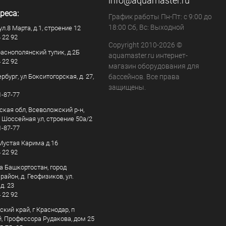
info@aquamaster.ru
реса:
График работы Пн-Пт: с 9:00 до
18:00 Сб, Вс: Выходной
ул.8 Марта, д.1, строение 12
4 22 92
Copyright 2010-2026 ©
раснополянский тупик, д.2Б
aquamaster.ru интернет-
4 22 92
магазин оборудования для
рбург, ул Бокситогорская, д. 27,
бассейнов. Все права
защищены.
1-87-77
ская обл, Всеволожский р-н,
, Шоссейная ул, строение 50а/2
1-87-77
. Мустая Карима д.16
4 22 92
а Башкортостан, город
айон, д. Геофизиков, ул.
д. 23
4 22 92
кий край, г Краснодар, п
, Профессора Рудакова, дом 25