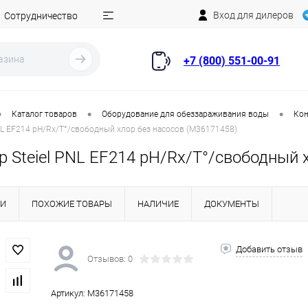
Вход для дилеров
Сотрудничество
+7 (800) 551-00-91
•
•
•
Каталог товаров
Оборудование для обеззараживания воды
Кон
NL EF214 pH/Rx/T°/свободный хлор без насосов (M36171458)
 Steiel PNL EF214 pH/Rx/T°/свободный 
КИ
ПОХОЖИЕ ТОВАРЫ
НАЛИЧИЕ
ДОКУМЕНТЫ
Добавить отзыв
Отзывов: 0
Артикул:
M36171458