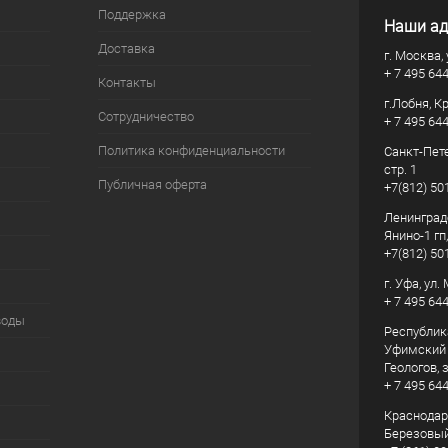
Поддержка
Наши ад
Доставка
г. Москва, 
+ 7 495 64
Контакты
г.Лобня, К
Сотрудничество
+ 7 495 64
Политика конфиденциальности
Санкт-Пете
стр. 1
Публичная оферта
+7(812) 50
Ленинград
Янино-1 гп
+7(812) 50
г. Уфа, ул
+ 7 495 64
воды
Республик
Уфимский р
Геологов, з
+ 7 495 64
Краснодарс
Березовый