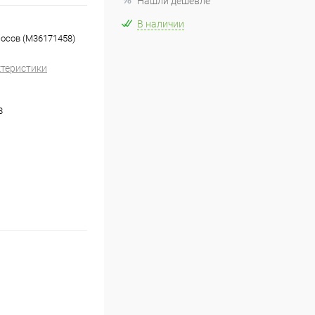
Нашли дешевле
В наличии
сосов (M36171458)
ктеристики
8