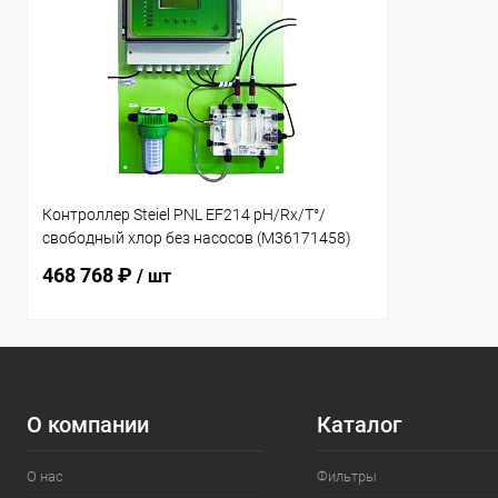
Контроллер Steiel PNL EF214 pH/Rx/T°/
свободный хлор без насосов (M36171458)
468 768 ₽
/ шт
О компании
Каталог
О нас
Фильтры