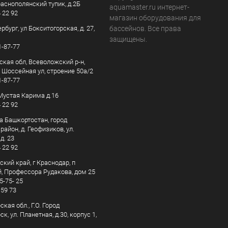
раснополянский тупик, д.2Б
aquamaster.ru интернет-
4 22 92
магазин оборудования для
рбург, ул Бокситогорская, д. 27,
бассейнов. Все права
защищены.
1-87-77
ская обл, Всеволожский р-н,
, Шоссейная ул, строение 50а/2
1-87-77
. Мустая Карима д.16
4 22 92
а Башкортостан, город
айон, д. Геофизиков, ул.
д. 23
4 22 92
кий край, г Краснодар, п
, Профессора Рудакова, дом 25
5-75- 25
 59 73
кая обл., Г.О. Город
к, ул. Планетная, д.30, корпус 1,