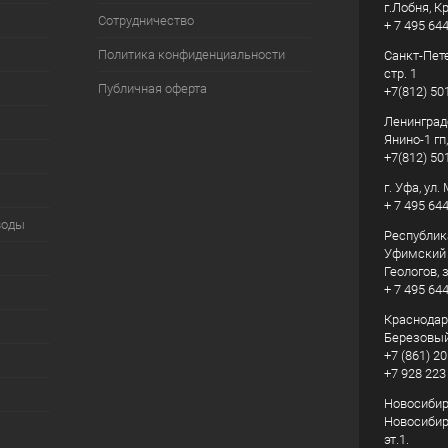
г.Лобня, К
Сотрудничество
+ 7 495 64
Политика конфиденциальности
Санкт-Пете
стр. 1
Публичная оферта
+7(812) 50
Ленинград
Янино-1 гп
+7(812) 50
г. Уфа, ул
+ 7 495 64
воды
Республик
Уфимский р
Геологов, з
+ 7 495 64
Краснодарс
Березовый
+7 (861) 20
+7 928 223
Новосибирс
Новосибирс
эт.1.