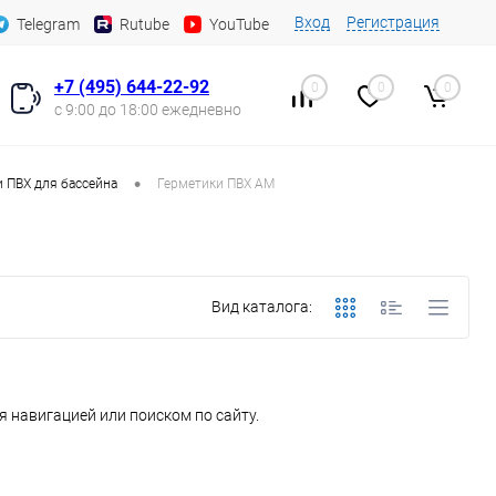
Вход
Регистрация
Telegram
Rutube
YouTube
+7 (495) 644-22-92
0
0
0
с 9:00 до 18:00 ежедневно
•
 ПВХ для бассейна
Герметики ПВХ AM
Вид каталога:
 навигацией или поиском по сайту.