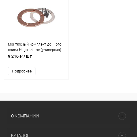
Монтажный комплект донного
слива Hugo Lahme (универсал)
(2030050)
9 216 ₽
/ шт
Подробнее
О КОМПАНИИ
КАТАЛОГ