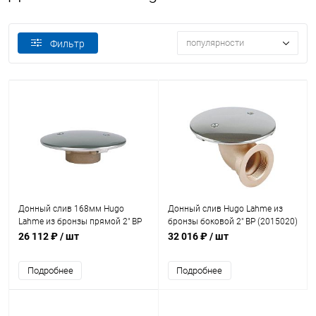
популярности
Фильтр
Донный слив 168мм Hugo
Донный слив Hugo Lahme из
Lahme из бронзы прямой 2" ВР
бронзы боковой 2" ВР (2015020)
(2005020)
26 112 ₽
/ шт
32 016 ₽
/ шт
Подробнее
Подробнее