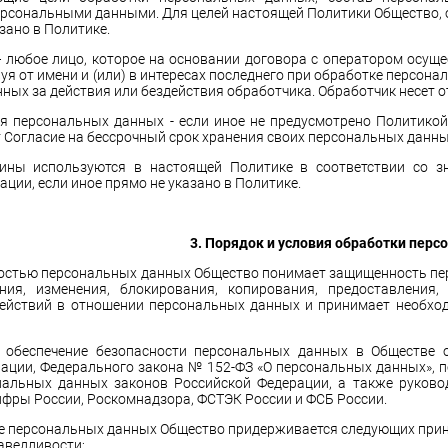
рсональными данными. Для целей настоящей Политики Общество, 
зано в Политике.
 любое лицо, которое на основании договора с оператором осущ
уя от имени и (или) в интересах последнего при обработке персон
ных за действия или бездействия обработчика. Обработчик несет о
я персональных данных - если иное не предусмотрено Политико
Согласие на бессрочный срок хранения своих персональных данны
ины используются в настоящей Политике в соответствии со з
ции, если иное прямо не указано в Политике.
3. Порядок и условия обработки пер
остью персональных данных Общество понимает защищенность пер
ния, изменения, блокирования, копирования, предоставления
ействий в отношении персональных данных и принимает необход
 обеспечение безопасности персональных данных в Обществе о
ации, Федерального закона № 152-ФЗ «О персональных данных», п
нальных данных законов Российской Федерации, а также руково
фры России, Роскомнадзора, ФСТЭК России и ФСБ России.
е персональных данных Общество придерживается следующих прин
раведливости;