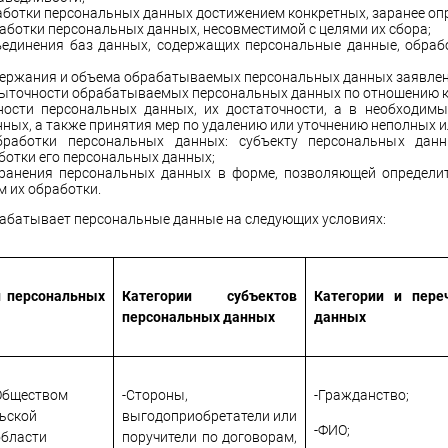
аботки персональных данных достижением конкретных, заранее оп
аботки персональных данных, несовместимой с целями их сбора;
ъединения баз данных, содержащих персональные данные, обрабо
держания и объема обрабатываемых персональных данных заявле
быточности обрабатываемых персональных данных по отношению к
чности персональных данных, их достаточности, а в необходим
ных, а также принятия мер по удалению или уточнению неполных и
обработки персональных данных: субъекту персональных дан
отки его персональных данных;
хранения персональных данных в форме, позволяющей определит
 их обработки.
абатывает персональные данные на следующих условиях:
и персональных
Категории субъектов
Категории и пере
персональных данных
данных
Обществом
-Стороны,
-Гражданство;
ьской
выгодоприобретатели или
-ФИО;
области
поручители по договорам,