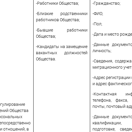
-Работники Общества;
-Гражданство;
-Близкие родственники
-ФИО;
работников Общества;
-Пол;
-Бывшие работники
-Дата и место рожде
Общества;
-Данные документ
-Кандидаты на замещение
личность;
вакантных должностей
Общества.
-Сведения, содерж
миграционного учет
-Адрес регистрации
и адрес фактическо
-Контактная ин
телефона, факса,
егулирование
почты, почтовый адр
ений Общества
ерсональных
-Данные документ
непосредственно
квалификации, 
и отношений, в
подготовке, све