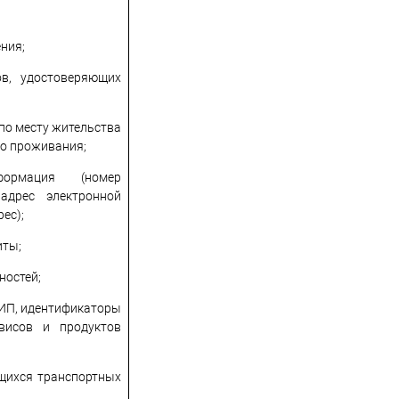
ния;
ов, удостоверяющих
 по месту жительства
го проживания;
формация (номер
 адрес электронной
ес);
иты;
ностей;
ИП, идентификаторы
рвисов и продуктов
щихся транспортных