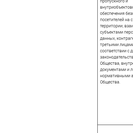
пропускного и
внутриобъектов
обеспечения без
посетителей на 
территории, вза
субъектами пер
данных, контраг
третьими лицами
соответствии с
законодательств
Общества, внут
документами и 
нормативными 
Общества.