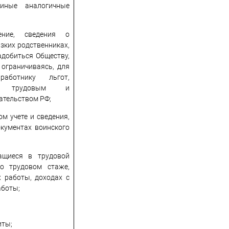
иные аналогичные
ение, сведения о
изких родственниках,
адобиться Обществу,
 ограничиваясь, для
работнику льгот,
ных трудовым и
ательством РФ;
ом учете и сведения,
кументах воинского
жащиеся в трудовой
 о трудовом стаже,
 работы, доходах с
аботы;
иты;