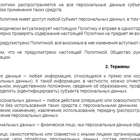
олитики распространяется на все персональные данные субъ
без применения таких средств.
олитике имеет доступ любой субъект персональных данных, в том ч
иодически актуализирует настоящую Политику и вправе в односто
лярно проверять содержание настоящей Политики на предмет ее в
предусмотрено Политикой, все вносимые в нее изменения вступают в
м, что не предусмотрено настоящей Политикой, Общество рук
ации.
2. Термины
 данные — любая информация, относящаяся к прямо или косв
альных данных). К такой информации, в частности, можно отнести
ьном, имущественном положении, сведения об образовании, проф
еделить (идентифицировать) субъекта персональных данных.
рсональных данных — любое действие (операция) или совокупност
и без использования таких средств с персональными данными, в
ение, изменение), извлечение, использование, передачу (распростр
жение персональных данных.
ональных данных — физическое лицо, чьи персональные данные об
ицо, самостоятельно или совместно с иными лицами организующе
щие цели обработки персональных данных, состав персональ