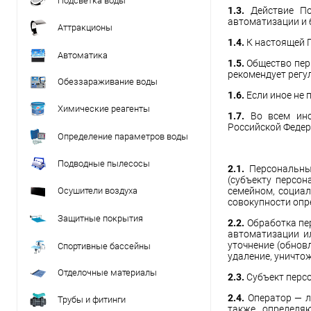
Подсветка воды
1.3.
Действие П
автоматизации и 
Аттракционы
1.4.
К настоящей П
Автоматика
1.5.
Общество пер
рекомендует регу
Обеззараживание воды
1.6.
Если иное не 
Химические реагенты
1.7.
Во всем ино
Российской Федер
Определение параметров воды
Подводные пылесосы
2.1.
Персональные
(субъекту персон
Осушители воздуха
семейном, социал
совокупности опр
Защитные покрытия
2.2.
Обработка пе
автоматизации ил
уточнение (обновл
Спортивные бассейны
удаление, уничто
Отделочные материалы
2.3.
Субъект перс
2.4.
Оператор — л
Трубы и фитинги
также определяю