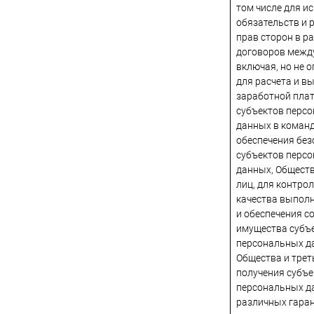
том числе для и
обязательств и 
прав сторон в р
договоров межд
включая, но не 
для расчета и в
заработной пла
субъектов перс
данных в команд
обеспечения без
субъектов перс
данных, Обществ
лиц, для контрол
качества выпол
и обеспечения с
имущества субъ
персональных д
Общества и трет
получения субъ
персональных д
различных гаран