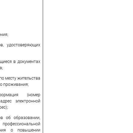
ния;
ов, удостоверяющих
ащиеся в документах
а;
 по месту жительства
го проживания;
формация (номер
 адрес электронной
ес);
ов об образовании,
профессиональной
дения о повышении