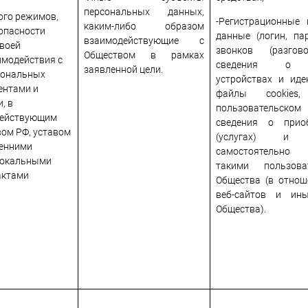
персональных данных,
ого режимов,
-Регистрационные
каким-либо образом
опасности
данные (логин, пар
взаимодействующие с
своей
звонков (разгово
Обществом в рамках
имодействия с
сведения о по
заявленной цели.
сональных
устройствах и иде
ентами и
файлы cookies
, в
пользовательско
 действующим
сведения о прио
ом РФ, уставом
(услугах) и
ренними
самостоятельно
локальными
такими пользов
актами
Общества (в отнош
веб-сайтов и ины
Общества).