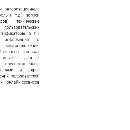
 и авторизационные
оль и т.д.), записи
ров), технические
льзовательских
нтификаторы, в т.ч.
, информация о
м местоположении,
бретенных товарах
 иные данные,
 предоставленные
ателями в адрес
ении пользователей
х онлайн-сервисов