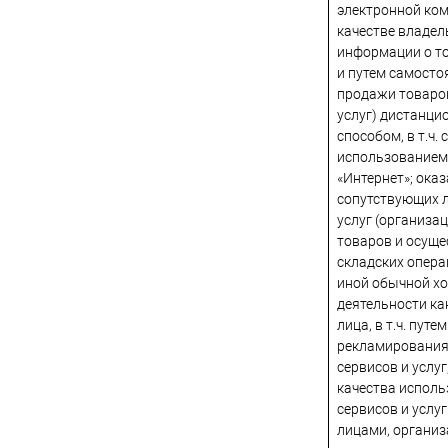
электронной ко
качестве владел
информации о то
и путем самосто
продажи товаро
услуг) дистанц
способом, в т.ч. с
использованием
«Интернет»; ока
сопутствующих 
услуг (организа
товаров и осуще
складских опера
иной обычной х
деятельности ка
лица, в т.ч. путем
рекламирования 
сервисов и услуг
качества исполь
сервисов и услу
лицами, органи