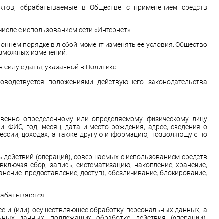
ектов, обрабатываемые в Обществе с применением средств
исле с использованием сети «Интернет».
роннем порядке в любой момент изменять ее условия. Общество
озможных изменений.
 силу с даты, указанной в Политике.
оводствуется положениями действующего законодательства
енно определенному или определяемому физическому лицу
: ФИО, год, месяц, дата и место рождения, адрес, сведения о
ессии, доходах, а также другую информацию, позволяющую по
ь действий (операций), совершаемых с использованием средств
ключая сбор, запись, систематизацию, накопление, хранение,
анение, предоставление, доступ), обезличивание, блокирование,
рабатываются.
е и (или) осуществляющее обработку персональных данных, а
ных данных, подлежащих обработке, действия (операции),