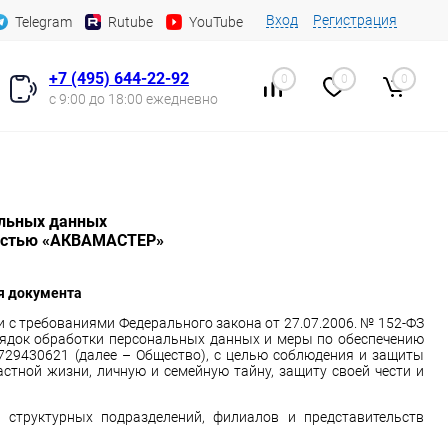
Вход
Регистрация
Telegram
Rutube
YouTube
+7 (495) 644-22-92
0
0
0
с 9:00 до 18:00 ежедневно
альных данных
стью «
АКВАМАСТЕР
»
ия документа
 с требованиями Федерального закона от 27.07.2006. № 152-ФЗ
рядок обработки персональных данных и меры по обеспечению
29430621 (далее – Общество), с целью соблюдения и защиты
астной жизни, личную и семейную тайну, защиту своей чести и
 структурных подразделений, филиалов и представительств