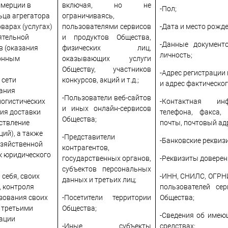
ммерции в
включая, но не
-Пол;
ьца агрегатора
ограничиваясь,
варах (услугах)
пользователями сервисов
-Дата и место рожде
ятельной
и продуктов Общества,
-Данные документ
в (оказания
физических лиц,
личность;
ионным
оказывающих услуги
Обществу, участников
-Адрес регистрации
 сети
конкурсов, акций и т.д.;
и адрес фактическо
зания
-Пользователи веб-сайтов
логистических
-Контактная ин
и иных онлайн-сервисов
ция доставки
телефона, факса,
Общества;
ствление
почты, почтовый адр
ций), а также
-Представители
-Банковские реквиз
озяйственной
контрагентов,
к юридического
государственных органов,
-Реквизиты доверен
субъектов персональных
себя, своих
-ИНН, СНИЛС, ОГРН
данных и третьих лиц;
, контроля
пользователей се
зования своих
-Посетители территории
Общества;
г третьими
Общества;
-Сведения об имею
зации
-Иные субъекты
средствах;