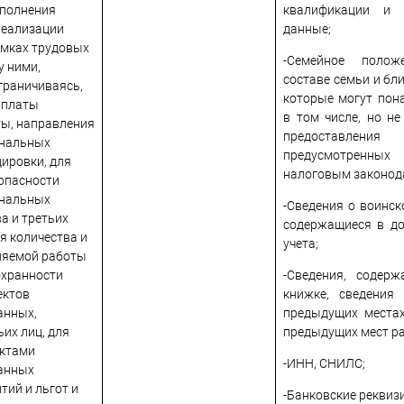
сполнения
квалификации и 
реализации
данные;
амках трудовых
-Семейное полож
у ними,
составе семьи и бл
ограничиваясь,
которые могут пон
ыплаты
в том числе, но не
ты, направления
предоставления 
ональных
предусмотрен
ировки, для
налоговым законод
опасности
ональных
-Сведения о воинск
а и третьих
содержащиеся в до
я количества и
учета;
няемой работы
охранности
-Сведения, содер
ектов
книжке, сведения
анных,
предыдущих местах
ьих лиц, для
предыдущих мест р
ектами
-ИНН, СНИЛС;
анных
тий и льгот и
-Банковские реквиз