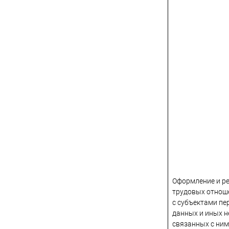
Оформление и р
трудовых отнош
с субъектами п
данных и иных 
связанных с ним