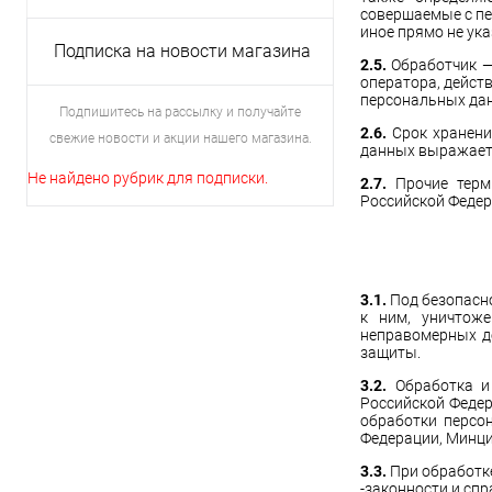
совершаемые с пе
иное прямо не ука
Подписка на новости магазина
2.5.
Обработчик —
оператора, действ
персональных дан
Подпишитесь на рассылку и получайте
2.6.
Срок хранени
свежие новости и акции нашего магазина.
данных выражает 
Не найдено рубрик для подписки.
2.7.
Прочие терм
Российской Федера
3.1.
Под безопасн
к ним, уничтоже
неправомерных д
защиты.
3.2.
Обработка и
Российской Федер
обработки персо
Федерации, Минци
3.3.
При обработк
-законности и сп