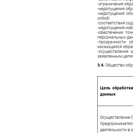
-ограничения обр
-недопущения обр
-недопущения об
собой;
-соответствия со
-недопущения из
-обеспечения то
персональных дан
-прозрачности 
касающаяся обраб
-осуществления 
заявленным целям
3.4.
Общество обр
Цель обработк
данных
Осуществление 
предпринимател
деятельности в 