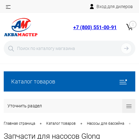
Вход для дилеров
Telegram
Rutube
0
+7 (800) 551-00-91
YouTube
Вход
Регистрация
Каталог товаров
Уточнить раздел
•
•
•
Главная страница
Каталог товаров
Насосы для бассейна
З
Запчасти для насосов Glong