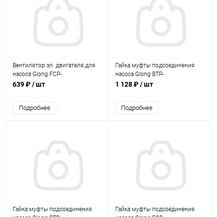
Вентилятор эл. двигателя для
Гайка муфты подсоединения
насоса Glong FCP-
насоса Glong BTP-
370S/550S/750S (FCP370S-46)
2200/3000/4000 (шаг резьбы
639 ₽
/ шт
1 128 ₽
/ шт
крупный) (BTP2200-01)
Подробнее
Подробнее
Гайка муфты подсоединения
Гайка муфты подсоединения