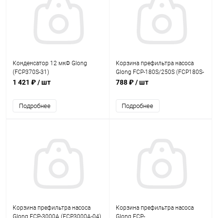
Конденсатор 12 мкФ Glong
Корзина префильтра насоса
(FCP370S-31)
Glong FCP-180S/250S (FCP180S-
05)
1 421 ₽
/ шт
788 ₽
/ шт
Подробнее
Подробнее
Корзина префильтра насоса
Корзина префильтра насоса
Glong FCP-3000A (FCP3000A-04)
Glong FCP-