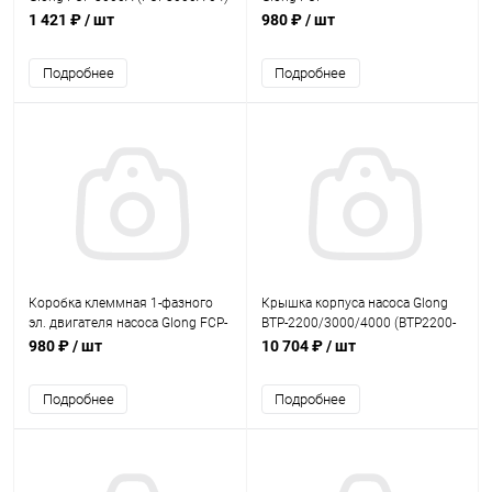
370S/550S/750S/1100S2
1 421 ₽
/ шт
980 ₽
/ шт
(FCP370S-05)
Подробнее
Подробнее
Коробка клеммная 1-фазного
Крышка корпуса насоса Glong
эл. двигателя насоса Glong FCP-
BTP-2200/3000/4000 (BTP2200-
370S (FCP370S-30)
17)
980 ₽
/ шт
10 704 ₽
/ шт
Подробнее
Подробнее