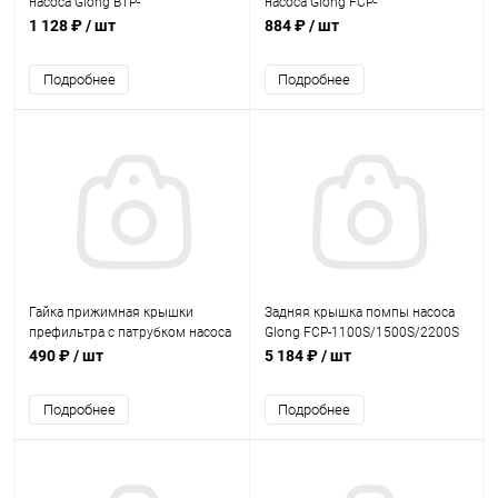
насоса Glong BTP-
насоса Glong FCP-
2200/3000/4000 (шаг резьбы
1100S/1500S/2200S (FCP1100S-
1 128 ₽
/ шт
884 ₽
/ шт
мелкий) (BTP2200-01m)
06)
Подробнее
Подробнее
Гайка прижимная крышки
Задняя крышка помпы насоса
префильтра с патрубком насоса
Glong FCP-1100S/1500S/2200S
Glong FCP-180S/250S (FCP180S-
(FCP1100-21)
490 ₽
/ шт
5 184 ₽
/ шт
01)
Подробнее
Подробнее