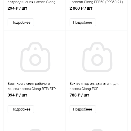
подсоединения насоса Glong
насосов Glong PPB50 (PPB50-21)
PPB50 (PPB050-07)
294 ₽
/ шт
2 060 ₽
/ шт
Подробнее
Подробнее
Болт крепления рабочего
Вентилятор эл. двигателя для
колеса насоса Glong BTP/BTP-
насоса Glong FCP-
B/FCP-A (BTP2200-13)
1100S/1500S/2200S (FCP1100S-
394 ₽
/ шт
788 ₽
/ шт
46)
Подробнее
Подробнее