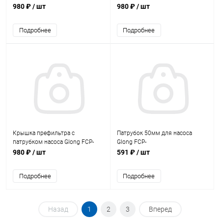
(FCP370S-03)
980 ₽
/ шт
980 ₽
/ шт
Подробнее
Подробнее
Крышка префильтра с
Патрубок 50мм для насоса
патрубком насоса Glong FCP-
Glong FCP-
180S/250S (FCP180S-07)
370S/550S/750S/1100S2
980 ₽
/ шт
591 ₽
/ шт
(FCP370S-07)
Подробнее
Подробнее
Назад
1
2
3
Вперед