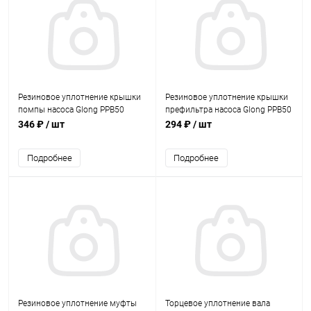
Резиновое уплотнение крышки
Резиновое уплотнение крышки
помпы насоса Glong PPB50
префильтра насоса Glong PPB50
(PPB050-22)
(PPB050-03)
346 ₽
/ шт
294 ₽
/ шт
Подробнее
Подробнее
Резиновое уплотнение муфты
Торцевое уплотнение вала