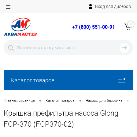
Вход для дилеров
Telegram
Rutube
0
+7 (800) 551-00-91
YouTube
Вход
Регистрация
Каталог товаров
•
•
•
Главная страница
Каталог товаров
Насосы для бассейна
З
Крышка префильтра насоса Glong
FCP-370 (FCP370-02)