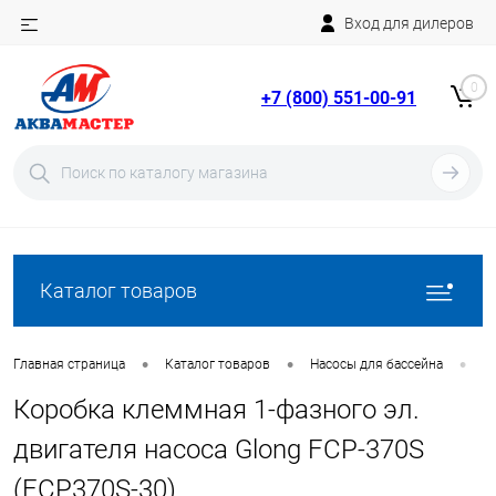
Вход для дилеров
Telegram
Rutube
0
+7 (800) 551-00-91
YouTube
Вход
Регистрация
Каталог товаров
•
•
•
Главная страница
Каталог товаров
Насосы для бассейна
З
Коробка клеммная 1-фазного эл.
двигателя насоса Glong FCP-370S
(FCP370S-30)