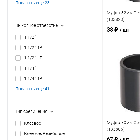
Показать ещё 23
Муфта 32мм Gem
(133823)
Выходное отверстие
38 ₽
/ шт
1 1/2"
1 1/2" ВР
В 
1 1/2" НР
1 1/4"
В избранное
1 1/4" ВР
К сравнению
Показать ещё 41
Тип соединения
Муфта 50мм Gem
Клеевое
(133805)
Клеевое/Резьбовое
67 ₽
/ шт