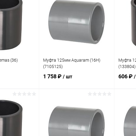
В избранное
В изб
В наличии
К сравнению
В наличии
К сра
mas (36)
Муфта 125мм Aquaram (16H)
Муфта 1
(7105125)
(133804)
1 758 ₽
606 ₽
/ шт
корзину
В корзину
В избранное
В изб
В наличии
К сравнению
В наличии
К сра