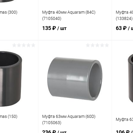
as (300)
Муфта 40мм Aquaram (84C)
Муфта 4
(7105040)
(133824)
135 ₽
63 ₽
/ шт
/ 
корзину
В корзину
В избранное
В изб
В наличии
К сравнению
В наличии
К сра
as (150)
Муфта 63мм Aquaram (60D)
Муфта 63
(7105063)
236 ₽
106 ₽
/ шт