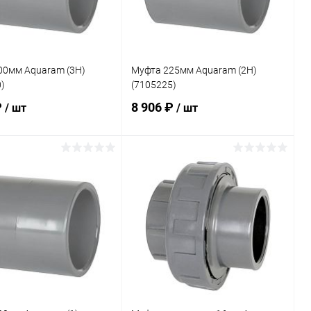
00мм Aquaram (3H)
Муфта 225мм Aquaram (2H)
)
(7105225)
₽
8 906 ₽
/ шт
/ шт
В корзину
В корзину
ранное
В избранное
внению
Под заказ
К сравнению
В наличии