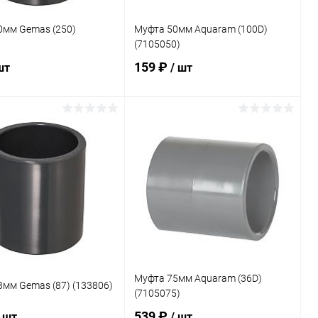
0мм Gemas (250)
Муфта 50мм Aquaram (100D)
(7105050)
159 ₽
шт
/ шт
В корзину
В корзину
ранное
В избранное
внению
В наличии
К сравнению
В наличии
Муфта 75мм Aquaram (36D)
мм Gemas (87) (133806)
(7105075)
539 ₽
/ шт
/ шт