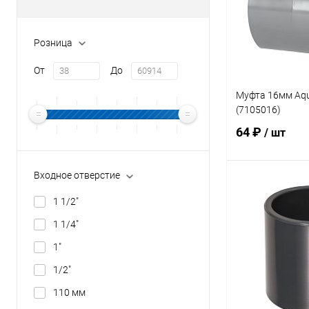
Розница
От
До
Муфта 16мм Aqu
(7105016)
64 ₽
/ шт
Входное отверстие
В 
1 1/2"
1 1/4"
В избранное
1"
К сравнению
1/2"
110 мм