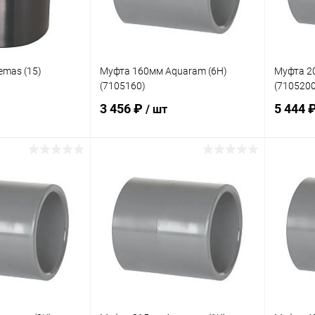
mas (15)
Муфта 160мм Aquaram (6H)
Муфта 2
(7105160)
(7105200
3 456 ₽
5 444 
/ шт
корзину
В корзину
В избранное
В изб
В наличии
К сравнению
Под заказ
К сра