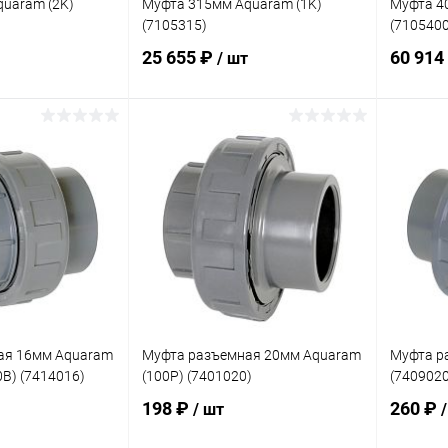
uaram (2K)
Муфта 315мм Aquaram (1K)
Муфта 4
(7105315)
(7105400
25 655 ₽
60 914
/ шт
корзину
В корзину
В избранное
В изб
Под заказ
К сравнению
Под заказ
К сра
ая 16мм Aquaram
Муфта разъемная 20мм Aquaram
Муфта р
0B) (7414016)
(100P) (7401020)
(7409020
198 ₽
260 ₽
/ шт