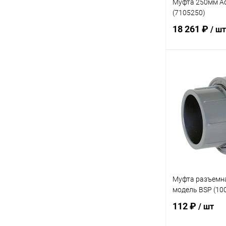
Муфта 250мм Aq
(7105250)
18 261 ₽
/ шт
В 
В избранное
К сравнению
Муфта разъемн
модель BSP (10
112 ₽
/ шт