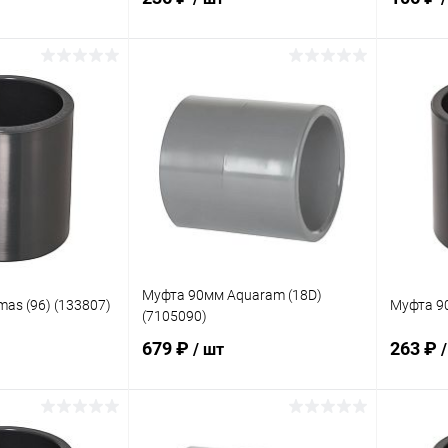
корзину
В корзину
В избранное
В изб
В наличии
К сравнению
В наличии
К сра
Муфта 90мм Aquaram (18D)
as (96) (133807)
Муфта 90
(7105090)
679 ₽
263 ₽
/ шт
корзину
В корзину