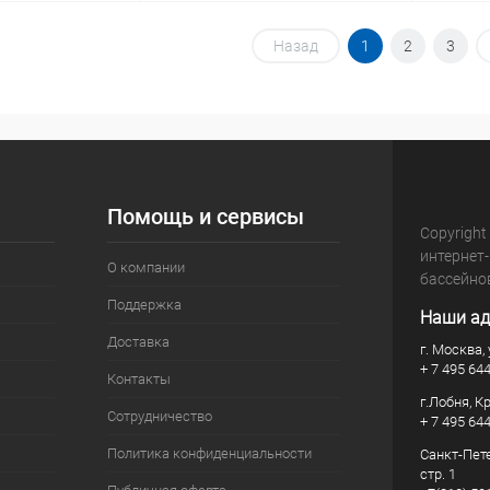
корзину
В корзину
Назад
1
2
3
В избранное
В изб
В наличии
К сравнению
В наличии
К сра
Помощь и сервисы
Copyright
интернет
О компании
бассейно
Поддержка
Наши ад
Доставка
г. Москва, 
+ 7 495 64
Контакты
г.Лобня, К
Сотрудничество
+ 7 495 64
Политика конфиденциальности
Санкт-Пете
стр. 1