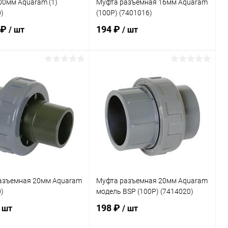
00мм Aquaram (1)
Муфта разъемная 16мм Aquaram
)
(100P) (7401016)
 ₽
194 ₽
/ шт
/ шт
В корзину
В корзину
ранное
В избранное
внению
Под заказ
К сравнению
Под заказ
азъемная 20мм Aquaram
Муфта разъемная 20мм Aquaram
)
модель BSP (100P) (7414020)
198 ₽
/ шт
/ шт