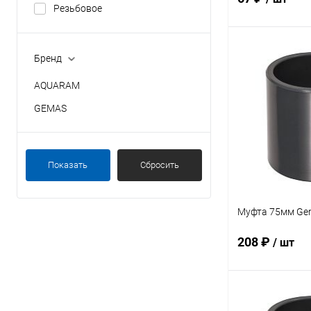
Резьбовое
В 
Бренд
AQUARAM
В избранное
GEMAS
К сравнению
Показать
Сбросить
Муфта 75мм Gem
208 ₽
/ шт
В 