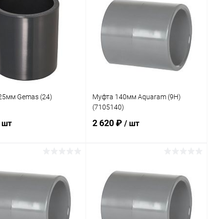
ранное
В избранное
внению
В наличии
К сравнению
В наличии
25мм Gemas (24)
Муфта 140мм Aquaram (9H)
(7105140)
2 620 ₽
/ шт
/ шт
В корзину
В корзину
ранное
В избранное
внению
Под заказ
К сравнению
В наличии