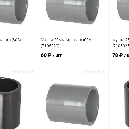
aram (80A)
Муфта 20мм Aquaram (60A)
Муфта 2
(7105020)
(7105025
60 ₽
78 ₽
/ шт
/ 
корзину
В корзину
В избранное
В изб
В наличии
К сравнению
В наличии
К сра