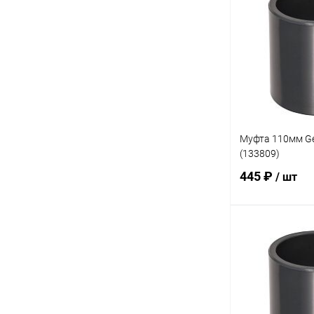
В избранное
К сравнению
Муфта 110мм Ge
(133809)
445 ₽
/ шт
В 
В избранное
К сравнению