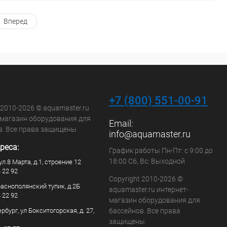
Вперед
В корзину
В корзину
ранное
В избранное
внению
Под заказ
К сравнению
Под заказ
+7 (800) 551-00-91
 2010-2026 © aquamaster.ru
-магазин оборудования для
Email:
в. Все права защищены.
info@aquamaster.ru
реса:
График работы Пн-Пт: с 9:00 до
18:00 Сб, Вс: Выходной
ул.8 Марта, д.1, строение 12
4 22 92
Copyright 2010-2026 ©
раснополянский тупик, д.2Б
aquamaster.ru интернет-
4 22 92
магазин оборудования для
рбург, ул Бокситогорская, д. 27,
бассейнов. Все права
защищены.