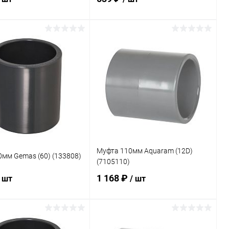
В корзину
В корзину
ранное
В избранное
внению
В наличии
К сравнению
В наличии
Муфта 110мм Aquaram (12D)
мм Gemas (60) (133808)
(7105110)
1 168 ₽
/ шт
/ шт
В корзину
В корзину