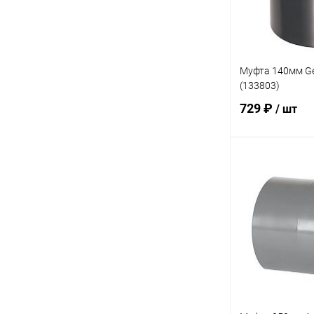
Муфта 140мм Ge
(133803)
729 ₽
/ шт
В 
В избранное
К сравнению