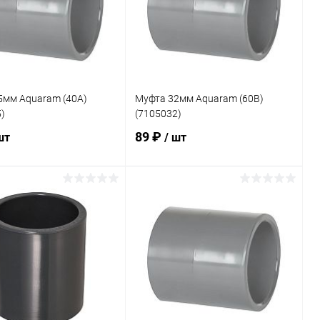
5мм Aquaram (40A)
Муфта 32мм Aquaram (60B)
)
(7105032)
89 ₽
шт
/ шт
В корзину
В корзину
ранное
В избранное
внению
В наличии
К сравнению
В наличии