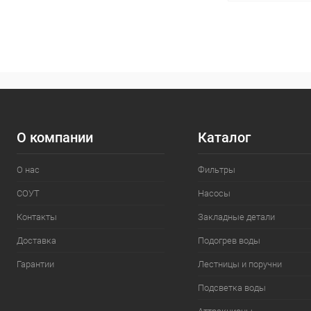
В 
В избранное
К сравнению
О компании
Каталог
О нас
Фильтры
СОУТ
Насосы
Контакты
Закладные детали
Доставка
Подогрев воды
Гарантии
Лестницы и поручни
Подсветка воды