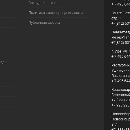
Сотрудничество
+ 7 495 64
Политика конфиденциальности
Санкт-Пете
стр. 1
Публичная оферта
+7(812) 50
Ленинград
Янино-1 гп
+7(812) 50
г. Уфа, ул
+ 7 495 64
воды
Республик
Уфимский р
Геологов, з
+ 7 495 64
Краснодарс
Березовый
+7 (861) 20
+7 928 223
Новосибирс
Новосибирс
эт.1.
+7 (383) 3