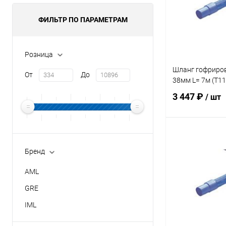
ФИЛЬТР ПО ПАРАМЕТРАМ
Розница
Шланг гофриров
От
До
38мм L= 7м (T1
3 447 ₽
/ шт
В 
Бренд
В избранное
AML
К сравнению
GRE
IML