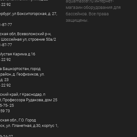
aquamaster.ru интернет-
4 22 92
магазин оборудования для
рбург, ул Бокситогорская, д. 27,
бассейнов. Все права
защищены.
1-87-77
ская обл, Всеволожский р-н,
, Шоссейная ул, строение 50а/2
1-87-77
. Мустая Карима д.16
4 22 92
а Башкортостан, город
айон, д. Геофизиков, ул.
д. 23
4 22 92
кий край, г Краснодар, п
, Профессора Рудакова, дом 25
5-75- 25
 59 73
кая обл., Г.О. Город
к, ул. Планетная, д.30, корпус 1,
83-24-27