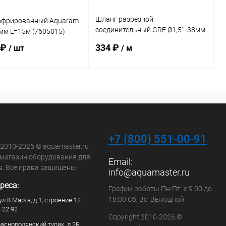
Шланг разрезной
офрированный Aquaram
соединительный GRE Ø1,5"- 38мм
8мм L=15м (7605015)
L=36,5м (90160)
 ₽
334 ₽
/ шт
/ м
В корзину
В корзину
ранное
В избранное
внению
В наличии
К сравнению
В наличии
+7 (800) 551-00-91
 2010-2026 © aquamaster.ru
-магазин оборудования для
Email:
в. Все права защищены.
info@aquamaster.ru
реса:
График работы Пн-Пт: с 9:00 до
18:00 Сб, Вс: Выходной
ул.8 Марта, д.1, строение 12
4 22 92
Copyright 2010-2026 ©
раснополянский тупик, д.2Б