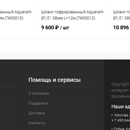
ванный Aquaram
Шланг гофрированный Aquaram
Шланг г
0м (7605010)
Ø1,5"- 38мм L=12м (7605012)
Ø1,5"- 3
9 600 ₽
10 896
/ шт
корзину
В корзину
В избранное
В изб
В наличии
К сравнению
В наличии
К сра
Помощь и сервисы
Copyright
интернет
О компании
бассейно
Поддержка
Наши ад
Доставка
г. Москва, 
+ 7 495 64
Контакты
г.Лобня, К