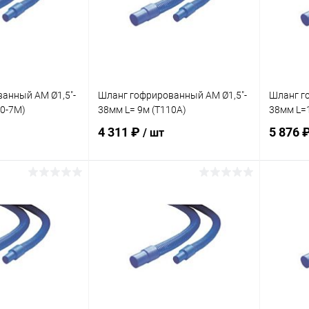
анный AM Ø1,5"-
Шланг гофрированный AM Ø1,5"-
Шланг г
10-7M)
38мм L= 9м (T110A)
38мм L=
4 311 ₽
5 876 
/ шт
корзину
В корзину
В избранное
В изб
В наличии
К сравнению
В наличии
К сра