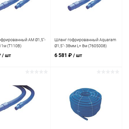
офрированный AM Ø1,5"-
Шланг гофрированный Aquaram
11м (T110B)
Ø1,5"- 38мм L= 8м (7605008)
₽
6 581 ₽
/ шт
/ шт
В корзину
В корзину
ранное
В избранное
внению
В наличии
К сравнению
В наличии