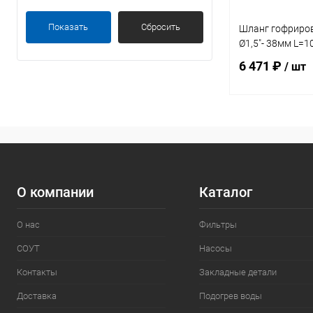
Показать
Сбросить
Шланг гофриро
Ø1,5"- 38мм L=1
6 471 ₽
/ шт
В 
В избранное
К сравнению
О компании
Каталог
О нас
Фильтры
СОУТ
Насосы
Контакты
Закладные детали
Доставка
Подогрев воды