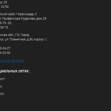
д. 23
4 22 92
кий край, г Краснодар, п
, Профессора Рудакова, дом 25
5-75- 25
 59 73
кая обл., Г.О. Город
к, ул. Планетная, д.30, корпус 1,
83-24-27
44-22-92
ь все на карте
циальных сетях:
ram
be
ube