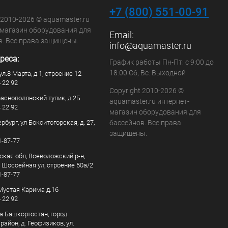
+7 (800) 551-00-91
 2010-2026 © aquamaster.ru
-магазин оборудования для
Email:
в. Все права защищены.
info@aquamaster.ru
реса:
График работы Пн-Пт: с 9:00 до
18:00 Сб, Вс: Выходной
ул.8 Марта, д.1, строение 12
4 22 92
Copyright 2010-2026 ©
раснополянский тупик, д.2Б
aquamaster.ru интернет-
4 22 92
магазин оборудования для
рбург, ул Бокситогорская, д. 27,
бассейнов. Все права
защищены.
1-87-77
ская обл, Всеволожский р-н,
, Шоссейная ул, строение 50а/2
1-87-77
. Мустая Карима д.16
4 22 92
а Башкортостан, город
айон, д. Геофизиков, ул.