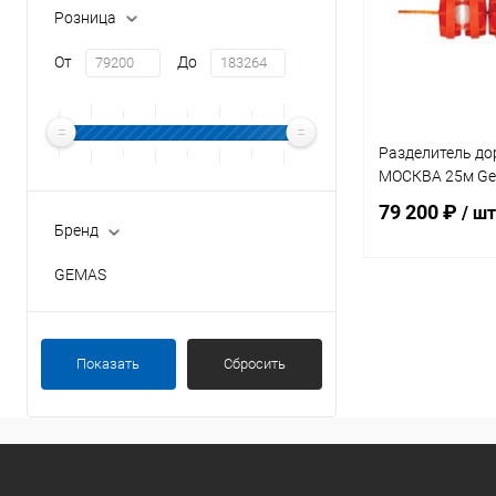
Розница
От
До
Разделитель д
МОСКВА 25м Ge
79 200 ₽
/ шт
Бренд
GEMAS
В 
В избранное
Показать
Сбросить
К сравнению