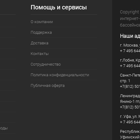
Помощь и сервисы
Copyright
интернет
О компании
бассейно
Поддержка
Наши ад
Доставка
г. Москва, 
+ 7 495 64
Контакты
г.Лобня, К
Сотрудничество
+ 7 495 64
Политика конфиденциальности
Санкт-Пете
стр. 1
Публичная оферта
+7(812) 50
Ленинград
Янино-1 гп
+7(812) 50
г. Уфа, ул
+ 7 495 64
воды
Республик
Уфимский р