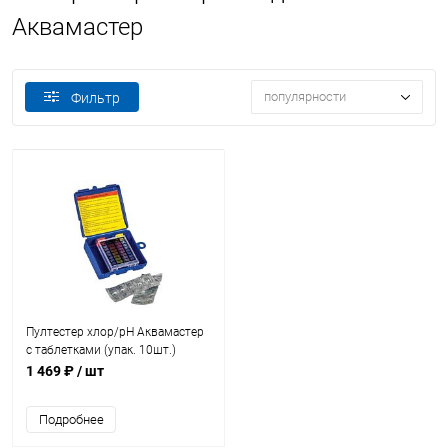
Аквамастер
популярности
Фильтр
Пултестер хлор/pH Аквамастер
с таблетками (упак. 10шт.)
(08111)
1 469 ₽
/ шт
Подробнее