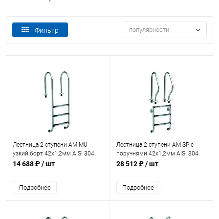
популярности
Фильтр
Лестница 2 ступени AM MU
Лестница 2 ступени AM SP с
узкий борт 42х1,2мм AISI 304
поручнями 42х1,2мм AISI 304
(MU-215)
(SP-215)
14 688 ₽
/ шт
28 512 ₽
/ шт
Подробнее
Подробнее