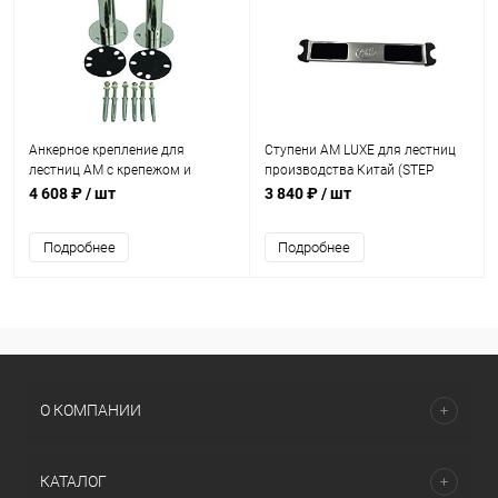
Анкерное крепление для
Ступени AM LUXE для лестниц
лестниц AM с крепежом и
производства Китай (STEP
прокладкой (КРАТНО 2 шт.)
LUXE)
4 608 ₽
/ шт
3 840 ₽
/ шт
(2003050)
Подробнее
Подробнее
О КОМПАНИИ
КАТАЛОГ