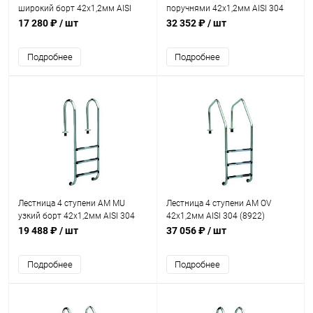
широкий борт 42х1,2мм AISI
поручнями 42х1,2мм AISI 304
304 (SL-315)
(SP-315)
17 280 ₽
/ шт
32 352 ₽
/ шт
Подробнее
Подробнее
Лестница 4 ступени AM MU
Лестница 4 ступени AM OV
узкий борт 42х1,2мм AISI 304
42х1,2мм AISI 304 (8922)
(MU-415)
19 488 ₽
/ шт
37 056 ₽
/ шт
Подробнее
Подробнее