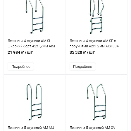
Лестница 4 ступени AM SL
Лестница 4 ступени AM SP с
широкий борт 42х1,2мм AISI
поручнями 42х1,2мм AISI 304
304 (SL-415)
(SP-415)
21 984 ₽
/ шт
35 520 ₽
/ шт
Подробнее
Подробнее
Лестница 5 ступеней AM MU
Лестница 5 ступеней AM OV