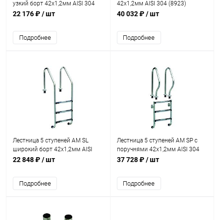
узкий борт 42х1,2мм AISI 304
42х1,2мм AISI 304 (8923)
(MU-515)
22 176 ₽
/ шт
40 032 ₽
/ шт
Подробнее
Подробнее
Лестница 5 ступеней AM SL
Лестница 5 ступеней AM SP с
широкий борт 42х1,2мм AISI
поручнями 42х1,2мм AISI 304
304 (SL-515)
(SP-515)
22 848 ₽
/ шт
37 728 ₽
/ шт
Подробнее
Подробнее