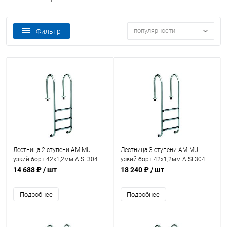
популярности
Фильтр
Лестница 2 ступени AM MU
Лестница 3 ступени AM MU
узкий борт 42х1,2мм AISI 304
узкий борт 42х1,2мм AISI 304
(MU-215)
(MU-315)
14 688 ₽
/ шт
18 240 ₽
/ шт
Подробнее
Подробнее