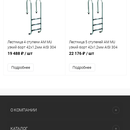
Лестница 4 ступени AM MU
Лестница 5 ступеней AM MU
узкий борт 42х1,2мм AISI 304
узкий борт 42х1,2мм AISI 304
(MU-415)
(MU-515)
19 488 ₽
/ шт
22 176 ₽
/ шт
Подробнее
Подробнее
О КОМПАНИИ
КАТАЛОГ