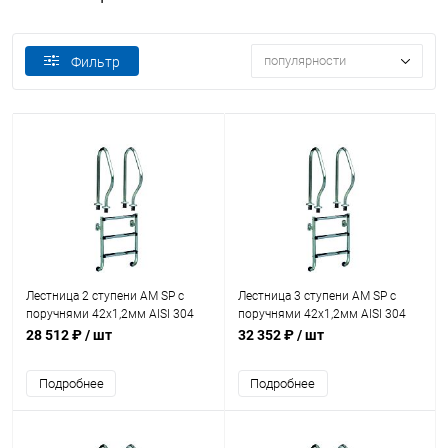
популярности
Фильтр
Лестница 2 ступени AM SP с
Лестница 3 ступени AM SP с
поручнями 42х1,2мм AISI 304
поручнями 42х1,2мм AISI 304
(SP-215)
(SP-315)
28 512 ₽
/ шт
32 352 ₽
/ шт
Подробнее
Подробнее