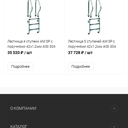
Лестница 4 ступени AM SP с
Лестница 5 ступеней AM SP с
поручнями 42х1,2мм AISI 304
поручнями 42х1,2мм AISI 304
(SP-415)
(SP-515)
35 520 ₽
/ шт
37 728 ₽
/ шт
Подробнее
Подробнее
О КОМПАНИИ
КАТАЛОГ