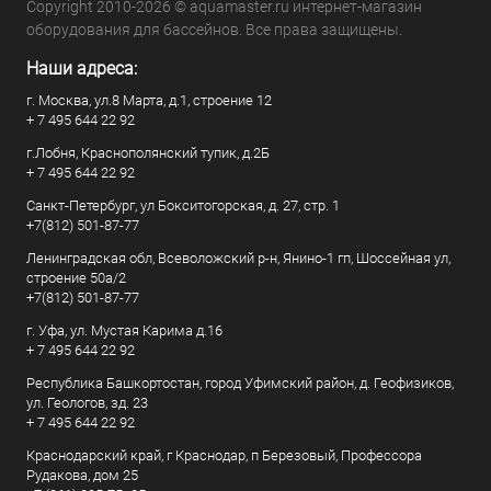
Copyright 2010-2026 © aquamaster.ru интернет-магазин
оборудования для бассейнов. Все права защищены.
Наши адреса:
г. Москва, ул.8 Марта, д.1, строение 12
+ 7 495 644 22 92
г.Лобня, Краснополянский тупик, д.2Б
+ 7 495 644 22 92
Санкт-Петербург, ул Бокситогорская, д. 27, стр. 1
+7(812) 501-87-77
Ленинградская обл, Всеволожский р-н, Янино-1 гп, Шоссейная ул,
строение 50а/2
+7(812) 501-87-77
г. Уфа, ул. Мустая Карима д.16
+ 7 495 644 22 92
Республика Башкортостан, город Уфимский район, д. Геофизиков,
ул. Геологов, зд. 23
+ 7 495 644 22 92
Краснодарский край, г Краснодар, п Березовый, Профессора
Рудакова, дом 25