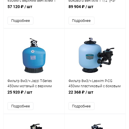
450мм с верхним вентилем 1
бокового вентиля 1 1/2" (FS-
1/2" (021111T)
450)
57 120 ₽
/ шт
89 904 ₽
/ шт
Подробнее
Подробнее
Фильтр 8м3/ч Jazzi T-Series
Фильтр 8м3/ч Laswim P-CG
450мм мотаный c верхним
450мм пластиковый с боковым
вентилем 1 1/2" (040118)
вентилем 1 1/2" (P-CG450)
25 920 ₽
/ шт
22 368 ₽
/ шт
Подробнее
Подробнее