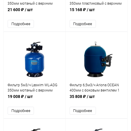
350мм мотаный c верхним
350мм пластиковый с верхним
вентилем 1 1/2" (040114)
вентилем 1 1/2" (P-DG350)
21 600 ₽
/ шт
15 168 ₽
/ шт
Подробнее
Подробнее
Фильтр 5м3/ч Laswim WL-ADG
Фильтр 6,5м3/ч Ariona OCEAN
350мм мотаный с верхним
400мм с боковым вентилем 1
вентилем 1 1/2" (WL-ADG350)
1/2" (FDOC400TR01)
19 008 ₽
/ шт
35 808 ₽
/ шт
Подробнее
Подробнее