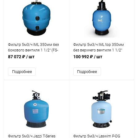
Фильтр 5м3/ч IML 350мм без
Фильтр 5м3/ч IML top 350мм
бокового вентиля 1 1/2" (FS-
без верхнего вентиля 1 1/2"
350)
(FST-350)
87 072 ₽
/ шт
100 992 ₽
/ шт
Подробнее
Подробнее
Фильтр 5м3/ч Jazzi T-Series
Фильтр 5м3/ч Laswim P-DG