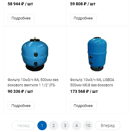
1/2" (021112T)
с боковым вентилем 1 1/2"
58 944 ₽
/ шт
59 808 ₽
/ шт
(021712)
Подробнее
Подробнее
Фильтр 10м3/ч IML 500мм без
Фильтр 10м3/ч IML LISBOA
бокового вентиля 1 1/2" (FS-
500мм М0,8 без бокового
500)
вентиля 1 1/2" (FS08-500)
90 336 ₽
/ шт
173 568 ₽
/ шт
Подробнее
Подробнее
Назад
1
2
3
4
10
Вперед