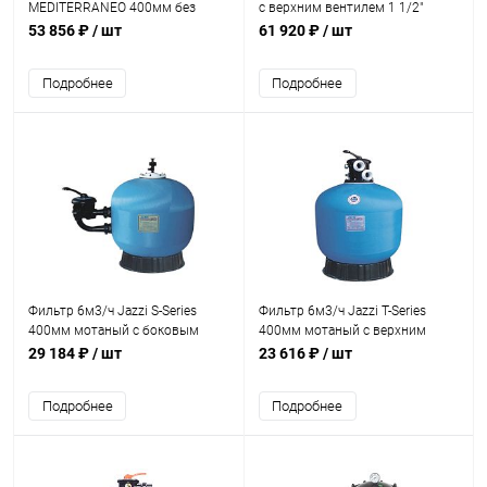
MEDITERRANEO 400мм без
с верхним вентилем 1 1/2"
бокового вентиля 1 1/2" (MTR-
(MEC-400-VT)
53 856 ₽
/ шт
61 920 ₽
/ шт
400-L)
Подробнее
Подробнее
Фильтр 6м3/ч Jazzi S-Series
Фильтр 6м3/ч Jazzi T-Series
400мм мотаный c боковым
400мм мотаный c верхним
вентилем 1 1/2" (040216)
вентилем 1 1/2" (040116)
29 184 ₽
/ шт
23 616 ₽
/ шт
Подробнее
Подробнее