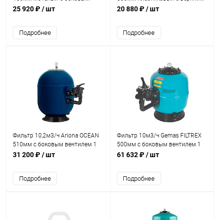
вентилем 1 1/2" (WL-BCG450)
вентилем 1 1/2" (WL-SDG-20)
25 920 ₽
/ шт
20 880 ₽
/ шт
Подробнее
Подробнее
Фильтр 10,2м3/ч Ariona OCEAN
Фильтр 10м3/ч Gemas FILTREX
510мм с боковым вентилем 1
500мм с боковым вентилем 1
1/2" (FDOC510TR01)
1/2" (021112)
31 200 ₽
/ шт
61 632 ₽
/ шт
Подробнее
Подробнее