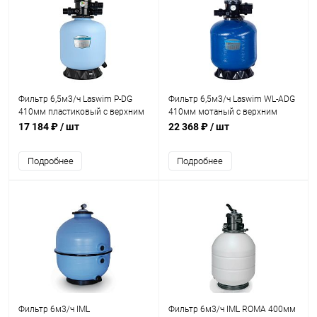
Фильтр 6,5м3/ч Laswim P-DG
Фильтр 6,5м3/ч Laswim WL-ADG
410мм пластиковый с верхним
410мм мотаный с верхним
вентилем 1 1/2" (P-DG400)
вентилем 1 1/2" (WL-ADG400)
17 184 ₽
/ шт
22 368 ₽
/ шт
Подробнее
Подробнее
Фильтр 6м3/ч IML
Фильтр 6м3/ч IML ROMA 400мм