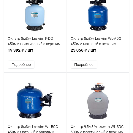
Фильтр 8м3/ч Laswim P-DG
Фильтр 8м3/ч Laswim WL-ADG
450мм пластиковый с верхним
450мм мотаный с верхним
вентилем 1 1/2" (P-DG450)
вентилем 1 1/2" (WL-ADG450)
19 392 ₽
/ шт
25 056 ₽
/ шт
Подробнее
Подробнее
Фильтр 8м3/ч Laswim WL-BCG
Фильтр 9,5м3/ч Laswim WL-SDG
450мм мотаный с боковым
500мм пластиковый с верхним