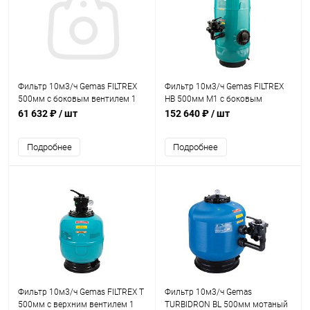
Фильтр 10м3/ч Gemas FILTREX
Фильтр 10м3/ч Gemas FILTREX
500мм с боковым вентилем 1
HB 500мм М1 с боковым
1/2" (021141EVO)
вентилем 1 1/2" (021311HB)
61 632 ₽
/ шт
152 640 ₽
/ шт
Подробнее
Подробнее
Фильтр 10м3/ч Gemas FILTREX T
Фильтр 10м3/ч Gemas
500мм с верхним вентилем 1
TURBIDRON BL 500мм мотаный