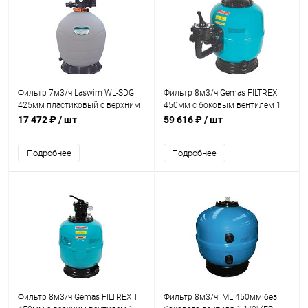
Фильтр 7м3/ч Laswim WL-SDG
Фильтр 8м3/ч Gemas FILTREX
425мм пластиковый с верхним
450мм с боковым вентилем 1
вентилем 1 1/2" (WL-SDG-17)
1/2" (021111)
17 472 ₽
/ шт
59 616 ₽
/ шт
Подробнее
Подробнее
Фильтр 8м3/ч Gemas FILTREX T
Фильтр 8м3/ч IML 450мм без