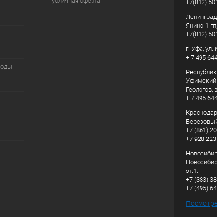
Публичная оферта
+7(812) 50
Ленинград
Янино-1 гп
+7(812) 50
г. Уфа, ул
+ 7 495 64
воды
Республик
Уфимский р
Геологов, з
+ 7 495 64
Краснодарс
Березовый
+7 (861) 20
+7 928 223
Новосибирс
Новосибирс
эт.1.
+7 (383) 3
+7 (495) 6
Посмотрет