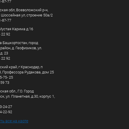
1-87-77
ская обл, Всеволожский р-н,
, Шоссейная ул, строение 50а/2
1-87-77
. Мустая Карима д.16
4 22 92
а Башкортостан, город
айон, д. Геофизиков, ул.
д. 23
4 22 92
кий край, г Краснодар, п
, Профессора Рудакова, дом 25
5-75- 25
 59 73
кая обл., Г.О. Город
к, ул. Планетная, д.30, корпус 1,
83-24-27
44-22-92
ь все на карте