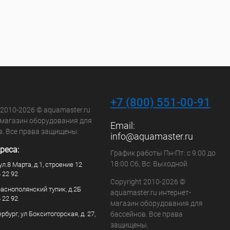
+7 (800) 551-00-91
 2010-2026 © aquamaster.ru
-магазин оборудования для
Email:
в. Все права защищены.
info@aquamaster.ru
реса:
График работы Пн-Пт: с 9:00 до
18:00 Сб, Вс: Выходной
ул.8 Марта, д.1, строение 12
4 22 92
Copyright 2010-2026 ©
раснополянский тупик, д.2Б
aquamaster.ru интернет-
4 22 92
магазин оборудования для
рбург, ул Бокситогорская, д. 27,
бассейнов. Все права
защищены.