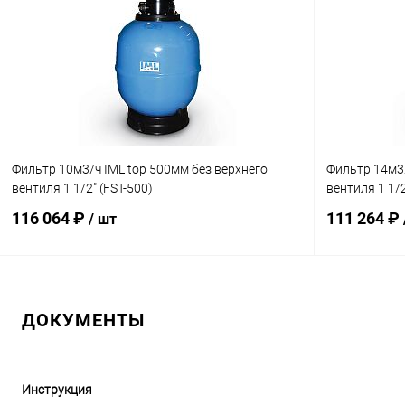
Фильтр 10м3/ч IML top 500мм без верхнего
Фильтр 14м3/
вентиля 1 1/2" (FST-500)
вентиля 1 1/2
116 064 ₽
111 264 ₽
/ шт
В корзину
ДОКУМЕНТЫ
В избранное
В избранн
К сравнению
В наличии
К сравнен
Инструкция