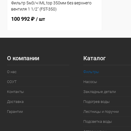
Фильтр 5м3/ч IML top 350мм без верхнего
вентиля 1 1/2" (FST-350)
100 992 ₽
/ шт
О компании
Каталог
О нас
Фильтры
СОУТ
Насосы
Контакты
Закладные детали
Доставка
Подогрев воды
Гарантии
Лестницы и поручни
Подсветка воды