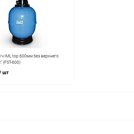
ч IML top 600мм без верхнего
" (FST-600)
/ шт
В корзину
ое
ию
В наличии