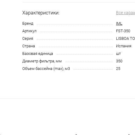
Характеристики:
Все хара
Бренд
IML
Артикул
FST-350
Серия
LISBOA T
Страна
Испания
Базовая единица
шт
Диаметр фильтра, мм
350
Объем бассейна (max), м3
25