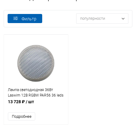
популярности
Фильтр
Лампа светодиодная 36Вт
Laswim 12В RGBW PAR56 36 leds
(WL-PAR-LED036PC)
13 728 ₽
/ шт
Подробнее