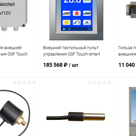
ля внешней
Внешний тактильный пульт
Гильза п
ния OSF Touch
управления OSF Touch-smart
внешняя 
001.2000)
(310.000.0700)
Ø=10мм 
185 568 ₽
11 040
/ шт
(320.020
корзину
В корзину
В избранное
В изб
В наличии
К сравнению
В наличии
К сра