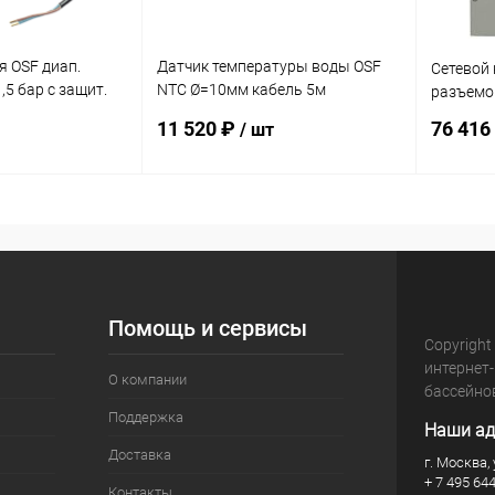
я OSF диап.
Датчик температуры воды OSF
Сетевой 
1,5 бар с защит.
NTC Ø=10мм кабель 5м
разъемов
нит. кабель
(310.000.0005)
11 520 ₽
76 416
/ шт
корзину
В корзину
В избранное
В изб
В наличии
К сравнению
В наличии
К сра
Помощь и сервисы
Copyright
интернет
О компании
бассейно
Поддержка
Наши ад
Доставка
г. Москва, 
+ 7 495 64
Контакты