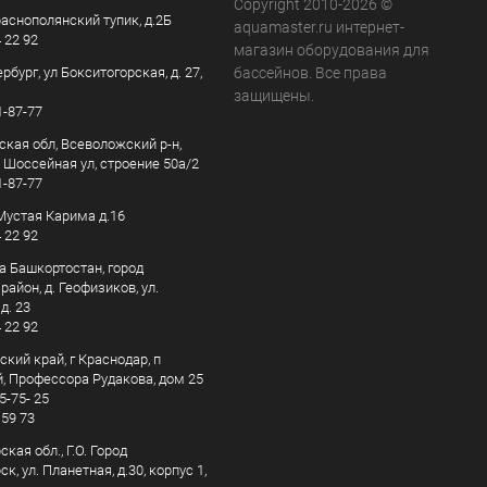
Copyright 2010-2026 ©
раснополянский тупик, д.2Б
aquamaster.ru интернет-
4 22 92
магазин оборудования для
рбург, ул Бокситогорская, д. 27,
бассейнов. Все права
защищены.
1-87-77
ская обл, Всеволожский р-н,
, Шоссейная ул, строение 50а/2
1-87-77
. Мустая Карима д.16
4 22 92
а Башкортостан, город
айон, д. Геофизиков, ул.
д. 23
4 22 92
кий край, г Краснодар, п
, Профессора Рудакова, дом 25
5-75- 25
 59 73
кая обл., Г.О. Город
к, ул. Планетная, д.30, корпус 1,