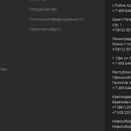
г.Лобня, К
Сотрудничество
+ 7 495 64
Политика конфиденциальности
Санкт-Пете
стр. 1
Публичная оферта
+7(812) 50
Ленинград
Янино-1 гп
+7(812) 50
г. Уфа, ул
+ 7 495 64
воды
Республик
Уфимский р
Геологов, з
+ 7 495 64
Краснодарс
Березовый
+7 (861) 20
+7 928 223
Новосибирс
Новосибирс