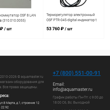
Терморегулятор электронный
коммутатор OSF 8 LAN
OSF PTR-045-digital индикатор t
 (310.010.0055)
воды IP40 кабель 1,5м
 ₽
53 760 ₽
/ шт
/ шт
(318.268.2002)
В корзину
В корзину
ранное
В избранное
внению
В наличии
К сравнению
Под заказ
+7 (800) 551-00-91
 2010-2026 © aquamaster.ru
-магазин оборудования для
Email:
в. Все права защищены.
info@aquamaster.ru
реса:
График работы Пн-Пт: с 9:00 до
18:00 Сб, Вс: Выходной
ул.8 Марта, д.1, строение 12
4 22 92