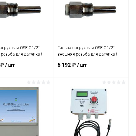
огружная OSF G1/2"
Гильза погружная OSF G1/2"
резьба для датчика t
внешняя резьба для датчика t
н/с V2A 35мм
Ø=10мм хромир. латунь 35мм
 ₽
6 192 ₽
/ шт
/ шт
.0003)
(320.020.0001)
В корзину
В корзину
ранное
В избранное
внению
Под заказ
К сравнению
В наличии