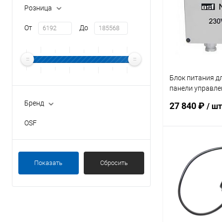
Розница
От
До
Блок питания д
панели управле
230В/12Вт (330.
Бренд
27 840 ₽
/ шт
OSF
В 
Показать
Сбросить
В избранное
К сравнению