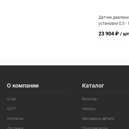
Датчик давлени
установки 0,5 - 
крышкой +соеди
23 904 ₽
/ шт
(200.059.9015)
В 
В избранное
К сравнению
О компании
Каталог
О нас
Фильтры
СОУТ
Насосы
Контакты
Закладные детали
Доставка
Подогрев воды