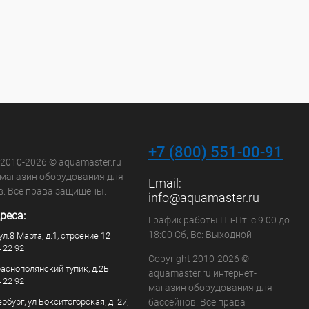
+7 (800) 551-00-91
 2010-2026 © aquamaster.ru
-магазин оборудования для
Email:
в. Все права защищены.
info@aquamaster.ru
реса:
График работы Пн-Пт: с 9:00 до
18:00 Сб, Вс: Выходной
ул.8 Марта, д.1, строение 12
4 22 92
Copyright 2010-2026 ©
раснополянский тупик, д.2Б
aquamaster.ru интернет-
4 22 92
магазин оборудования для
рбург, ул Бокситогорская, д. 27,
бассейнов. Все права