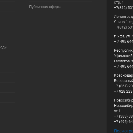
стр. 1
Публичная оферта
+7(812) 50
Ленинград
Янино-1 гп
+7(812) 50
г. Уфа, ул
+ 7 495 64
воды
Республик
Уфимский р
Геологов, з
+ 7 495 64
Краснодарс
Березовый
+7 (861) 20
+7 928 223
Новосибирс
Новосибирс
эт.1.
+7 (383) 3
+7 (495) 6
Посмотрет