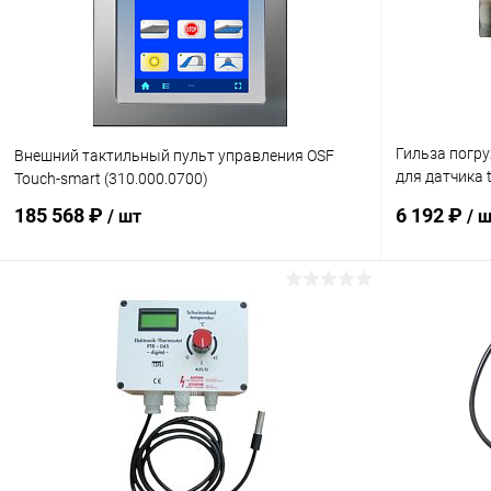
Гильза погр
Внешний тактильный пульт управления OSF
для датчика 
Touch-smart (310.000.0700)
(320.020.000
185 568 ₽
6 192 ₽
/ шт
/ 
В корзину
В избранное
В избранн
К сравнению
В наличии
К сравнен