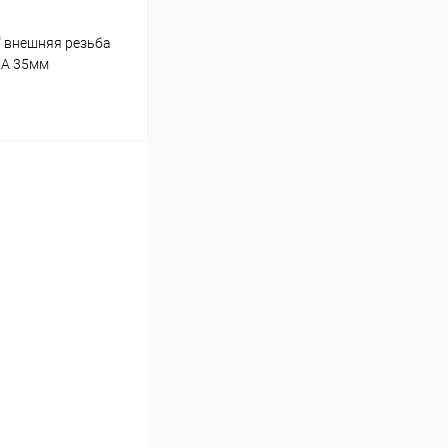
" внешняя резьба
2A 35мм
ину
Под заказ