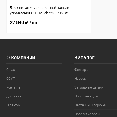
Блок питания для внешней панели
управления OSF Touch 230В/12Вт
(330.001.2000)
27 840 ₽
/ шт
О компании
Каталог
О нас
Фильтры
СОУТ
Насосы
Контакты
Закладные детали
Доставка
Подогрев воды
Гарантии
Лестницы и поручни
Подсветка воды