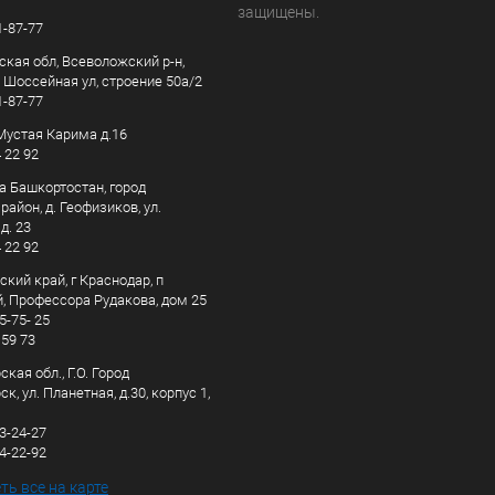
защищены.
1-87-77
ская обл, Всеволожский р-н,
, Шоссейная ул, строение 50а/2
1-87-77
. Мустая Карима д.16
4 22 92
а Башкортостан, город
айон, д. Геофизиков, ул.
д. 23
4 22 92
кий край, г Краснодар, п
, Профессора Рудакова, дом 25
5-75- 25
 59 73
кая обл., Г.О. Город
к, ул. Планетная, д.30, корпус 1,
83-24-27
44-22-92
ь все на карте