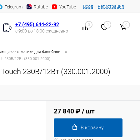
Вход
Регистрация
Telegram
Rutube
YouTube
+7 (495) 644-22-92
0
0
0
с 9:00 до 18:00 ежедневно
•
ующие автоматики для бассейнов
h 230В/12Вт (330.001.2000)
Touch 230В/12Вт (330.001.2000)
27 840 ₽
/ шт
В корзину