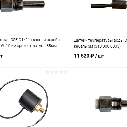
ужная OSF G1/2" внешняя резьба
Датчик температуры воды 
t Ø=10мм хромир. латунь 35мм
кабель 5м (310.000.0005)
1)
11 520 ₽
шт
/ шт
В корзину
В корз
ое
В избранное
ию
В наличии
К сравнению