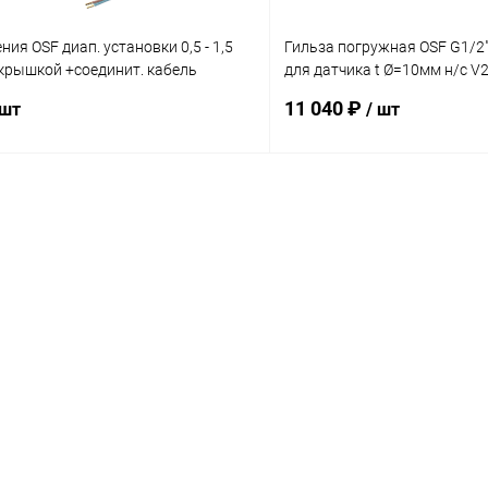
ия OSF диап. установки 0,5 - 1,5
Гильза погружная OSF G1/2
 крышкой +соединит. кабель
для датчика t Ø=10мм н/с V
5)
(320.020.0003)
11 040 ₽
 шт
/ шт
В корзину
В корз
ое
В избранное
ию
В наличии
К сравнению