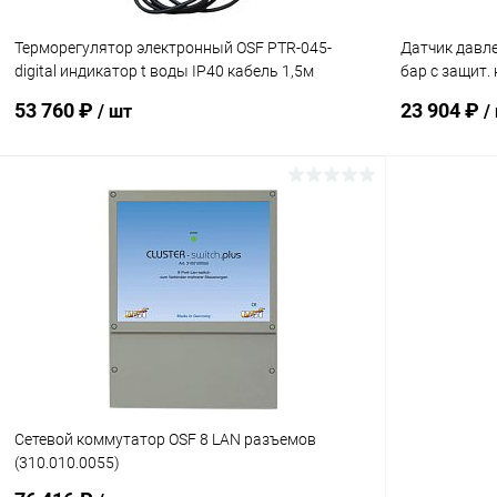
Терморегулятор электронный OSF PTR-045-
Датчик давлен
digital индикатор t воды IP40 кабель 1,5м
бар с защит.
(318.268.2002)
(200.059.901
53 760 ₽
23 904 ₽
/ шт
/
В корзину
В избранное
В избранн
К сравнению
Под заказ
К сравнен
Сетевой коммутатор OSF 8 LAN разъемов
(310.010.0055)