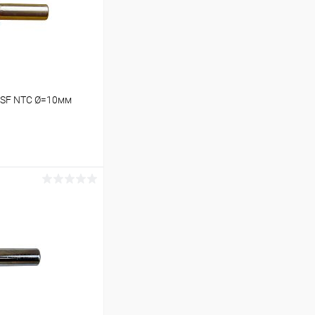
OSF NTC Ø=10мм
ину
В наличии